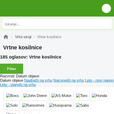
Vrtni stroji
Vrtne kosilnice
Vrtne kosilnice
185 oglasov:
Vrtne kosilnice
Filter
Razvrsti
:
Datum objave
Datum objave
Najdražji na vrhu
Najcenejši na vrhu
Leto - novi naprej
Leto - starejši na vrhu