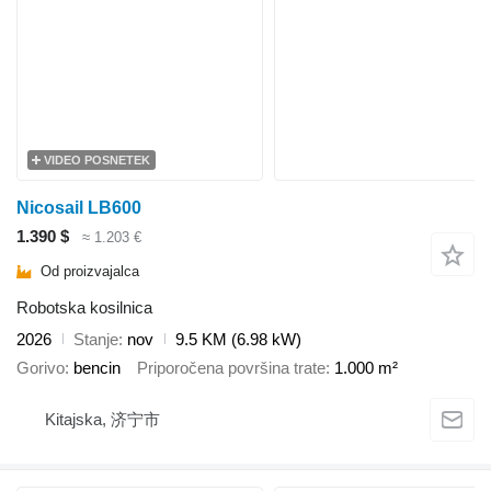
VIDEO POSNETEK
Nicosail LB600
1.390 $
≈ 1.203 €
Od proizvajalca
Robotska kosilnica
2026
Stanje
nov
9.5 KM (6.98 kW)
Gorivo
bencin
Priporočena površina trate
1.000 m²
Kitajska, 济宁市