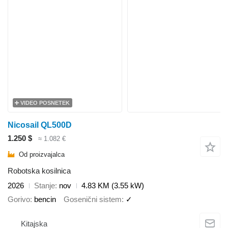
VIDEO POSNETEK
Nicosail QL500D
1.250 $
≈ 1.082 €
Od proizvajalca
Robotska kosilnica
2026
Stanje
nov
4.83 KM (3.55 kW)
Gorivo
bencin
Gosenični sistem
✓
Kitajska