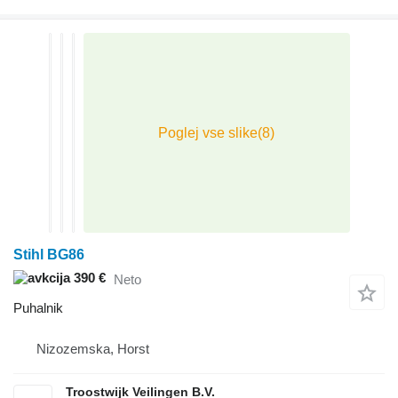
Stihl BG86
390 €
Neto
Puhalnik
Nizozemska, Horst
Troostwijk Veilingen B.V.