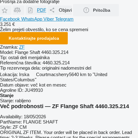
Prošnja za dodatne fotografije
PDF
Objavi
Pritožba
Facebook
WhatsApp
Viber
Telegram
3.251 €
Želim prejeti obvestilo, ko se cena spremeni
Kontaktirajte prodajalca
Znamka:
ZF
Model:
Flange Shaft 4460.325.214
Tip:
ostali deli menjalnika
Referenčna številka:
4460.325.214
Tip rezervnega dela:
originalni nadomestni del
Lokacija:
Irska
Courtmacsherry
5640 km to "United
States/Columbus"
Datum objave:
več kot en mesec
Agroline ID:
JU49910
Stanje
Stanje:
rabljeno
Več podrobnosti — ZF Flange Shaft 4460.325.214
Availability: 18/05/2026
PartName: FLANGE SHAFT
Style: ZF CM
ORIGINAL ZF ITEM. Your order will be placed in back order. Lead
time: 2-3 Weeks. Please contact us for the special arrangements