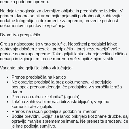
cene za podobno opremo.
Ne dajajte soglasja za dvomljive obljube in predplačane izdelke. V
primeru dvoma se nikar ne bojte pojasniti podrobnosti, zahtevajte
dodatne fotografije in dokumente za opremo, preverite pristnost
dokumentov in postavite vprašanja.
Dvomljivo predplačilo
Gre za najpogostejšo vrsto goljufije. Nepošteni prodajalci lahko
zahtevajo določen znesek - predplačilo - torej "rezervacijo" vaše
pravice do nakupa opreme. Tako goljufi lahko zberejo veliko količino
denarja in izginejo, mi pa ne moremo več stopiti z njimi v stik.
Varjante take goljufije lahko vključujejo:
Prenos predplačila na kartico
Ne opravite predplačila brez dokumentov, ki potrjujejo
postopek prenosa denarja, če prodajalec v sporočilu izraža
dvom.
Prenos na račun "skrbnika" (agenta)
Takšna zahteva bi morala biti zaskrbljujoča, verjetno
komunicirate z goljufi.
Prenos na račun podjetja s podobnim imenom
Bodite previdni. Goljufi se lahko prikrijejo kot znane družbe, saj
opravijo manjše spremembe imena. Ne prenesite sredstev, če
je ime podjetja sumljivo.