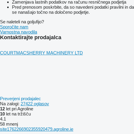
Zamenjava lastnih podatkov na računu resničnega podjetja
Pred prenosom poskrbite, da so navedeni podatki pravilni in da
se nanašajo točno na določeno podjetje.
Se naleteli na goljufijo?
Sporočite nam
Varnostna navodila
Kontaktirajte prodajalca
COURTMACSHERRY MACHINERY LTD
Preverjeni prodajalec
Na zalogi:
27422 oglasov
12
let pri Agroline
10
let na tržišču
4.1
58 mnenj
site1762266902355920479.agroline.ie