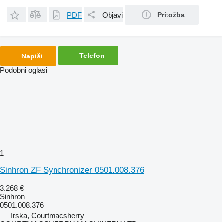
PDF
Objavi
Pritožba
Telefon
Napiši
Podobni oglasi
1
Sinhron ZF Synchronizer 0501.008.376
3.268 €
Sinhron
0501.008.376
Irska, Courtmacsherry