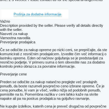
Prošnja za dodatne informacije
Važno
Description provided by the seller. Please verify all details directly
with the seller.
Nasveti za nakup
Varnostna navodila
Preverjanje prodajalca
Če se odločite za nakup opreme po nizki ceni, se prepričajte, da ste
komunicirati z resničnim prodajalcem. Izvedite čim več informacij o
lastniku opreme. Eden od načinov goljufanja se je predstavljati za
resnično podjetje. V primeru suma o tem obvestite nas za dodatno
kontrolo preko obrazca za povratne informacije.
Preverjanje cene
Preden se odločite za nakup natančno preglejte več prodajnih
ponudb, da boste razumeli povprečno ceno izbrane opreme. Če je
cena ponudbe, ki vam je všeč, veliko nižja od podobnih ponudb,
pomislite na to. Pomembna razlika v ceni lahko kaže na skrite
napake ali pa na poskus prodajalca na goljufivo ravnanje.
Ne kupujte izdelkov, katerih cena je preveč drugačna od povprečne