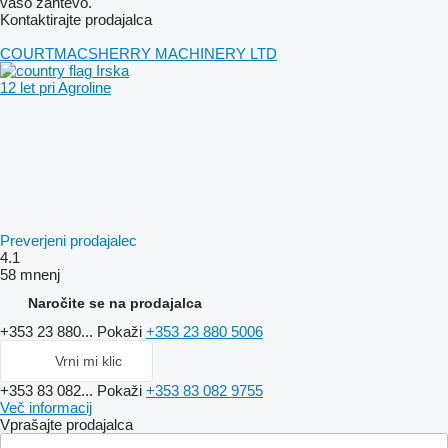
vašo zahtevo.
Kontaktirajte prodajalca
COURTMACSHERRY MACHINERY LTD
Irska
12 let pri Agroline
Preverjeni prodajalec
4.1
58 mnenj
Naročite se na prodajalca
+353 23 880...
Pokaži
+353 23 880 5006
Vrni mi klic
+353 83 082...
Pokaži
+353 83 082 9755
Več informacij
Vprašajte prodajalca