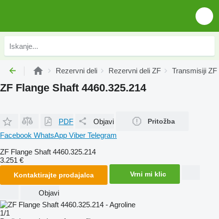
Rezervni deli
Rezervni deli ZF
Transmisiji ZF
ZF Flange Shaft 4460.325.214
PDF
Objavi
Pritožba
Facebook
WhatsApp
Viber
Telegram
ZF Flange Shaft 4460.325.214
3.251 €
Vrni mi klic
Kontaktirajte prodajalca
Objavi
1/1