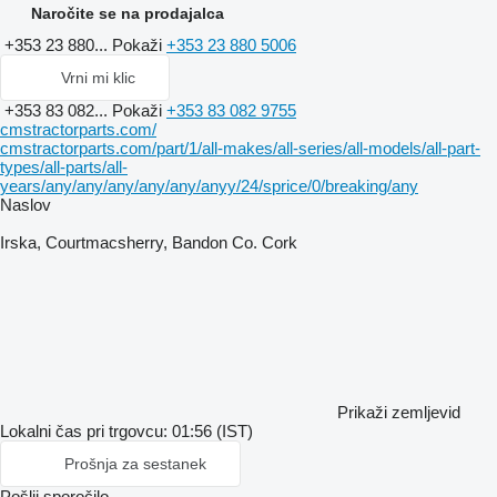
Naročite se na prodajalca
+353 23 880...
Pokaži
+353 23 880 5006
Vrni mi klic
+353 83 082...
Pokaži
+353 83 082 9755
cmstractorparts.com/
cmstractorparts.com/part/1/all-makes/all-series/all-models/all-part-
types/all-parts/all-
years/any/any/any/any/any/anyy/24/sprice/0/breaking/any
Naslov
Irska, Courtmacsherry, Bandon Co. Cork
Prikaži zemljevid
Lokalni čas pri trgovcu: 01:56 (IST)
Prošnja za sestanek
Pošlji sporočilo