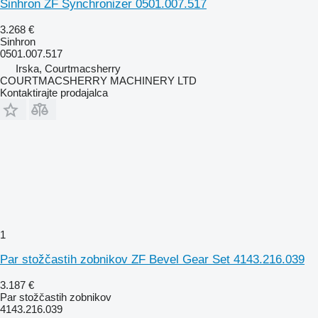
Sinhron ZF Synchronizer 0501.007.517
3.268 €
Sinhron
0501.007.517
Irska, Courtmacsherry
COURTMACSHERRY MACHINERY LTD
Kontaktirajte prodajalca
1
Par stožčastih zobnikov ZF Bevel Gear Set 4143.216.039
3.187 €
Par stožčastih zobnikov
4143.216.039