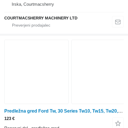
Irska, Courtmacsherry
COURTMACSHERRY MACHINERY LTD
Predležna gred Ford Tw, 30 Series Tw10, Tw15, Tw20, 8530, 8630 Output Shaft D6nn7061 D6NN7061A za Ford 8730, 8830, 8630, 8530
123 €