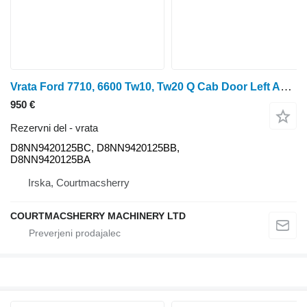
Vrata Ford 7710, 6600 Tw10, Tw20 Q Cab Door Left Assembly D8nn9420125bc, D8 D8NN9420125BC
950 €
Rezervni del - vrata
D8NN9420125BC, D8NN9420125BB,
D8NN9420125BA
Irska, Courtmacsherry
COURTMACSHERRY MACHINERY LTD