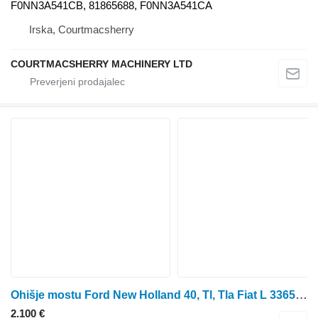
F0NN3A541CB, 81865688, F0NN3A541CA
Irska, Courtmacsherry
COURTMACSHERRY MACHINERY LTD
Ohišje mostu Ford New Holland 40, Tl, Tla Fiat L 3365 Front Axle Housing And Diff 5164328
2.100 €