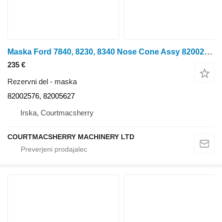
Maska Ford 7840, 8230, 8340 Nose Cone Assy 82002576 za traktor na kolesih Ford 7840, 8240, 8340
235 €
Rezervni del - maska
82002576, 82005627
Irska, Courtmacsherry
COURTMACSHERRY MACHINERY LTD