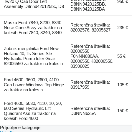
Tw20 Q Cab Door Left
950 €
D8NN9420125BB,
Assembly D8nn9420125bc, D8
D8NN9420125BA
Maska Ford 7840, 8230, 8340
Referenčna številka:
Nose Cone Assy za traktor na
235 €
82002576, 82005627
kolesih Ford 7840, 8240, 8340
Referenčna številka:
Zobnik menjalnika Ford New
82006550 ,
Holland 40, Ts Series Sle
F0NNN880AA,
55 €
Hydraulic Pump Idler Gear
82006550,K82006550,
82006550 za traktor na kolesih
83996029
Ford 4600, 3600, 2600, 4100
Referenčna številka:
Cab Lower Windows Top Hinge
105 €
83917959
za traktor na kolesih
Ford 4600, 5030, 4110, 10, 30,
600 Series Hydraulic Lift
Referenčna številka:
150 €
Quadrant Ass za traktor na
D3NNN625A
kolesih Ford 4600
Priljubljene kategorije