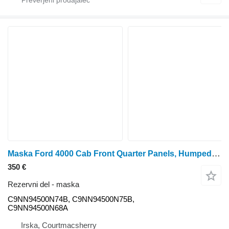
Maska Ford 4000 Cab Front Quarter Panels, Humped Window Kit C9nn94500n74b C9NN94500N74B za traktor na kolesih
350 €
Rezervni del - maska
C9NN94500N74B, C9NN94500N75B,
C9NN94500N68A
Irska, Courtmacsherry