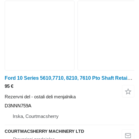
Ford 10 Series 5610,7710, 8210, 7610 Pto Shaft Retainer E7nnn765ca D3 D3NNN759A
95 €
Rezervni del - ostali deli menjalnika
D3NNN759A
Irska, Courtmacsherry
COURTMACSHERRY MACHINERY LTD