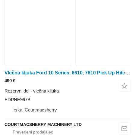
Vlečna kljuka Ford 10 Series, 6610, 7610 Pick Up Hitch Body Edpne967b EDPNE967B
490 €
Rezervni del - vlečna kljuka
EDPNE967B
Irska, Courtmacsherry
COURTMACSHERRY MACHINERY LTD