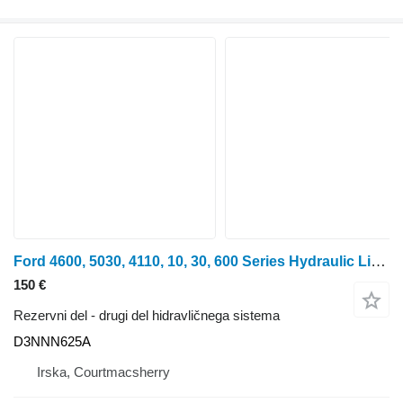
Ford 4600, 5030, 4110, 10, 30, 600 Series Hydraulic Lift Quadrant Ass D3NNN625A za traktor na kolesih Ford 4600
150 €
Rezervni del - drugi del hidravličnega sistema
D3NNN625A
Irska, Courtmacsherry