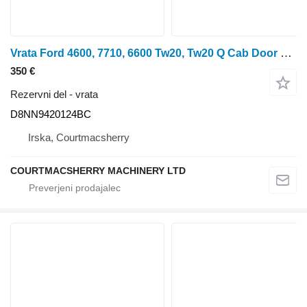
Vrata Ford 4600, 7710, 6600 Tw20, Tw20 Q Cab Door Right Assembly D8nn942012 D8NN9420124BC
350 €
Rezervni del - vrata
D8NN9420124BC
Irska, Courtmacsherry
COURTMACSHERRY MACHINERY LTD