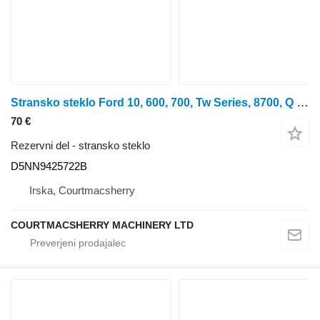
Stransko steklo Ford 10, 600, 700, Tw Series, 8700, Q Cab Rear Side Glass Lhs D5nn942 D5NN9425722B
70 €
Rezervni del - stransko steklo
D5NN9425722B
Irska, Courtmacsherry
COURTMACSHERRY MACHINERY LTD