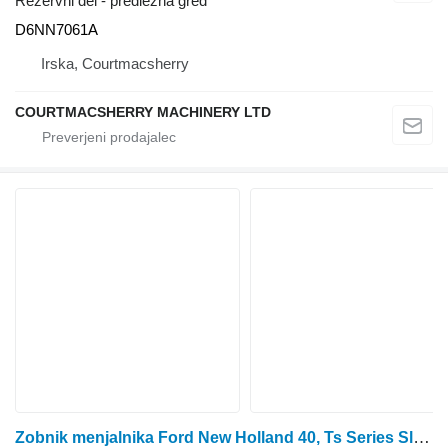
Rezervni del - predležna gred
D6NN7061A
Irska, Courtmacsherry
COURTMACSHERRY MACHINERY LTD
Zobnik menjalnika Ford New Holland 40, Ts Series Sle Hydraulic Pump Idler Gear 82006550 za traktor na kolesih