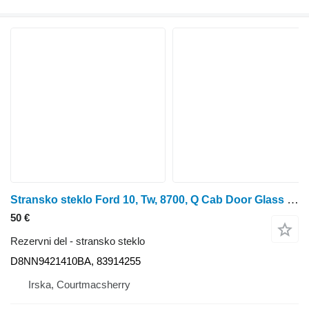
Stransko steklo Ford 10, Tw, 8700, Q Cab Door Glass Rh/lh Tinted W. Seal D8nn9421410b D8NN9421410BA
50 €
Rezervni del - stransko steklo
D8NN9421410BA, 83914255
Irska, Courtmacsherry