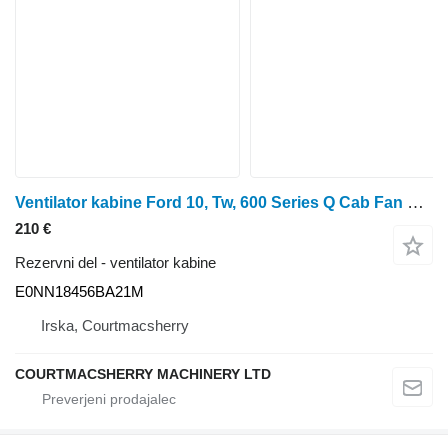
Ventilator kabine Ford 10, Tw, 600 Series Q Cab Fan Blow Motor , E0nn1845 E0NN18456BA21M za traktor na kolesih
210 €
Rezervni del - ventilator kabine
E0NN18456BA21M
Irska, Courtmacsherry
COURTMACSHERRY MACHINERY LTD