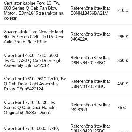
Ventilator kabine Ford 10, Tw,
600 Series Q Cab Fan Blow
Referenčna številka:
210 €
Motor , E0nn1845 za traktor na
E0NN18456BA21M
kolesih
Zavorni disk Ford New Holland
Referenčna številka:
40, Ts Series 8340, Ts115 Rear
285 €
940422A
Axle Brake Plate E9nn
Vrata Ford 4600, 7710, 6600
Referenčna številka:
Tw20, Tw20 Q Cab Door Right
350 €
D8NN9420124BC
Assembly D8nn942012
Vrata Ford 7610, 7610 Tw10, Tw,
Referenčna številka:
Q Cab Door Right Assembly
450 €
D8NN9420124BC
Rusty D8nn9420124
Vrata Ford 7710,10, 30, Tw
Referenčna številka:
Series Q Cab Door Handle
75 €
9626383
Original 9626383, D9nn1
Referenčna številka:
Vrata Ford 7710, 6600 Tw10,
D8NN9420125BC,