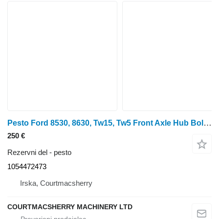
Pesto Ford 8530, 8630, Tw15, Tw5 Front Axle Hub Bolt Plate Zp4472354239, 10 1054472473 za traktor na kolesih
250 €
Rezervni del - pesto
1054472473
Irska, Courtmacsherry
COURTMACSHERRY MACHINERY LTD