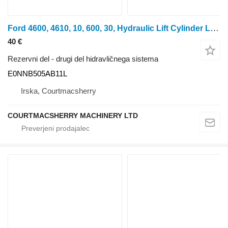
Ford 4600, 4610, 10, 600, 30, Hydraulic Lift Cylinder Lever Handle E0 E0NNB505AB11L za traktor na kolesih Ford 4600
40 €
Rezervni del - drugi del hidravličnega sistema
E0NNB505AB11L
Irska, Courtmacsherry
COURTMACSHERRY MACHINERY LTD