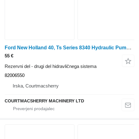
Ford New Holland 40, Ts Series 8340 Hydraulic Pump Drive Gear Z 49 82 82006550 za traktor
55 €
Rezervni del - drugi del hidravličnega sistema
82006550
Irska, Courtmacsherry
COURTMACSHERRY MACHINERY LTD