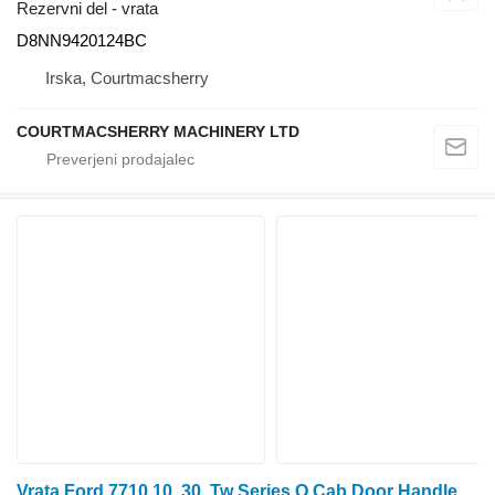
Rezervni del - vrata
D8NN9420124BC
Irska, Courtmacsherry
COURTMACSHERRY MACHINERY LTD
Vrata Ford 7710,10, 30, Tw Series Q Cab Door Handle Original 9626383, D9nn1