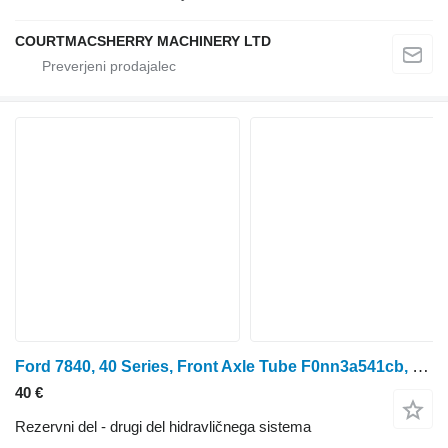
COURTMACSHERRY MACHINERY LTD
Ford 7840, 40 Series, Front Axle Tube F0nn3a541cb, 81865688, F0nn3a54 F0NN3A541CB za traktor na kolesih
40 €
Rezervni del - drugi del hidravličnega sistema