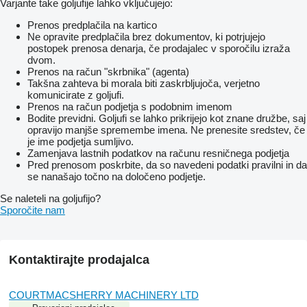
Varjante take goljufije lahko vključujejo:
Prenos predplačila na kartico
Ne opravite predplačila brez dokumentov, ki potrjujejo
postopek prenosa denarja, če prodajalec v sporočilu izraža
dvom.
Prenos na račun "skrbnika" (agenta)
Takšna zahteva bi morala biti zaskrbljujoča, verjetno
komunicirate z goljufi.
Prenos na račun podjetja s podobnim imenom
Bodite previdni. Goljufi se lahko prikrijejo kot znane družbe, saj
opravijo manjše spremembe imena. Ne prenesite sredstev, če
je ime podjetja sumljivo.
Zamenjava lastnih podatkov na računu resničnega podjetja
Pred prenosom poskrbite, da so navedeni podatki pravilni in da
se nanašajo točno na določeno podjetje.
Se naleteli na goljufijo?
Sporočite nam
Kontaktirajte prodajalca
COURTMACSHERRY MACHINERY LTD