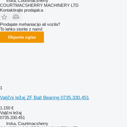
Irska, Courtmacsherry
COURTMACSHERRY MACHINERY LTD
Kontaktirajte prodajalca
Prodajate mehaniacijo ali vozila?
To lahko storite z nami!
Objavite oglas
1
Valjčni ležaj ZF Ball Bearing 0735.330.451
1.150 €
Valjčni ležaj
0735.330.451
Irska, Courtmacsherry