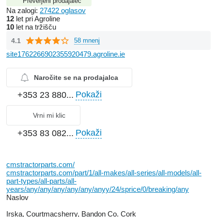
Preverjeni prodajalec
Na zalogi:
27422 oglasov
12
let pri Agroline
10
let na tržišču
4.1
58 mnenj
site1762266902355920479.agroline.ie
Naročite se na prodajalca
Pokaži
+353 23 880...
Vrni mi klic
Pokaži
+353 83 082...
cmstractorparts.com/
cmstractorparts.com/part/1/all-makes/all-series/all-models/all-
part-types/all-parts/all-
years/any/any/any/any/any/anyy/24/sprice/0/breaking/any
Naslov
Irska, Courtmacsherry, Bandon Co. Cork