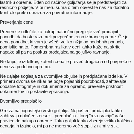
lastniku opreme. Eden od načinov goljufanja se je predstavljati za
resnično podjetje. V primeru suma o tem obvestite nas za dodatno
kontrolo preko obrazca za povratne informacije.
Preverjanje cene
Preden se odločite za nakup natančno preglejte več prodajnih
ponudb, da boste razumeli povprečno ceno izbrane opreme. Če je
cena ponudbe, ki vam je všeč, veliko nižja od podobnih ponudb,
pomislite na to. Pomembna razlika v ceni lahko kaže na skrite
napake ali pa na poskus prodajalca na goljufivo ravnanje.
Ne kupujte izdelkov, katerih cena je preveč drugačna od povprečne
cene za podobno opremo.
Ne dajajte soglasja za dvomljive obljube in predplačane izdelke. V
primeru dvoma se nikar ne bojte pojasniti podrobnosti, zahtevajte
dodatne fotografije in dokumente za opremo, preverite pristnost
dokumentov in postavite vprašanja.
Dvomljivo predplačilo
Gre za najpogostejšo vrsto goljufije. Nepošteni prodajalci lahko
zahtevajo določen znesek - predplačilo - torej "rezervacijo" vaše
pravice do nakupa opreme. Tako goljufi lahko zberejo veliko količino
denarja in izginejo, mi pa ne moremo več stopiti z njimi v stik.