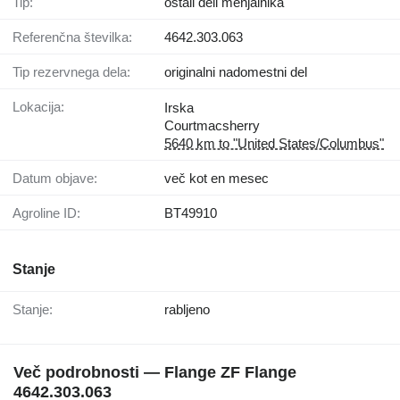
Tip:
ostali deli menjalnika
Referenčna številka:
4642.303.063
Tip rezervnega dela:
originalni nadomestni del
Lokacija:
Irska
Courtmacsherry
5640 km to "United States/Columbus"
Datum objave:
več kot en mesec
Agroline ID:
BT49910
Stanje
Stanje:
rabljeno
Več podrobnosti — Flange ZF Flange
4642.303.063