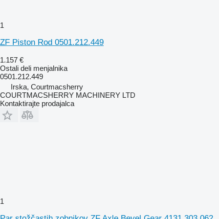
1
ZF Piston Rod 0501.212.449
1.157 €
Ostali deli menjalnika
0501.212.449
Irska, Courtmacsherry
COURTMACSHERRY MACHINERY LTD
Kontaktirajte prodajalca
1
Par stožčastih zobnikov ZF Axle Bevel Gear 4131.303.062