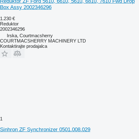
Reduktor ZF Ford 5610, 6610, 5610, 6810, 7610 Fwd Drop
Box Assy 2002346296
1.230 €
Reduktor
2002346296
Irska, Courtmacsherry
COURTMACSHERRY MACHINERY LTD
Kontaktirajte prodajalca
1
Sinhron ZF Synchronizer 0501.008.029