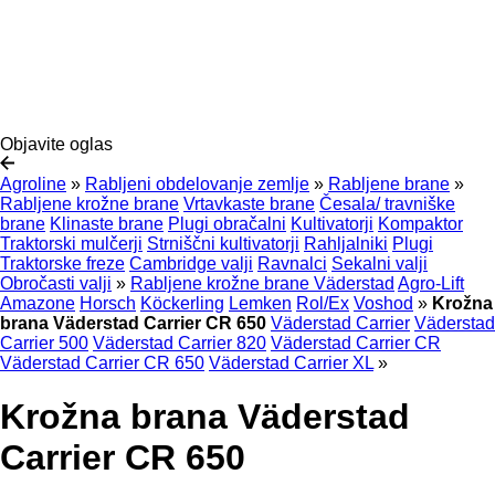
Objavite oglas
Agroline
»
Rabljeni obdelovanje zemlje
»
Rabljene brane
»
Rabljene krožne brane
Vrtavkaste brane
Česala/ travniške
brane
Klinaste brane
Plugi obračalni
Kultivatorji
Kompaktor
Traktorski mulčerji
Strniščni kultivatorji
Rahljalniki
Plugi
Traktorske freze
Cambridge valji
Ravnalci
Sekalni valji
Obročasti valji
»
Rabljene krožne brane Väderstad
Agro-Lift
Amazone
Horsch
Köckerling
Lemken
Rol/Ex
Voshod
»
Krožna
brana Väderstad Carrier CR 650
Väderstad Carrier
Väderstad
Carrier 500
Väderstad Carrier 820
Väderstad Carrier CR
Väderstad Carrier CR 650
Väderstad Carrier XL
»
Krožna brana Väderstad
Carrier CR 650