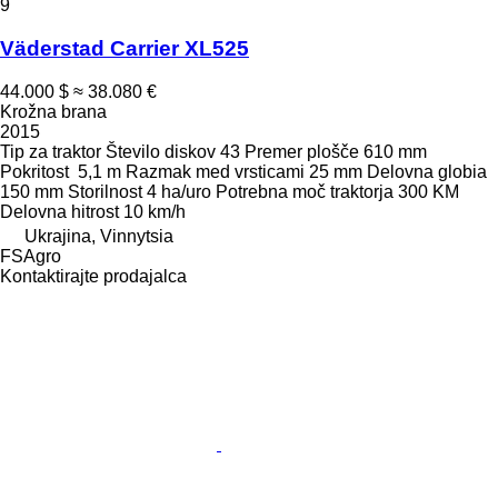
9
Väderstad Carrier XL525
44.000 $
≈ 38.080 €
Krožna brana
2015
Tip
za traktor
Število diskov
43
Premer plošče
610 mm
Pokritost
5,1 m
Razmak med vrsticami
25 mm
Delovna globia
150 mm
Storilnost
4 ha/uro
Potrebna moč traktorja
300 KM
Delovna hitrost
10 km/h
Ukrajina, Vinnytsia
FSAgro
Kontaktirajte prodajalca