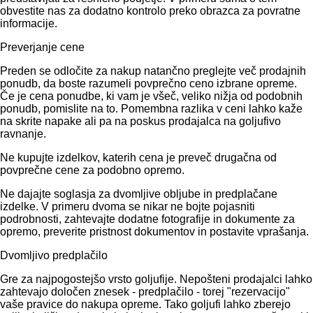
obvestite nas za dodatno kontrolo preko obrazca za povratne
informacije.
Preverjanje cene
Preden se odločite za nakup natančno preglejte več prodajnih
ponudb, da boste razumeli povprečno ceno izbrane opreme.
Če je cena ponudbe, ki vam je všeč, veliko nižja od podobnih
ponudb, pomislite na to. Pomembna razlika v ceni lahko kaže
na skrite napake ali pa na poskus prodajalca na goljufivo
ravnanje.
Ne kupujte izdelkov, katerih cena je preveč drugačna od
povprečne cene za podobno opremo.
Ne dajajte soglasja za dvomljive obljube in predplačane
izdelke. V primeru dvoma se nikar ne bojte pojasniti
podrobnosti, zahtevajte dodatne fotografije in dokumente za
opremo, preverite pristnost dokumentov in postavite vprašanja.
Dvomljivo predplačilo
Gre za najpogostejšo vrsto goljufije. Nepošteni prodajalci lahko
zahtevajo določen znesek - predplačilo - torej "rezervacijo"
vaše pravice do nakupa opreme. Tako goljufi lahko zberejo