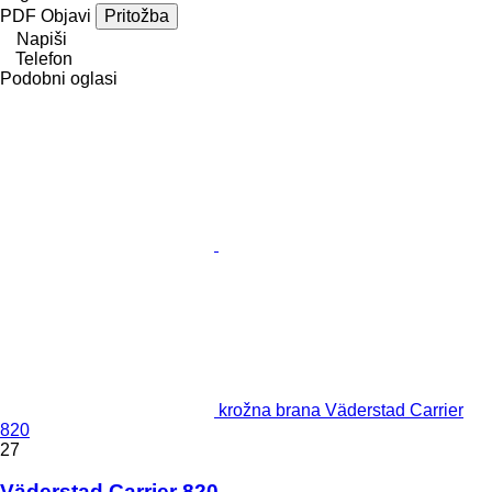
PDF
Objavi
Pritožba
Napiši
Telefon
Podobni oglasi
krožna brana Väderstad Carrier
820
27
Väderstad Carrier 820