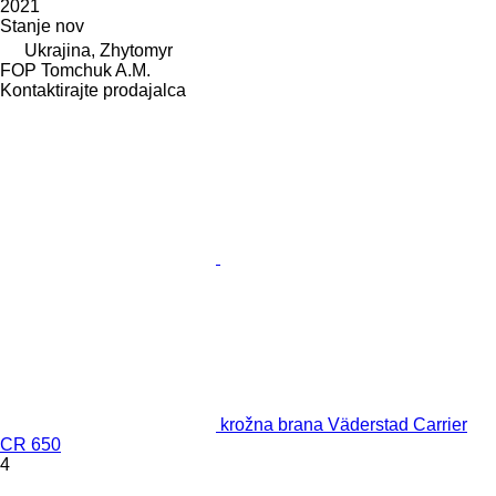
2021
Stanje
nov
Ukrajina, Zhytomyr
FOP Tomchuk A.M.
Kontaktirajte prodajalca
krožna brana Väderstad Carrier
CR 650
4