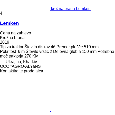
krožna brana Lemken
4
Lemken
Cena na zahtevo
Krožna brana
2019
Tip
za traktor
Število diskov
46
Premer plošče
510 mm
Pokritost
6 m
Število vrstic
2
Delovna globia
150 mm
Potrebna
moč traktorja
270 KM
Ukrajina, Kharkiv
OOO "AGRO-ALYaNS"
Kontaktirajte prodajalca