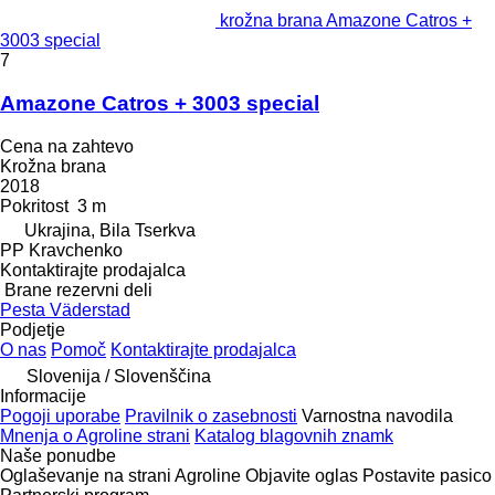
krožna brana Amazone Catros +
3003 special
7
Amazone Catros + 3003 special
Cena na zahtevo
Krožna brana
2018
Pokritost
3 m
Ukrajina, Bila Tserkva
PP Kravchenko
Kontaktirajte prodajalca
Brane rezervni deli
Pesta Väderstad
Podjetje
O nas
Pomoč
Kontaktirajte prodajalca
Slovenija / Slovenščina
Informacije
Pogoji uporabe
Pravilnik o zasebnosti
Varnostna navodila
Mnenja o Agroline strani
Katalog blagovnih znamk
Naše ponudbe
Oglaševanje na strani Agroline
Objavite oglas
Postavite pasico