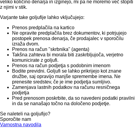
veliko količino denarja in izginejo, mi pa ne moremo več stopiti
z njimi v stik.
Varjante take goljufije lahko vključujejo:
Prenos predplačila na kartico
Ne opravite predplačila brez dokumentov, ki potrjujejo
postopek prenosa denarja, če prodajalec v sporočilu
izraža dvom.
Prenos na račun "skrbnika" (agenta)
Takšna zahteva bi morala biti zaskrbljujoča, verjetno
komunicirate z goljufi.
Prenos na račun podjetja s podobnim imenom
Bodite previdni. Goljufi se lahko prikrijejo kot znane
družbe, saj opravijo manjše spremembe imena. Ne
prenesite sredstev, če je ime podjetja sumljivo.
Zamenjava lastnih podatkov na računu resničnega
podjetja
Pred prenosom poskrbite, da so navedeni podatki pravilni
in da se nanašajo točno na določeno podjetje.
Se naleteli na goljufijo?
Sporočite nam
Varnostna navodila