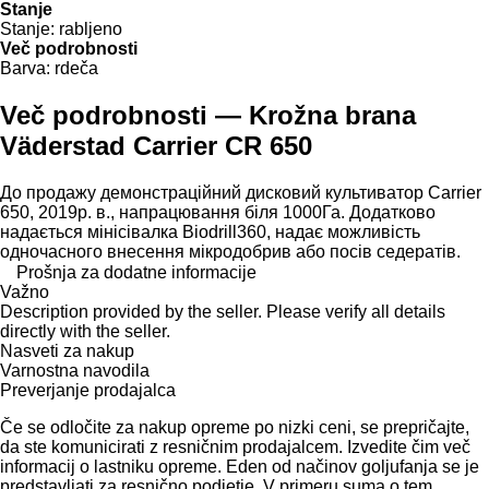
Stanje
Stanje:
rabljeno
Več podrobnosti
Barva:
rdeča
Več podrobnosti — Krožna brana
Väderstad Carrier CR 650
До продажу демонстраційний дисковий культиватор Carrier
650, 2019р. в., напрацювання біля 1000Га. Додатково
надається мінісівалка Biodrill360, надає можливість
одночасного внесення мікродобрив або посів седератів.
Prošnja za dodatne informacije
Važno
Description provided by the seller. Please verify all details
directly with the seller.
Nasveti za nakup
Varnostna navodila
Preverjanje prodajalca
Če se odločite za nakup opreme po nizki ceni, se prepričajte,
da ste komunicirati z resničnim prodajalcem. Izvedite čim več
informacij o lastniku opreme. Eden od načinov goljufanja se je
predstavljati za resnično podjetje. V primeru suma o tem