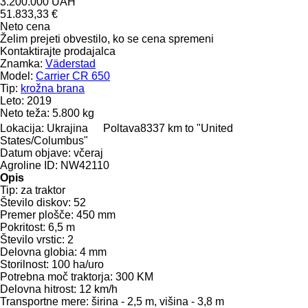
3.200.000 UAH
51.833,33 €
Neto cena
Želim prejeti obvestilo, ko se cena spremeni
Kontaktirajte prodajalca
Znamka:
Väderstad
Model:
Carrier CR 650
Tip:
krožna brana
Leto:
2019
Neto teža:
5.800 kg
Lokacija:
Ukrajina
Poltava
8337 km to "United
States/Columbus"
Datum objave:
včeraj
Agroline ID:
NW42110
Opis
Tip:
za traktor
Število diskov:
52
Premer plošče:
450 mm
Pokritost:
6,5 m
Število vrstic:
2
Delovna globia:
4 mm
Storilnost:
100 ha/uro
Potrebna moč traktorja:
300 KM
Delovna hitrost:
12 km/h
Transportne mere:
širina - 2,5 m, višina - 3,8 m