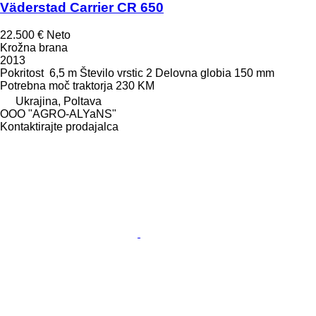
Väderstad Carrier CR 650
22.500 €
Neto
Krožna brana
2013
Pokritost
6,5 m
Število vrstic
2
Delovna globia
150 mm
Potrebna moč traktorja
230 KM
Ukrajina, Poltava
OOO "AGRO-ALYaNS"
Kontaktirajte prodajalca