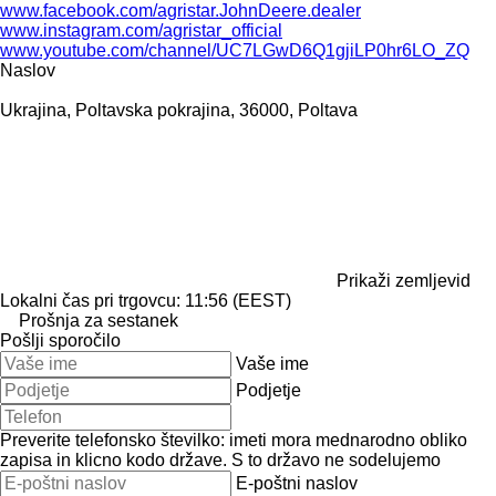
www.facebook.com/agristar.JohnDeere.dealer
www.instagram.com/agristar_official
www.youtube.com/channel/UC7LGwD6Q1gjiLP0hr6LO_ZQ
Naslov
Ukrajina, Poltavska pokrajina, 36000, Poltava
Prikaži zemljevid
Lokalni čas pri trgovcu: 11:56 (EEST)
Prošnja za sestanek
Pošlji sporočilo
Vaše ime
Podjetje
Preverite telefonsko številko: imeti mora mednarodno obliko
zapisa in klicno kodo države.
S to državo ne sodelujemo
E-poštni naslov