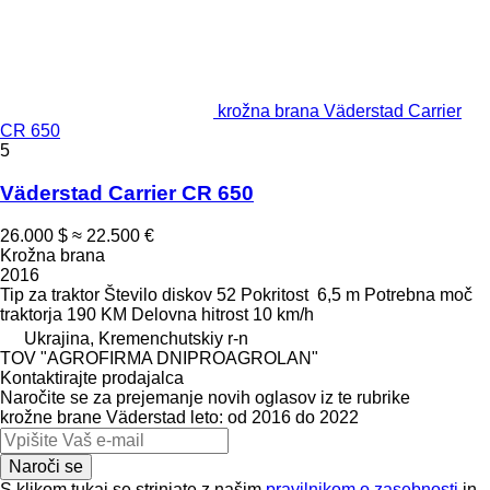
krožna brana Väderstad Carrier
CR 650
5
Väderstad Carrier CR 650
26.000 $
≈ 22.500 €
Krožna brana
2016
Tip
za traktor
Število diskov
52
Pokritost
6,5 m
Potrebna moč
traktorja
190 KM
Delovna hitrost
10 km/h
Ukrajina, Kremenchutskiy r-n
TOV "AGROFIRMA DNIPROAGROLAN"
Kontaktirajte prodajalca
Naročite se za prejemanje novih oglasov iz te rubrike
krožne brane
Väderstad
leto: od 2016 do 2022
Naroči se
S klikom tukaj se strinjate z našim
pravilnikom o zasebnosti
in