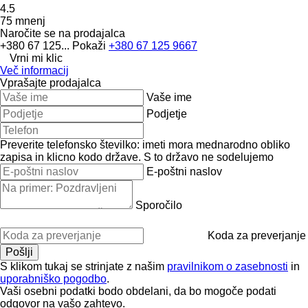
4.5
75 mnenj
Naročite se na prodajalca
+380 67 125...
Pokaži
+380 67 125 9667
Vrni mi klic
Več informacij
Vprašajte prodajalca
Vaše ime
Podjetje
Preverite telefonsko številko: imeti mora mednarodno obliko
zapisa in klicno kodo države.
S to državo ne sodelujemo
E-poštni naslov
Sporočilo
Koda za preverjanje
S klikom tukaj se strinjate z našim
pravilnikom o zasebnosti
in
uporabniško pogodbo
.
Vaši osebni podatki bodo obdelani, da bo mogoče podati
odgovor na vašo zahtevo.