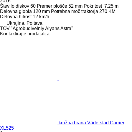
2016
Število diskov
60
Premer plošče
52 mm
Pokritost
7,25 m
Delovna globia
120 mm
Potrebna moč traktorja
270 KM
Delovna hitrost
12 km/h
Ukrajina, Poltava
TOV "Agrobudivelniy Alyans Astra"
Kontaktirajte prodajalca
krožna brana Väderstad Carrier
XL525