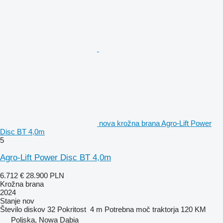
nova krožna brana Agro-Lift Power
Disc BT 4,0m
5
Agro-Lift Power Disc BT 4,0m
6.712 €
28.900 PLN
Krožna brana
2024
Stanje
nov
Število diskov
32
Pokritost
4 m
Potrebna moč traktorja
120 KM
Poljska, Nowa Dąbia