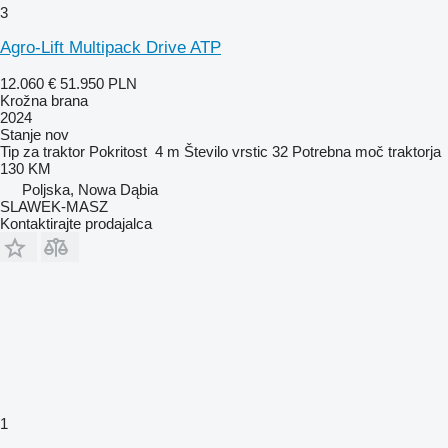
3
Agro-Lift Multipack Drive ATP
12.060 €
51.950 PLN
Krožna brana
2024
Stanje
nov
Tip
za traktor
Pokritost
4 m
Število vrstic
32
Potrebna moč traktorja
130 KM
Poljska, Nowa Dąbia
SLAWEK-MASZ
Kontaktirajte prodajalca
1