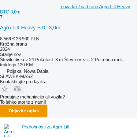
nova krožna brana Agro-Lift Heavy
BTC 3,0m
7
Agro-Lift Heavy BTC 3,0m
8.569 €
36.900 PLN
Krožna brana
2024
Stanje
nov
Število diskov
24
Pokritost
3 m
Število vrstic
2
Potrebna moč
traktorja
120 KM
Poljska, Nowa Dąbia
SLAWEK-MASZ
Kontaktirajte prodajalca
Prodajate mehaniacijo ali vozila?
To lahko storite z nami!
Objavite oglas
Podrobnosti za Agro-Lift