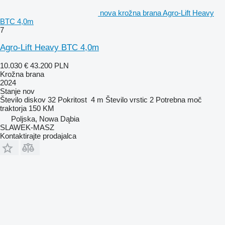
nova krožna brana Agro-Lift Heavy
BTC 4,0m
7
Agro-Lift Heavy BTC 4,0m
10.030 €
43.200 PLN
Krožna brana
2024
Stanje
nov
Število diskov
32
Pokritost
4 m
Število vrstic
2
Potrebna moč
traktorja
150 KM
Poljska, Nowa Dąbia
SLAWEK-MASZ
Kontaktirajte prodajalca