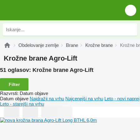
Obdelovanje zemlje
Brane
Krožne brane
Krožne br
Krožne brane Agro-Lift
51 oglasov:
Krožne brane Agro-Lift
Filter
Razvrsti
:
Datum objave
Datum objave
Najdražji na vrhu
Najcenejši na vrhu
Leto - novi naprej
Leto - starejši na vrhu