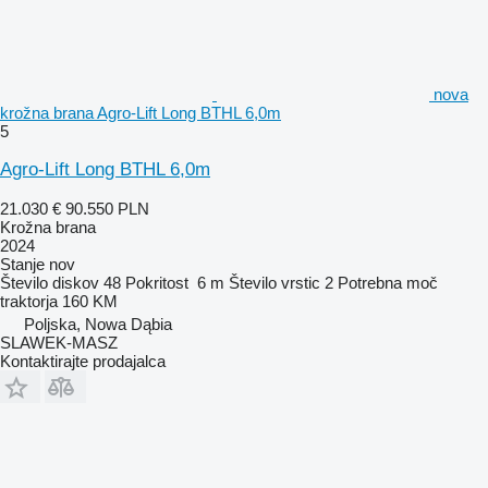
nova
krožna brana Agro-Lift Long BTHL 6,0m
5
Agro-Lift Long BTHL 6,0m
21.030 €
90.550 PLN
Krožna brana
2024
Stanje
nov
Število diskov
48
Pokritost
6 m
Število vrstic
2
Potrebna moč
traktorja
160 KM
Poljska, Nowa Dąbia
SLAWEK-MASZ
Kontaktirajte prodajalca