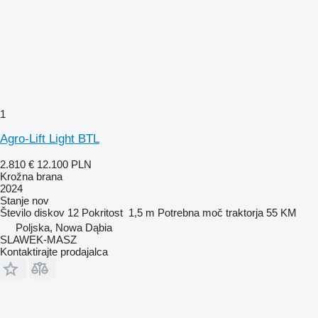
1
Agro-Lift Light BTL
2.810 €
12.100 PLN
Krožna brana
2024
Stanje
nov
Število diskov
12
Pokritost
1,5 m
Potrebna moč traktorja
55 KM
Poljska, Nowa Dąbia
SLAWEK-MASZ
Kontaktirajte prodajalca