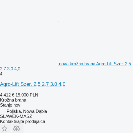
nova krožna brana Agro-Lift Szer. 2,5
2,7 3,0 4,0
4
Agro-Lift Szer. 2,5 2,7 3,0 4,0
4.412 €
19.000 PLN
Krožna brana
Stanje
nov
Poljska, Nowa Dąbia
SLAWEK-MASZ
Kontaktirajte prodajalca