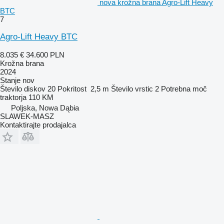
nova krožna brana Agro-Lift Heavy
BTC
7
Agro-Lift Heavy BTC
8.035 €
34.600 PLN
Krožna brana
2024
Stanje
nov
Število diskov
20
Pokritost
2,5 m
Število vrstic
2
Potrebna moč
traktorja
110 KM
Poljska, Nowa Dąbia
SLAWEK-MASZ
Kontaktirajte prodajalca