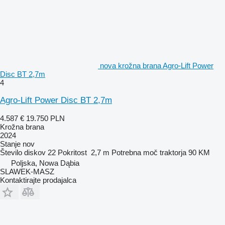
nova krožna brana Agro-Lift Power
Disc BT 2,7m
4
Agro-Lift Power Disc BT 2,7m
4.587 €
19.750 PLN
Krožna brana
2024
Stanje
nov
Število diskov
22
Pokritost
2,7 m
Potrebna moč traktorja
90 KM
Poljska, Nowa Dąbia
SLAWEK-MASZ
Kontaktirajte prodajalca