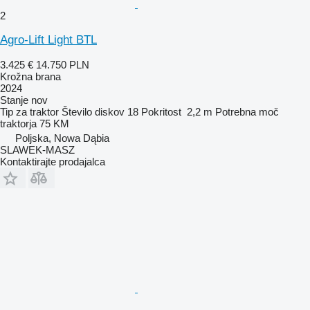
2
Agro-Lift Light BTL
3.425 €
14.750 PLN
Krožna brana
2024
Stanje
nov
Tip
za traktor
Število diskov
18
Pokritost
2,2 m
Potrebna moč
traktorja
75 KM
Poljska, Nowa Dąbia
SLAWEK-MASZ
Kontaktirajte prodajalca