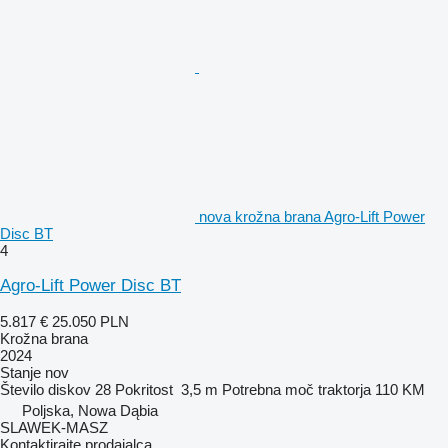
nova krožna brana Agro-Lift Power
Disc BT
4
Agro-Lift Power Disc BT
5.817 €
25.050 PLN
Krožna brana
2024
Stanje
nov
Število diskov
28
Pokritost
3,5 m
Potrebna moč traktorja
110 KM
Poljska, Nowa Dąbia
SLAWEK-MASZ
Kontaktirajte prodajalca