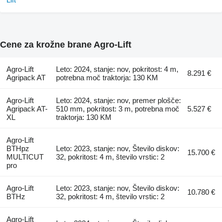
Cene za krožne brane Agro-Lift
Agro-Lift
Leto: 2024, stanje: nov, pokritost: 4 m,
8.291 €
Agripack AT
potrebna moč traktorja: 130 KM
Agro-Lift
Leto: 2024, stanje: nov, premer plošče:
Agripack AT-
510 mm, pokritost: 3 m, potrebna moč
5.527 €
XL
traktorja: 130 KM
Agro-Lift
BTHpz
Leto: 2023, stanje: nov, Število diskov:
15.700 €
MULTICUT
32, pokritost: 4 m, število vrstic: 2
pro
Agro-Lift
Leto: 2023, stanje: nov, Število diskov:
10.780 €
BTHz
32, pokritost: 4 m, število vrstic: 2
Agro-Lift