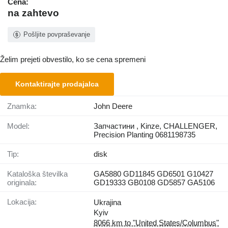
Cena:
na zahtevo
Pošljite povpraševanje
Želim prejeti obvestilo, ko se cena spremeni
Kontaktirajte prodajalca
Znamka:
John Deere
Model:
Запчастини , Kinze, CHALLENGER,
Precision Planting 0681198735
Tip:
disk
Kataloška številka
GA5880 GD11845 GD6501 G10427
originala:
GD19333 GB0108 GD5857 GA5106
Lokacija:
Ukrajina
Kyiv
8066 km to "United States/Columbus"