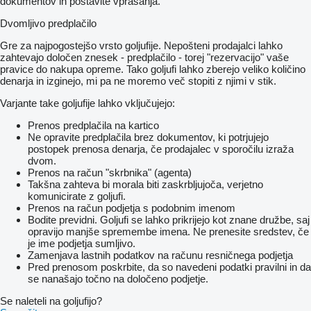
dokumentov in postavite vprašanja.
GB0102
GB0105
Dvomljivo predplačilo
GD1086
GD8249
Gre za najpogostejšo vrsto goljufije. Nepošteni prodajalci lahko
GB0218
zahtevajo določen znesek - predplačilo - torej "rezervacijo" vaše
G10732
pravice do nakupa opreme. Tako goljufi lahko zberejo veliko količino
GD8460
denarja in izginejo, mi pa ne moremo več stopiti z njimi v stik.
GB0219
GD1035
Varjante take goljufije lahko vključujejo:
GD1046
GD1041
Prenos predplačila na kartico
GA5223
Ne opravite predplačila brez dokumentov, ki potrjujejo
GB0267
postopek prenosa denarja, če prodajalec v sporočilu izraža
G10053
dvom.
GA5229
Prenos na račun "skrbnika" (agenta)
GD7127
Takšna zahteva bi morala biti zaskrbljujoča, verjetno
GD7870
komunicirate z goljufi.
GD7867
Prenos na račun podjetja s podobnim imenom
GD7871
Bodite previdni. Goljufi se lahko prikrijejo kot znane družbe, saj
GD1213
opravijo manjše spremembe imena. Ne prenesite sredstev, če
GD1200
je ime podjetja sumljivo.
GD21398
Zamenjava lastnih podatkov na računu resničnega podjetja
G10230
Pred prenosom poskrbite, da so navedeni podatki pravilni in da
G10104
se nanašajo točno na določeno podjetje.
G10670
GD1130
Se naleteli na goljufijo?
GA5552