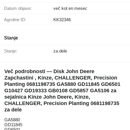
Datum objave:
več kot en mesec
Agroline ID:
KK32346
Stanje
Stanje:
za dele
Več podrobnosti — Disk John Deere
Zapchastini , Kinze, CHALLENGER, Precision
Planting 0681198735 GA5880 GD11845 GD6501
G10427 GD19333 GB0108 GD5857 GA5106 za
sejalnica Kinze John Deere, Kinze,
CHALLENGER, Precision Planting 0681198735
za dele
GA5880
GD11845
GD6501