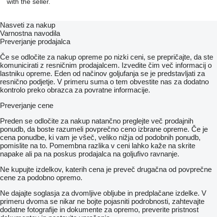
with the seller.
GD1036
GA2016
7.5x20
Nasveti za nakup
GD11423
Varnostna navodila
G1K272
Preverjanje prodajalca
GA6434
GD11286
Če se odločite za nakup opreme po nizki ceni, se prepričajte, da ste
GA2019
komunicirati z resničnim prodajalcem. Izvedite čim več informacij o
GD7426
lastniku opreme. Eden od načinov goljufanja se je predstavljati za
GA5105
resnično podjetje. V primeru suma o tem obvestite nas za dodatno
G10602
kontrolo preko obrazca za povratne informacije.
GA7154
GR1848
Preverjanje cene
GA0257
GD21540
Preden se odločite za nakup natančno preglejte več prodajnih
GA5107
ponudb, da boste razumeli povprečno ceno izbrane opreme. Če je
GA5108
cena ponudbe, ki vam je všeč, veliko nižja od podobnih ponudb,
GA5109
pomislite na to. Pomembna razlika v ceni lahko kaže na skrite
GA5110
napake ali pa na poskus prodajalca na goljufivo ravnanje.
GA5111
Ne kupujte izdelkov, katerih cena je preveč drugačna od povprečne
GA5112
cene za podobno opremo.
GD5886
GA5113
Ne dajajte soglasja za dvomljive obljube in predplačane izdelke. V
GA2014
primeru dvoma se nikar ne bojte pojasniti podrobnosti, zahtevajte
GR1771
dodatne fotografije in dokumente za opremo, preverite pristnost
GD1065