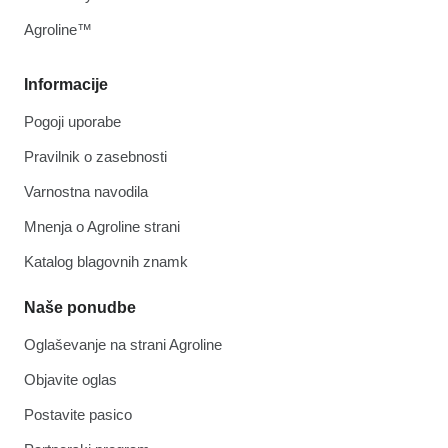
G10574
GB0254
Agroline™
GD1037
GD10464
700-01079
Informacije
GA5794
G10018
Pogoji uporabe
G10013
G10064
Pravilnik o zasebnosti
G10103
G10070
Varnostna navodila
G10323
GB0120
Mnenja o Agroline strani
GD9254
G3400-01
Katalog blagovnih znamk
GA2020
GA5699
GB0278
Naše ponudbe
GD1039
G10450kinze
Oglaševanje na strani Agroline
GD10993
G10207
Objavite oglas
G10640
GA1369
Postavite pasico
G10620
G10603