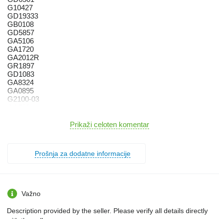
G10427
GD19333
GB0108
GD5857
GA5106
GA1720
GA2012R
GR1897
GD1083
GA8324
GA0895
G2100-03
GA5624
GA5116
GR0664
Prikaži celoten komentar
GD11306
GD11962
GD10473
Prošnja za dodatne informacije
GD0746
GA2012L
GB0103
GA7949
GD1085
Važno
GD28390
GD1255
Description provided by the seller. Please verify all details directly
GB0243