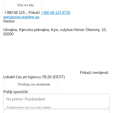
GR1087
Vrni mi klic
GA5622
GD5841
+380 68 119...
Pokaži
+380 68 119 8735
G10460
agroassist.autoline.ua
G6400-06
Naslov
G10501
G10503
Ukrajina, Kijevska pokrajina, Kyiv, vulytsia Heroiv Oborony, 10,
G10504
02000
G10051
GD14217
G10010
GA5865
GD7803
GD0840
GD0962
700-01000
GB0198
Prikaži zemljevid
GB0199
Lokalni čas pri trgovcu: 05:26 (EEST)
GB0200
GD1207
Prošnja za sestanek
G10233
Pošlji sporočilo
GA5115
GA6337
GA4235
GB0107
GA4822