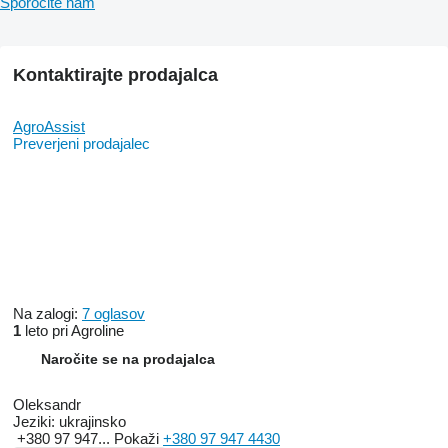
Sporočite nam
GA5678
G10408
GA5136
GD6819
Kontaktirajte prodajalca
GA0898
G10641
GD1379
AgroAssist
G10676
Preverjeni prodajalec
GA5114
GA5165
GD11528
GB0111
GD9120
GD1042
G10752
GD8246
GD1256
GD5753
Na zalogi:
7 oglasov
GD18704
1
leto pri Agroline
GA2068
GA5090
Naročite se na prodajalca
G1K226
GD7848
Oleksandr
GR0927
Jeziki:
ukrajinsko
GR0982
+380 97 947...
Pokaži
+380 97 947 4430
GR0984