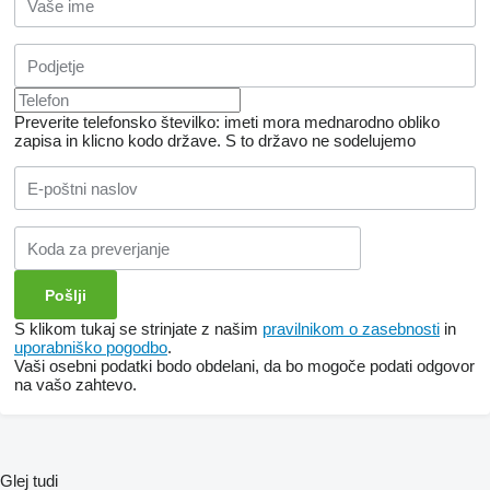
GA2007
G10890
G10005
G10235
G10203
G10107
GA0167
Preverite telefonsko številko: imeti mora mednarodno obliko
G10647
zapisa in klicno kodo države.
S to državo ne sodelujemo
GD1132
G10646
GD11311
GA5876
GA5877
GA5873
GD4564
GD4563
GR0434
GA6514
S klikom tukaj se strinjate z našim
pravilnikom o zasebnosti
in
GA8917
uporabniško pogodbo
.
GD5752
Vaši osebni podatki bodo obdelani, da bo mogoče podati odgovor
GA6171
na vašo zahtevo.
GA6614
G10542
G1K293
G10604
G10645
Glej tudi
G10698