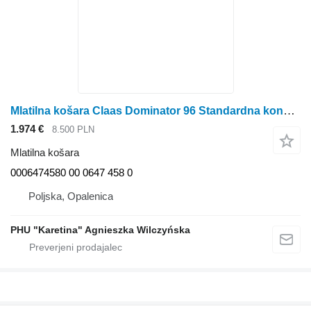
Mlatilna košara Claas Dominator 96 Standardna konkavna 0006474580 00 0647 458 0 za kombajn za žito Claas Dominator 96
1.974 €
8.500 PLN
Mlatilna košara
0006474580 00 0647 458 0
Poljska, Opalenica
PHU "Karetina" Agnieszka Wilczyńska