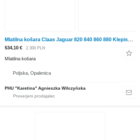
Mlatilna košara Claas Jaguar 820 840 860 880 Klepisko Črna 00 0984 542 0 000984542 za silokombajn Claas Jaguar 820 840 860 880
534,10 €
2.300 PLN
Mlatilna košara
Poljska, Opalenica
PHU "Karetina" Agnieszka Wilczyńska