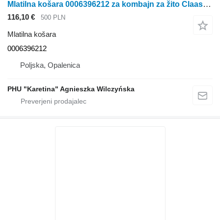
Mlatilna košara 0006396212 za kombajn za žito Claas Dominator 98
116,10 €
500 PLN
Mlatilna košara
0006396212
Poljska, Opalenica
PHU "Karetina" Agnieszka Wilczyńska