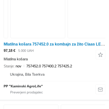
Mlatilna košara 757452.0 za kombajn za žito Claas LEXION 450,570,580,600
97,18 €
5.000 UAH
Mlatilna košara
Stanje
nov
757452.0 757400.2 757425.2
Ukrajina, Bila Tserkva
PP "Kaminski AgroLife"