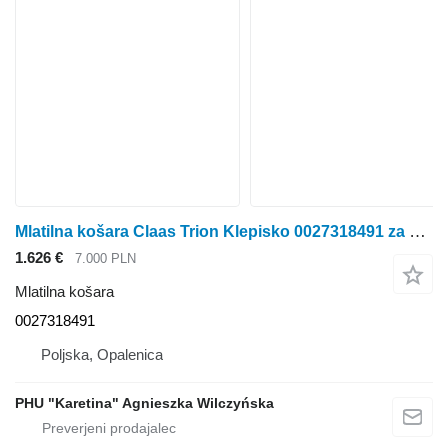
Mlatilna košara Claas Trion Klepisko 0027318491 za kombajn za žito Claas Trion
1.626 €
7.000 PLN
Mlatilna košara
0027318491
Poljska, Opalenica
PHU "Karetina" Agnieszka Wilczyńska