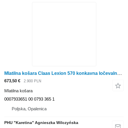
Mlatilna košara Claas Lexion 570 konkavna ločevalna košara 0007933651 00 0793 365 1 za kombajn za žito Claas Lexion 570
673,50 €
2.900 PLN
Mlatilna košara
0007933651 00 0793 365 1
Poljska, Opalenica
PHU "Karetina" Agnieszka Wilczyńska