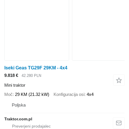
Iseki Geas TG29F 29KM - 4x4
9.818 €
42.280 PLN
Mini traktor
Moč
29 KM (21.32 kW)
Konfiguracija osi
4x4
Poljska
Traktor.com.pl