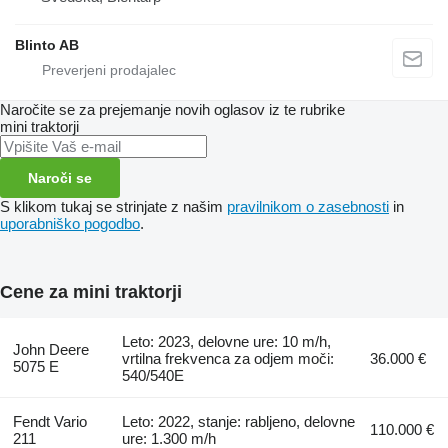
Blinto AB
Naročite se za prejemanje novih oglasov iz te rubrike
mini traktorji
Naroči se
S klikom tukaj se strinjate z našim
pravilnikom o zasebnosti
in
uporabniško pogodbo
.
Cene za mini traktorji
Leto: 2023, delovne ure: 10 m/h,
John Deere
vrtilna frekvenca za odjem moči:
36.000 €
5075 E
540/540E
Fendt Vario
Leto: 2022, stanje: rabljeno, delovne
110.000 €
211
ure: 1.300 m/h