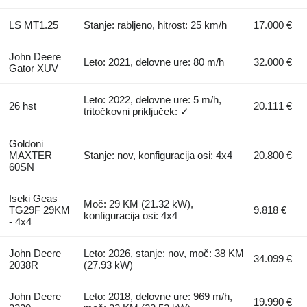
LS MT1.25
Stanje: rabljeno, hitrost: 25 km/h
17.000 €
John Deere
Leto: 2021, delovne ure: 80 m/h
32.000 €
Gator XUV
Leto: 2022, delovne ure: 5 m/h,
26 hst
20.111 €
tritočkovni priključek: ✓
Goldoni
MAXTER
Stanje: nov, konfiguracija osi: 4x4
20.800 €
60SN
Iseki Geas
Moč: 29 KM (21.32 kW),
TG29F 29KM
9.818 €
konfiguracija osi: 4x4
- 4x4
John Deere
Leto: 2026, stanje: nov, moč: 38 KM
34.099 €
2038R
(27.93 kW)
John Deere
Leto: 2018, delovne ure: 969 m/h,
19.990 €