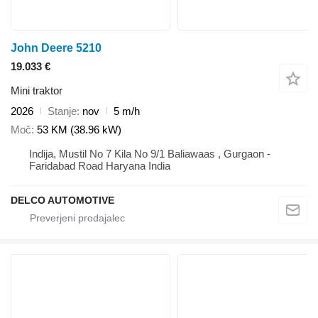
John Deere 5210
19.033 €
Mini traktor
2026
Stanje
nov
5 m/h
Moč
53 KM (38.96 kW)
Indija, Mustil No 7 Kila No 9/1 Baliawaas , Gurgaon -
Faridabad Road Haryana India
DELCO AUTOMOTIVE