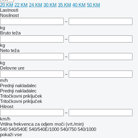
20 KM
22 KM
24 KM
30 KM
35 KM
40 KM
50 KM
Lastnosti
Nosilnost
–
kg
Bruto teža
–
kg
Neto teža
–
kg
Delovne ure
–
m/h
Prednji nakladalec
Prednji nakladalec
Tritočkovni priključek
Tritočkovni priključek
Hitrost
–
km/h
Vrtilna frekvenca za odjem moči (vrt./min)
540
540/540E
540/540E/1000
540/750
540/1000
pokaži vse