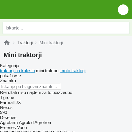
Traktorji
Mini traktorji
Mini traktorji
Kategorija
traktorji na kolesih
mini traktorji
moto traktorji
pokaži vse
Znamka
Rezultati niso najdeni za to poizvedbo
Tigrone
Farmall
JX
Nexos
990
D-series
Agrofarm
Agrokid
Agrotron
F-series
Vario