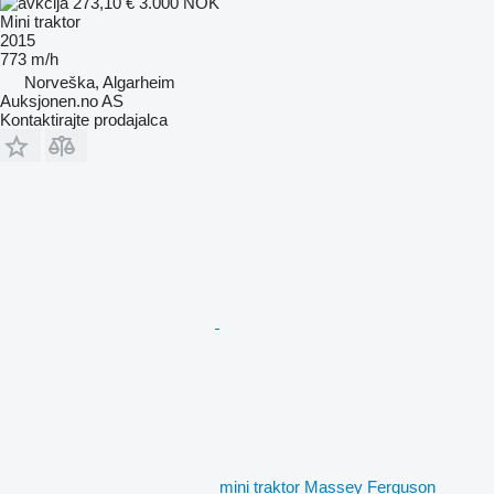
273,10 €
3.000 NOK
Mini traktor
2015
773 m/h
Norveška, Algarheim
Auksjonen.no AS
Kontaktirajte prodajalca
mini traktor Massey Ferguson