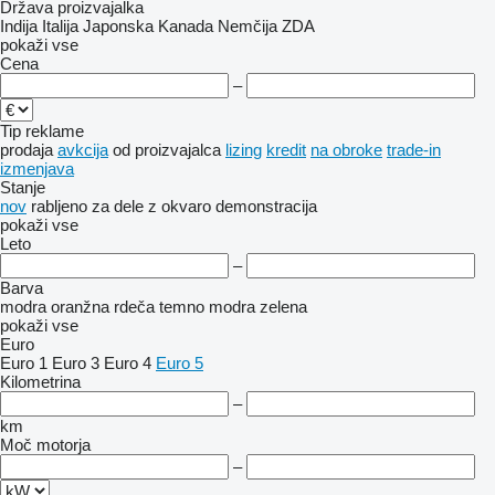
Država proizvajalka
Indija
Italija
Japonska
Kanada
Nemčija
ZDA
pokaži vse
Cena
–
Tip reklame
prodaja
avkcija
od proizvajalca
lizing
kredit
na obroke
trade-in
izmenjava
Stanje
nov
rabljeno
za dele
z okvaro
demonstracija
pokaži vse
Leto
–
Barva
modra
oranžna
rdeča
temno modra
zelena
pokaži vse
Euro
Euro 1
Euro 3
Euro 4
Euro 5
Kilometrina
–
km
Moč motorja
–