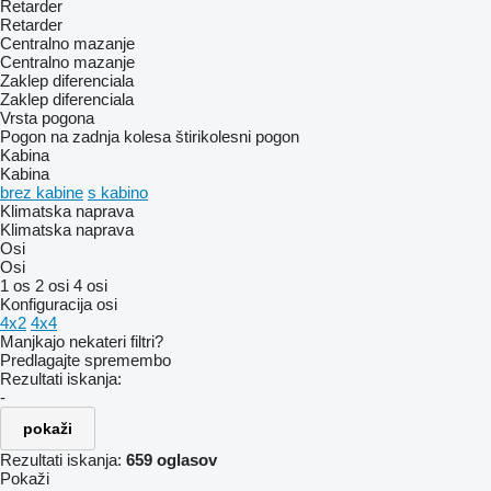
Retarder
Retarder
Centralno mazanje
Centralno mazanje
Zaklep diferenciala
Zaklep diferenciala
Vrsta pogona
Pogon na zadnja kolesa
štirikolesni pogon
Kabina
Kabina
brez kabine
s kabino
Klimatska naprava
Klimatska naprava
Osi
Osi
1 os
2 osi
4 osi
Konfiguracija osi
4x2
4x4
Manjkajo nekateri filtri?
Predlagajte spremembo
Rezultati iskanja:
-
pokaži
Rezultati iskanja:
659 oglasov
Pokaži