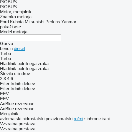
ISOBUS
ISOBUS
Motor, menjalnik
Znamka motorja
Ford
Kubota
Mitsubishi
Perkins
Yanmar
pokaži vse
Model motorja
Gorivo
bencin
diesel
Turbo
Turbo
Hladilnik polnilnega zraka
Hladilnik polnilnega zraka
Število cilindrov
2
3
4
6
Filter trdnih delcev
Filter trdnih delcev
EEV
EEV
AdBlue rezervoar
AdBlue rezervoar
Menjalnik
avtomatski
hidrostatski
polavtomatski
ročni
sinhronizirani
Vzvratna prestava
Vzvratna prestava