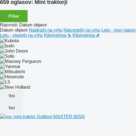
659 oglasov:
Mini traktorji
Filter
Razvrsti
:
Datum objave
Datum objave
Najdražji na vrhu
Najcenejši na vrhu
Leto - novi naprej
Leto - starejši na vrhu
Kilometrina ⬊
Kilometrina ⬈
Vsi
Vsi