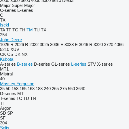
2000
3000
3600
4000
5000
5610
Dexta
Major
Super Major
C-series
E-series
C
TX
Iseki
TA
TF
TG
TH
TM
TU
TX
254
John Deere
1026 R
2026 R
2032
3025
3036 E
3038 E
3046 R
3320
3720
4066
5210
XUV
CK
CS
DK
NX
Kubota
A-series
B-series
D-series
GL-series
L-series
STV
X-series
MT1
Mistral
40
Massey Ferguson
35
50
158
165
168
188
240
265
275
550
3640
D-series
MT
T-series
TC
TD
TN
TT
Argon
SD
SP
SF
304
Solis