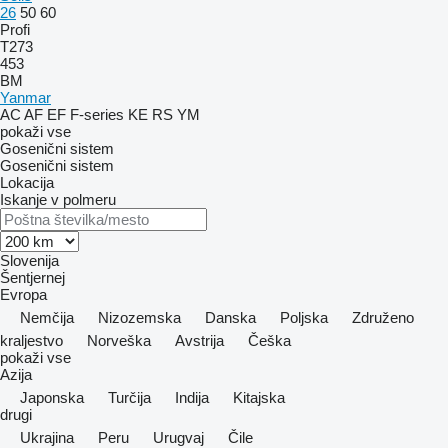
26
50
60
Profi
T273
453
BM
Yanmar
AC
AF
EF
F-series
KE
RS
YM
pokaži vse
Gosenični sistem
Gosenični sistem
Lokacija
Iskanje v polmeru
Slovenija
Šentjernej
Evropa
Nemčija
Nizozemska
Danska
Poljska
Združeno
kraljestvo
Norveška
Avstrija
Češka
pokaži vse
Azija
Japonska
Turčija
Indija
Kitajska
drugi
Ukrajina
Peru
Urugvaj
Čile