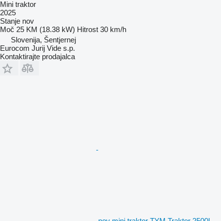
Mini traktor
2025
Stanje
nov
Moč
25 KM (18.38 kW)
Hitrost
30 km/h
Slovenija, Šentjernej
Eurocom Jurij Vide s.p.
Kontaktirajte prodajalca
nov mini traktor TYM Traktor 2500L