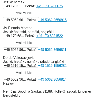
Jeziki:
nemški
+49 170 52...
Pokaži
+49 170 5230675
Vrni mi klic
+49 5062 96...
Pokaži
+49 5062 9656815
JV Pintado Moreno
Jeziki:
španski, nemški, angleški
+49 170 68...
Pokaži
+49 170 6891522
Vrni mi klic
+49 5062 96...
Pokaži
+49 5062 9656811
Dorde Vukosavljevic
Jeziki:
hrvaški, nemški, srbski, angleški
+49 1516 15...
Pokaži
+49 1516 1556282
Vrni mi klic
+49 5062 96...
Pokaži
+49 5062 9656814
Naslov
Nemčija, Spodnja Saška, 31188, Holle-Grasdorf, Lindener
Bergsfeld 8