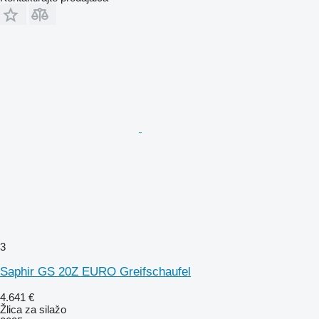
3
Saphir GS 20Z EURO Greifschaufel
4.641 €
Žlica za silažo