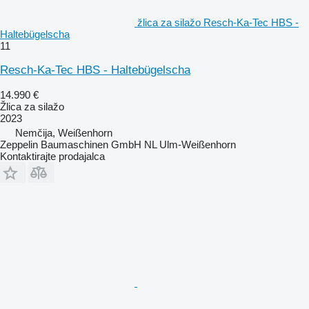
žlica za silažo Resch-Ka-Tec HBS -
Haltebügelscha
11
Resch-Ka-Tec HBS - Haltebügelscha
14.990 €
Žlica za silažo
2023
Nemčija, Weißenhorn
Zeppelin Baumaschinen GmbH NL Ulm-Weißenhorn
Kontaktirajte prodajalca