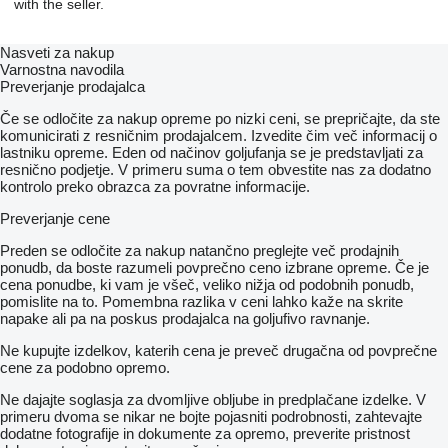
with the seller.
Nasveti za nakup
Varnostna navodila
Preverjanje prodajalca
Če se odločite za nakup opreme po nizki ceni, se prepričajte, da ste
komunicirati z resničnim prodajalcem. Izvedite čim več informacij o
lastniku opreme. Eden od načinov goljufanja se je predstavljati za
resnično podjetje. V primeru suma o tem obvestite nas za dodatno
kontrolo preko obrazca za povratne informacije.
Preverjanje cene
Preden se odločite za nakup natančno preglejte več prodajnih
ponudb, da boste razumeli povprečno ceno izbrane opreme. Če je
cena ponudbe, ki vam je všeč, veliko nižja od podobnih ponudb,
pomislite na to. Pomembna razlika v ceni lahko kaže na skrite
napake ali pa na poskus prodajalca na goljufivo ravnanje.
Ne kupujte izdelkov, katerih cena je preveč drugačna od povprečne
cene za podobno opremo.
Ne dajajte soglasja za dvomljive obljube in predplačane izdelke. V
primeru dvoma se nikar ne bojte pojasniti podrobnosti, zahtevajte
dodatne fotografije in dokumente za opremo, preverite pristnost