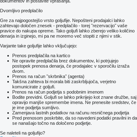
dokumentov in postavite vprašanja.
Dvomljivo predplačilo
Gre za najpogostejšo vrsto goljufije. Nepošteni prodajalci lahko
zahtevajo določen znesek - predplačilo - torej "rezervacijo" vaše
pravice do nakupa opreme. Tako goljufi lahko zberejo veliko količino
denarja in izginejo, mi pa ne moremo več stopiti z njimi v stik.
Varjante take goljufije lahko vključujejo:
Prenos predplačila na kartico
Ne opravite predplačila brez dokumentov, ki potrjujejo
postopek prenosa denarja, če prodajalec v sporočilu izraža
dvom.
Prenos na račun "skrbnika" (agenta)
Takšna zahteva bi morala biti zaskrbljujoča, verjetno
komunicirate z goljufi.
Prenos na račun podjetja s podobnim imenom
Bodite previdni. Goljufi se lahko prikrijejo kot znane družbe, saj
opravijo manjše spremembe imena. Ne prenesite sredstev, če
je ime podjetja sumljivo.
Zamenjava lastnih podatkov na računu resničnega podjetja
Pred prenosom poskrbite, da so navedeni podatki pravilni in da
se nanašajo točno na določeno podjetje.
Se naleteli na goljufijo?