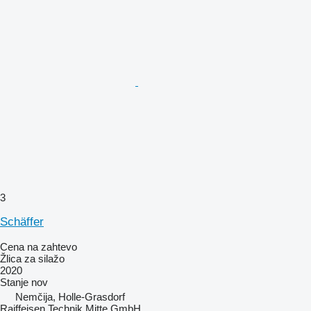
3
Schäffer
Cena na zahtevo
Žlica za silažo
2020
Stanje
nov
Nemčija, Holle-Grasdorf
Raiffeisen Technik Mitte GmbH