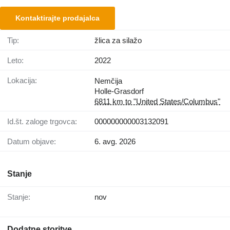
Kontaktirajte prodajalca
Tip:
žlica za silažo
Leto:
2022
Lokacija:
Nemčija
Holle-Grasdorf
6811 km to "United States/Columbus"
Id.št. zaloge trgovca:
000000000003132091
Datum objave:
6. avg. 2026
Stanje
Stanje:
nov
Dodatne storitve