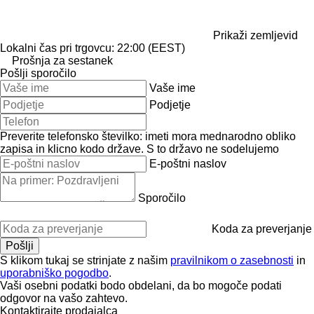
Prikaži zemljevid
Lokalni čas pri trgovcu: 22:00 (EEST)
Prošnja za sestanek
Pošlji sporočilo
Vaše ime
Podjetje
Preverite telefonsko številko: imeti mora mednarodno obliko
zapisa in klicno kodo države.
S to državo ne sodelujemo
E-poštni naslov
Sporočilo
Koda za preverjanje
S klikom tukaj se strinjate z našim
pravilnikom o zasebnosti
in
uporabniško pogodbo
.
Vaši osebni podatki bodo obdelani, da bo mogoče podati
odgovor na vašo zahtevo.
Kontaktirajte prodajalca