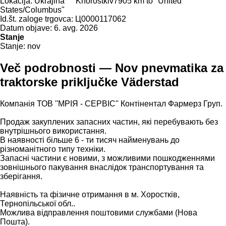
Lokacija:
Ukrajina
Khorostkiv
7905 km to "United
States/Columbus"
Id.št. zaloge trgovca:
Ц0000117062
Datum objave:
6. avg. 2026
Stanje
Stanje:
nov
Več podrobnosti — Nov pnevmatika za
traktorske priključke Väderstad
Компанія ТОВ ''МРІЯ - СЕРВІС'' Контінентал Фармерз Груп.
Продаж закуплених запасних частин, які перебувають без
внутрішнього використання.
В наявності більше 6 - ти тисяч найменувань до
різноманітного типу техніки.
Запасні частини є новими, з можливими пошкодженнями
зовнішнього пакування внаслідок транспортування та
зберігання.
Наявність та фізичне отримання в м. Хоростків,
Тернопільської обл..
Можлива відправлення поштовими службами (Нова
Пошта).