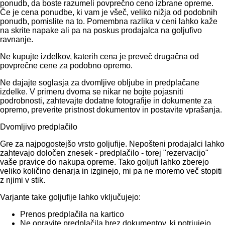
ponudb, da boste razumeli povprečno ceno izbrane opreme.
Če je cena ponudbe, ki vam je všeč, veliko nižja od podobnih
ponudb, pomislite na to. Pomembna razlika v ceni lahko kaže
na skrite napake ali pa na poskus prodajalca na goljufivo
ravnanje.
Ne kupujte izdelkov, katerih cena je preveč drugačna od
povprečne cene za podobno opremo.
Ne dajajte soglasja za dvomljive obljube in predplačane
izdelke. V primeru dvoma se nikar ne bojte pojasniti
podrobnosti, zahtevajte dodatne fotografije in dokumente za
opremo, preverite pristnost dokumentov in postavite vprašanja.
Dvomljivo predplačilo
Gre za najpogostejšo vrsto goljufije. Nepošteni prodajalci lahko
zahtevajo določen znesek - predplačilo - torej "rezervacijo"
vaše pravice do nakupa opreme. Tako goljufi lahko zberejo
veliko količino denarja in izginejo, mi pa ne moremo več stopiti
z njimi v stik.
Varjante take goljufije lahko vključujejo:
Prenos predplačila na kartico
Ne opravite predplačila brez dokumentov, ki potrjujejo