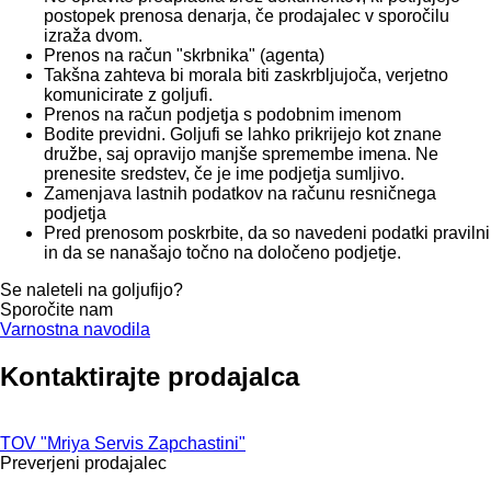
postopek prenosa denarja, če prodajalec v sporočilu
izraža dvom.
Prenos na račun "skrbnika" (agenta)
Takšna zahteva bi morala biti zaskrbljujoča, verjetno
komunicirate z goljufi.
Prenos na račun podjetja s podobnim imenom
Bodite previdni. Goljufi se lahko prikrijejo kot znane
družbe, saj opravijo manjše spremembe imena. Ne
prenesite sredstev, če je ime podjetja sumljivo.
Zamenjava lastnih podatkov na računu resničnega
podjetja
Pred prenosom poskrbite, da so navedeni podatki pravilni
in da se nanašajo točno na določeno podjetje.
Se naleteli na goljufijo?
Sporočite nam
Varnostna navodila
Kontaktirajte prodajalca
TOV "Mriya Servis Zapchastini"
Preverjeni prodajalec