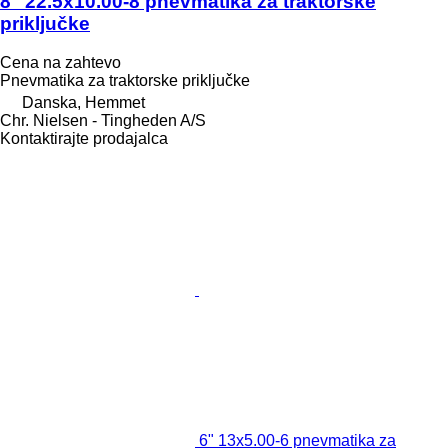
8" 22.5x10.00-8 pnevmatika za traktorske
priključke
Cena na zahtevo
Pnevmatika za traktorske priključke
Danska, Hemmet
Chr. Nielsen - Tingheden A/S
Kontaktirajte prodajalca
6" 13x5.00-6 pnevmatika za