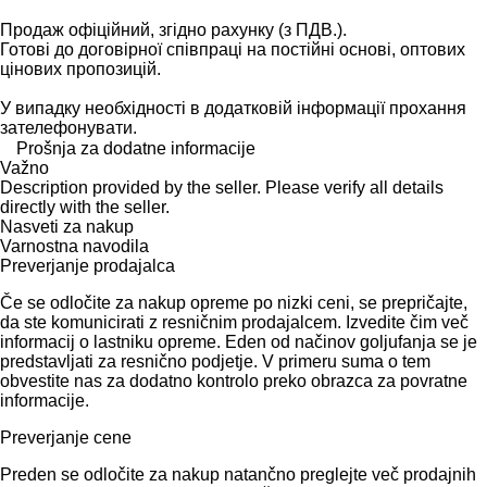
Продаж офіційний, згідно рахунку (з ПДВ.).
Готові до договірної співпраці на постійні основі, оптових
цінових пропозицій.
У випадку необхідності в додатковій інформації прохання
зателефонувати.
Prošnja za dodatne informacije
Važno
Description provided by the seller. Please verify all details
directly with the seller.
Nasveti za nakup
Varnostna navodila
Preverjanje prodajalca
Če se odločite za nakup opreme po nizki ceni, se prepričajte,
da ste komunicirati z resničnim prodajalcem. Izvedite čim več
informacij o lastniku opreme. Eden od načinov goljufanja se je
predstavljati za resnično podjetje. V primeru suma o tem
obvestite nas za dodatno kontrolo preko obrazca za povratne
informacije.
Preverjanje cene
Preden se odločite za nakup natančno preglejte več prodajnih