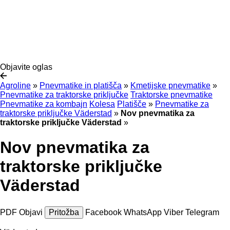
Objavite oglas
Agroline
»
Pnevmatike in platišča
»
Kmetijske pnevmatike
»
Pnevmatike za traktorske priključke
Traktorske pnevmatike
Pnevmatike za kombajn
Kolesa
Platišče
»
Pnevmatike za
traktorske priključke Väderstad
»
Nov pnevmatika za
traktorske priključke Väderstad
»
Nov pnevmatika za
traktorske priključke
Väderstad
PDF
Objavi
Pritožba
Facebook
WhatsApp
Viber
Telegram