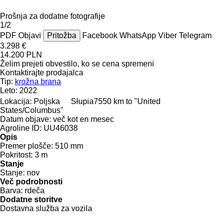
Prošnja za dodatne fotografije
1/2
PDF
Objavi
Pritožba
Facebook
WhatsApp
Viber
Telegram
3.298 €
14.200 PLN
Želim prejeti obvestilo, ko se cena spremeni
Kontaktirajte prodajalca
Tip:
krožna brana
Leto:
2022
Lokacija:
Poljska
Słupia
7550 km to "United
States/Columbus"
Datum objave:
več kot en mesec
Agroline ID:
UU46038
Opis
Premer plošče:
510 mm
Pokritost:
3 m
Stanje
Stanje:
nov
Več podrobnosti
Barva:
rdeča
Dodatne storitve
Dostavna služba za vozila