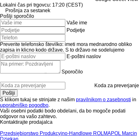
Lokalni čas pri trgovcu: 17:20 (CEST)
Prošnja za sestanek
Pošlji sporočilo
Vaše ime
Podjetje
Preverite telefonsko številko: imeti mora mednarodno obliko
zapisa in klicno kodo države.
S to državo ne sodelujemo
E-poštni naslov
Sporočilo
Koda za preverjanje
S klikom tukaj se strinjate z našim
pravilnikom o zasebnosti
in
uporabniško pogodbo
.
Vaši osebni podatki bodo obdelani, da bo mogoče podati
odgovor na vašo zahtevo.
Kontaktirajte prodajalca
Przedsiębiorstwo Produkcyjno-Handlowe ROLMAPOL Marcin
Dziekan