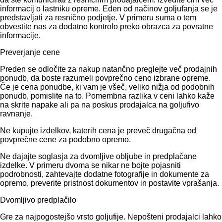
informacij o lastniku opreme. Eden od načinov goljufanja se je
predstavljati za resnično podjetje. V primeru suma o tem
obvestite nas za dodatno kontrolo preko obrazca za povratne
informacije.
Preverjanje cene
Preden se odločite za nakup natančno preglejte več prodajnih
ponudb, da boste razumeli povprečno ceno izbrane opreme.
Če je cena ponudbe, ki vam je všeč, veliko nižja od podobnih
ponudb, pomislite na to. Pomembna razlika v ceni lahko kaže
na skrite napake ali pa na poskus prodajalca na goljufivo
ravnanje.
Ne kupujte izdelkov, katerih cena je preveč drugačna od
povprečne cene za podobno opremo.
Ne dajajte soglasja za dvomljive obljube in predplačane
izdelke. V primeru dvoma se nikar ne bojte pojasniti
podrobnosti, zahtevajte dodatne fotografije in dokumente za
opremo, preverite pristnost dokumentov in postavite vprašanja.
Dvomljivo predplačilo
Gre za najpogostejšo vrsto goljufije. Nepošteni prodajalci lahko