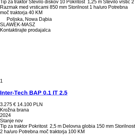
Tip
za traktor
Število diskov
10
Pokritost
1,25 m
Število vrstic
2
Razmak med vrsticami
850 mm
Storilnost
1 ha/uro
Potrebna
moč traktorja
40 KM
Poljska, Nowa Dąbia
SLAWEK-MASZ
Kontaktirajte prodajalca
1
Inter-Tech BAP 0.1 IT 2.5
3.275 €
14.100 PLN
Krožna brana
2024
Stanje
nov
Tip
za traktor
Pokritost
2,5 m
Delovna globia
150 mm
Storilnost
2 ha/uro
Potrebna moč traktorja
100 KM