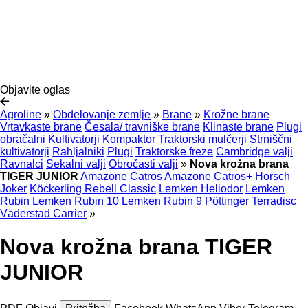
Objavite oglas
Agroline
»
Obdelovanje zemlje
»
Brane
»
Krožne brane
Vrtavkaste brane
Česala/ travniške brane
Klinaste brane
Plugi
obračalni
Kultivatorji
Kompaktor
Traktorski mulčerji
Strniščni
kultivatorji
Rahljalniki
Plugi
Traktorske freze
Cambridge valji
Ravnalci
Sekalni valji
Obročasti valji
»
Nova krožna brana
TIGER JUNIOR
Amazone Catros
Amazone Catros+
Horsch
Joker
Köckerling Rebell Classic
Lemken Heliodor
Lemken
Rubin
Lemken Rubin 10
Lemken Rubin 9
Pöttinger Terradisc
Väderstad Carrier
»
Nova krožna brana TIGER
JUNIOR