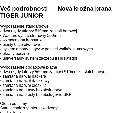
Več podrobnosti — Nova krožna brana
TIGER JUNIOR
Wyposażenie standardowe:
• dwa rzędy talerzy 510mm ze stali borowej
• Wał rurowy lub strunowy 500mm
• wzmocniona konstrukcja
• piasty 6-cio otworowe
• system amortyzujący w postaci wałków gumowych
• ekrany boczne
• uniwersalny system zaczepu II i III kategorii
Wyposażenie dodatkowe płatne:
• dwa rzędy talerzy 560mm zamiast 510mm ze stali borowej
• zamiana na wał packera
• zamiana na wał daszkowy
• zamiana na wał croskilla
• zamiana na piasty bezobsługowe
• zamiana na piasty bezobsługowe SKF
Oferta od: firmy
Stan techniczny: nieuszkodzony
marka: Inna