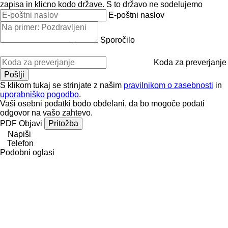
zapisa in klicno kodo države.
S to državo ne sodelujemo
E-poštni naslov
Sporočilo
Koda za preverjanje
S klikom tukaj se strinjate z našim
pravilnikom o zasebnosti
in
uporabniško pogodbo
.
Vaši osebni podatki bodo obdelani, da bo mogoče podati
odgovor na vašo zahtevo.
PDF
Objavi
Pritožba
Napiši
Telefon
Podobni oglasi