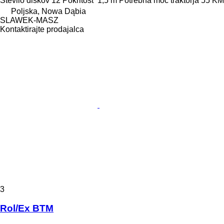
Število diskov
12
Pokritost
1,5 m
Potrebna moč traktorja
55 KM
Poljska, Nowa Dąbia
SLAWEK-MASZ
Kontaktirajte prodajalca
3
Rol/Ex BTM