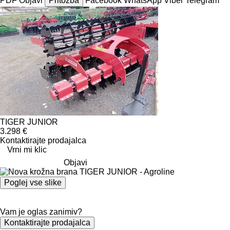
PDF
Objavi
Pritožba
Facebook
WhatsApp
Viber
Telegram
TIGER JUNIOR
3.298 €
Kontaktirajte prodajalca
Vrni mi klic
Objavi
Poglej vse slike
Vam je oglas zanimiv?
Kontaktirajte prodajalca