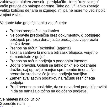
zahtevajo določen znesek - predplačilo - torej "rezervacijo"
vaše pravice do nakupa opreme. Tako goljufi lahko zberejo
veliko količino denarja in izginejo, mi pa ne moremo več stopiti
z njimi v stik.
Varjante take goljufije lahko vključujejo:
Prenos predplačila na kartico
Ne opravite predplačila brez dokumentov, ki potrjujejo
postopek prenosa denarja, če prodajalec v sporočilu
izraža dvom.
Prenos na račun "skrbnika" (agenta)
Takšna zahteva bi morala biti zaskrbljujoča, verjetno
komunicirate z goljufi.
Prenos na račun podjetja s podobnim imenom
Bodite previdni. Goljufi se lahko prikrijejo kot znane
družbe, saj opravijo manjše spremembe imena. Ne
prenesite sredstev, če je ime podjetja sumljivo.
Zamenjava lastnih podatkov na računu resničnega
podjetja
Pred prenosom poskrbite, da so navedeni podatki pravilni
in da se nanašajo točno na določeno podjetje.
Se naleteli na goljufijo?
Sporočite nam