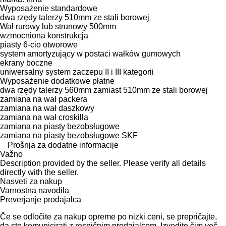
Wyposażenie standardowe
dwa rzędy talerzy 510mm ze stali borowej
Wał rurowy lub strunowy 500mm
wzmocniona konstrukcja
piasty 6-cio otworowe
system amortyzujący w postaci wałków gumowych
ekrany boczne
uniwersalny system zaczepu II i III kategorii
Wyposażenie dodatkowe płatne
dwa rzędy talerzy 560mm zamiast 510mm ze stali borowej
zamiana na wał packera
zamiana na wał daszkowy
zamiana na wał croskilla
zamiana na piasty bezobsługowe
zamiana na piasty bezobsługowe SKF
Prošnja za dodatne informacije
Važno
Description provided by the seller. Please verify all details
directly with the seller.
Nasveti za nakup
Varnostna navodila
Preverjanje prodajalca
Če se odločite za nakup opreme po nizki ceni, se prepričajte,
da ste komunicirati z resničnim prodajalcem. Izvedite čim več