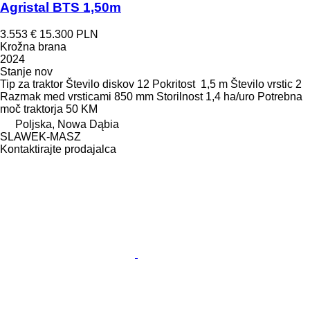
Agristal BTS 1,50m
3.553 €
15.300 PLN
Krožna brana
2024
Stanje
nov
Tip
za traktor
Število diskov
12
Pokritost
1,5 m
Število vrstic
2
Razmak med vrsticami
850 mm
Storilnost
1,4 ha/uro
Potrebna
moč traktorja
50 KM
Poljska, Nowa Dąbia
SLAWEK-MASZ
Kontaktirajte prodajalca