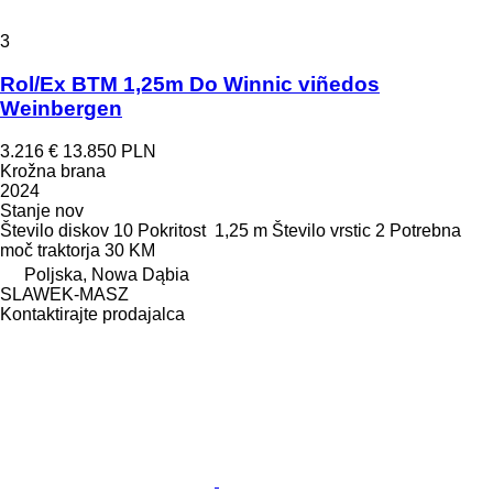
3
Rol/Ex BTM 1,25m Do Winnic viñedos
Weinbergen
3.216 €
13.850 PLN
Krožna brana
2024
Stanje
nov
Število diskov
10
Pokritost
1,25 m
Število vrstic
2
Potrebna
moč traktorja
30 KM
Poljska, Nowa Dąbia
SLAWEK-MASZ
Kontaktirajte prodajalca