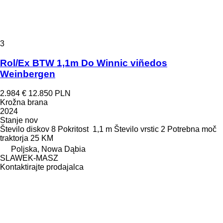
3
Rol/Ex BTW 1,1m Do Winnic viñedos
Weinbergen
2.984 €
12.850 PLN
Krožna brana
2024
Stanje
nov
Število diskov
8
Pokritost
1,1 m
Število vrstic
2
Potrebna moč
traktorja
25 KM
Poljska, Nowa Dąbia
SLAWEK-MASZ
Kontaktirajte prodajalca