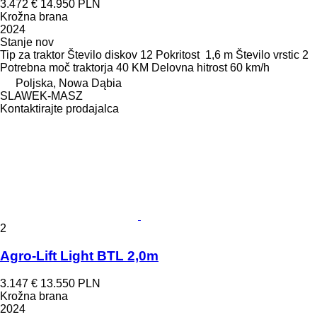
3.472 €
14.950 PLN
Krožna brana
2024
Stanje
nov
Tip
za traktor
Število diskov
12
Pokritost
1,6 m
Število vrstic
2
Potrebna moč traktorja
40 KM
Delovna hitrost
60 km/h
Poljska, Nowa Dąbia
SLAWEK-MASZ
Kontaktirajte prodajalca
2
Agro-Lift Light BTL 2,0m
3.147 €
13.550 PLN
Krožna brana
2024