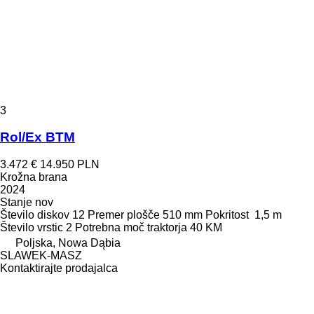
3
Rol/Ex BTM
3.472 €
14.950 PLN
Krožna brana
2024
Stanje
nov
Število diskov
12
Premer plošče
510 mm
Pokritost
1,5 m
Število vrstic
2
Potrebna moč traktorja
40 KM
Poljska, Nowa Dąbia
SLAWEK-MASZ
Kontaktirajte prodajalca