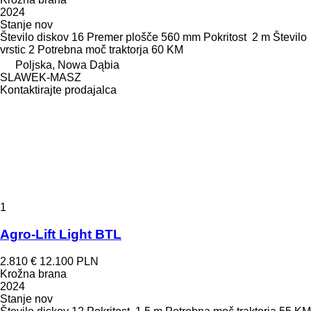
2024
Stanje
nov
Število diskov
16
Premer plošče
560 mm
Pokritost
2 m
Število
vrstic
2
Potrebna moč traktorja
60 KM
Poljska, Nowa Dąbia
SLAWEK-MASZ
Kontaktirajte prodajalca
1
Agro-Lift Light BTL
2.810 €
12.100 PLN
Krožna brana
2024
Stanje
nov