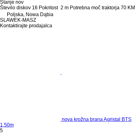
Stanje
nov
Število diskov
16
Pokritost
2 m
Potrebna moč traktorja
70 KM
Poljska, Nowa Dąbia
SLAWEK-MASZ
Kontaktirajte prodajalca
nova krožna brana Agristal BTS
1,50m
5