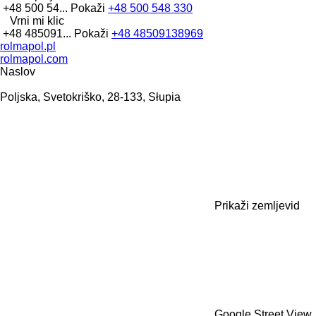
+48 500 54...
Pokaži
+48 500 548 330
Vrni mi klic
+48 485091...
Pokaži
+48 48509138969
rolmapol.pl
rolmapol.com
Naslov
Poljska, Svetokriško, 28-133, Słupia
Prikaži zemljevid
Google Street View