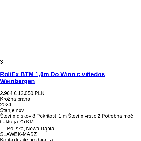
3
Rol/Ex BTM 1,0m Do Winnic viñedos
Weinbergen
2.984 €
12.850 PLN
Krožna brana
2024
Stanje
nov
Število diskov
8
Pokritost
1 m
Število vrstic
2
Potrebna moč
traktorja
25 KM
Poljska, Nowa Dąbia
SLAWEK-MASZ
Kontaktirajte prodajalca