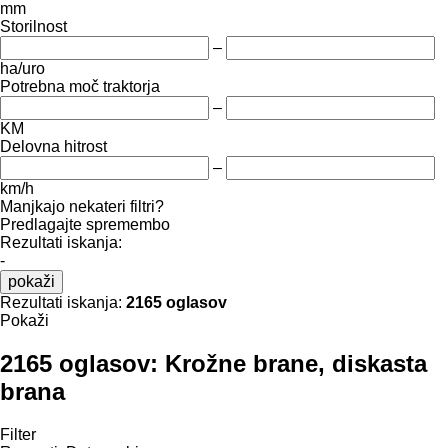
mm
Storilnost
–
ha/uro
Potrebna moč traktorja
–
KM
Delovna hitrost
–
km/h
Manjkajo nekateri filtri?
Predlagajte spremembo
Rezultati iskanja:
-
pokaži
Rezultati iskanja:
2165 oglasov
Pokaži
2165 oglasov:
Krožne brane, diskasta
brana
Filter