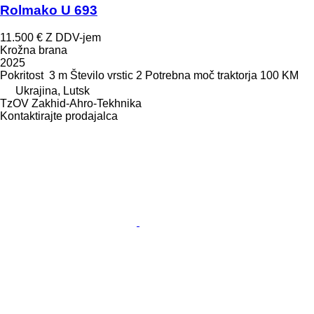
Rolmako U 693
11.500 €
Z DDV-jem
Krožna brana
2025
Pokritost
3 m
Število vrstic
2
Potrebna moč traktorja
100 KM
Ukrajina, Lutsk
TzOV Zakhid-Ahro-Tekhnika
Kontaktirajte prodajalca