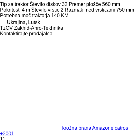
Tip
za traktor
Število diskov
32
Premer plošče
560 mm
Pokritost
4 m
Število vrstic
2
Razmak med vrsticami
750 mm
Potrebna moč traktorja
140 KM
Ukrajina, Lutsk
TzOV Zakhid-Ahro-Tekhnika
Kontaktirajte prodajalca
krožna brana Amazone catros
+3001
11