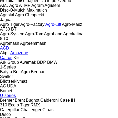
Rezultati niso najdeni za to poizvedbo
AMJ Agro
ATMP
Agram
Agrisem
Disc-O-Mulch
Maximulch
Agristal
Agro Chłopecki
Jaguar
Agro Tiger
Agro-Factory
Agro-Lift
Agro-Masz
AT30
BT
Agro-System
Agro-Tom
AgroLand
Agrokalina
8
10
Agromash
Agroremmash
AGD
Akpil
Amazone
Catros
KE
Ark Group
Awemak
BDP
BMW
1-Series
Batyra
Bdt-Agro
Bednar
Swifter
Bilotserkivmaz
AG
UDA
Bomet
U-series
Bremer
Brent
Bugnot
Calderoni
Case IH
310
Ecolo Tiger
RMX
Caterpillar
Challenger
Claas
Disco