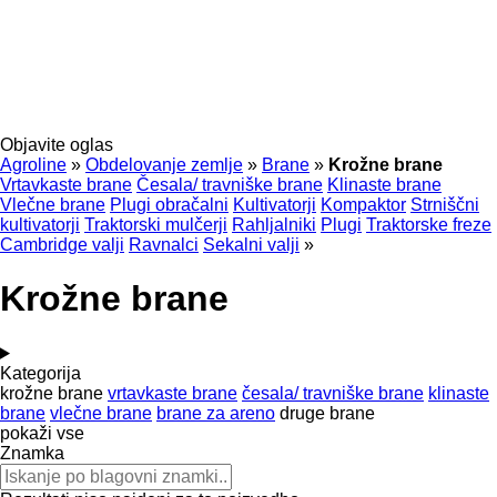
Objavite oglas
Agroline
»
Obdelovanje zemlje
»
Brane
»
Krožne brane
Vrtavkaste brane
Česala/ travniške brane
Klinaste brane
Vlečne brane
Plugi obračalni
Kultivatorji
Kompaktor
Strniščni
kultivatorji
Traktorski mulčerji
Rahljalniki
Plugi
Traktorske freze
Cambridge valji
Ravnalci
Sekalni valji
»
Krožne brane
Kategorija
krožne brane
vrtavkaste brane
česala/ travniške brane
klinaste
brane
vlečne brane
brane za areno
druge brane
pokaži vse
Znamka