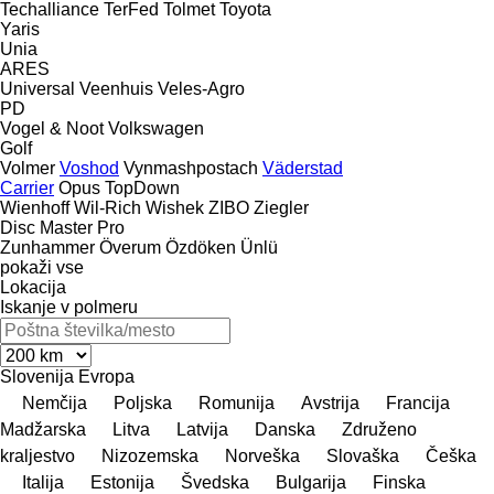
Techalliance
TerFed
Tolmet
Toyota
Yaris
Unia
ARES
Universal
Veenhuis
Veles-Agro
PD
Vogel & Noot
Volkswagen
Golf
Volmer
Voshod
Vynmashpostach
Väderstad
Carrier
Opus
TopDown
Wienhoff
Wil-Rich
Wishek
ZIBO
Ziegler
Disc Master Pro
Zunhammer
Överum
Özdöken
Ünlü
pokaži vse
Lokacija
Iskanje v polmeru
Slovenija
Evropa
Nemčija
Poljska
Romunija
Avstrija
Francija
Madžarska
Litva
Latvija
Danska
Združeno
kraljestvo
Nizozemska
Norveška
Slovaška
Češka
Italija
Estonija
Švedska
Bulgarija
Finska