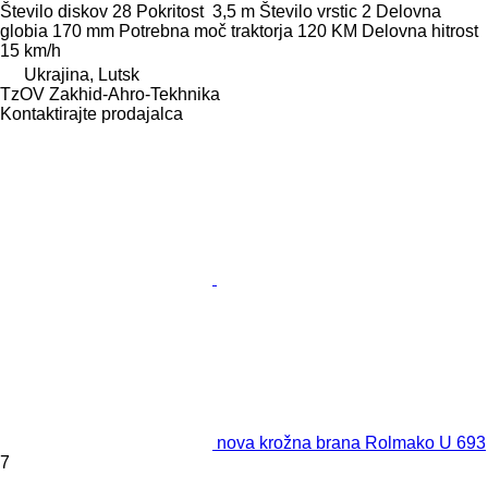
Število diskov
28
Pokritost
3,5 m
Število vrstic
2
Delovna
globia
170 mm
Potrebna moč traktorja
120 KM
Delovna hitrost
15 km/h
Ukrajina, Lutsk
TzOV Zakhid-Ahro-Tekhnika
Kontaktirajte prodajalca
nova krožna brana Rolmako U 693
7