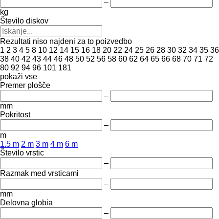
–
kg
Število diskov
Rezultati niso najdeni za to poizvedbo
1
2
3
4
5
8
10
12
14
15
16
18
20
22
24
25
26
28
30
32
34
35
36
38
40
42
43
44
46
48
50
52
56
58
60
62
64
65
66
68
70
71
72
80
92
94
96
101
181
pokaži vse
Premer plošče
–
mm
Pokritost
–
m
1.5 m
2 m
3 m
4 m
6 m
Število vrstic
–
Razmak med vrsticami
–
mm
Delovna globia
–