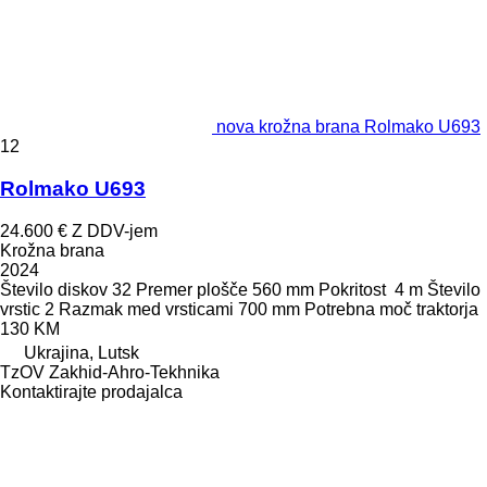
nova krožna brana Rolmako U693
12
Rolmako U693
24.600 €
Z DDV-jem
Krožna brana
2024
Število diskov
32
Premer plošče
560 mm
Pokritost
4 m
Število
vrstic
2
Razmak med vrsticami
700 mm
Potrebna moč traktorja
130 KM
Ukrajina, Lutsk
TzOV Zakhid-Ahro-Tekhnika
Kontaktirajte prodajalca