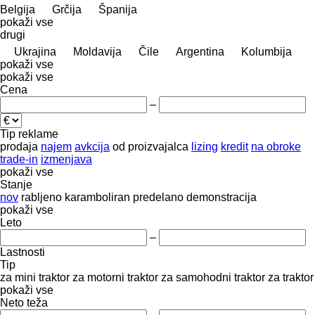
Belgija
Grčija
Španija
pokaži vse
drugi
Ukrajina
Moldavija
Čile
Argentina
Kolumbija
pokaži vse
pokaži vse
Cena
–
Tip reklame
prodaja
najem
avkcija
od proizvajalca
lizing
kredit
na obroke
trade-in
izmenjava
pokaži vse
Stanje
nov
rabljeno
karamboliran
predelano
demonstracija
pokaži vse
Leto
–
Lastnosti
Tip
za mini traktor
za motorni traktor
za samohodni traktor
za traktor
pokaži vse
Neto teža