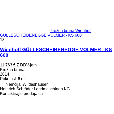
krožna brana Wienhoff
GÜLLESCHEIBENEGGE VOLMER - KS 600
18
Wienhoff GÜLLESCHEIBENEGGE VOLMER - KS
600
11.763 €
Z DDV-jem
Krožna brana
2014
Pokritost
6 m
Nemčija, Wildeshausen
Heinrich Schröder Landmaschinen KG
Kontaktirajte prodajalca