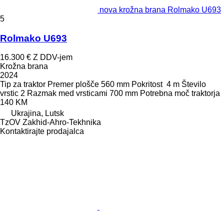
nova krožna brana Rolmako U693
5
Rolmako U693
16.300 €
Z DDV-jem
Krožna brana
2024
Tip
za traktor
Premer plošče
560 mm
Pokritost
4 m
Število
vrstic
2
Razmak med vrsticami
700 mm
Potrebna moč traktorja
140 KM
Ukrajina, Lutsk
TzOV Zakhid-Ahro-Tekhnika
Kontaktirajte prodajalca