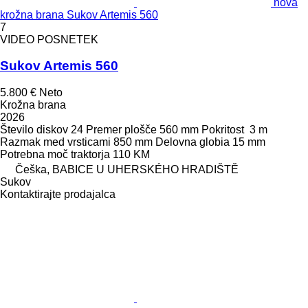
nova
krožna brana Sukov Artemis 560
7
VIDEO POSNETEK
Sukov Artemis 560
5.800 €
Neto
Krožna brana
2026
Število diskov
24
Premer plošče
560 mm
Pokritost
3 m
Razmak med vrsticami
850 mm
Delovna globia
15 mm
Potrebna moč traktorja
110 KM
Češka, BABICE U UHERSKÉHO HRADIŠTĚ
Sukov
Kontaktirajte prodajalca