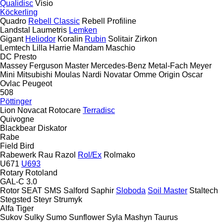
Qualidisc
Visio
Köckerling
Quadro
Rebell Classic
Rebell Profiline
Landstal
Laumetris
Lemken
Gigant
Heliodor
Koralin
Rubin
Solitair
Zirkon
Lemtech
Lilla Harrie
Mandam
Maschio
DC
Presto
Massey Ferguson
Master
Mercedes-Benz
Metal-Fach
Meyer
Mini
Mitsubishi
Moulas
Nardi
Novatar
Omme
Origin
Oscar
Ovlac
Peugeot
508
Pöttinger
Lion
Novacat
Rotocare
Terradisc
Quivogne
Blackbear
Diskator
Rabe
Field Bird
Rabewerk
Rau
Razol
Rol/Ex
Rolmako
U671
U693
Rotary
Rotoland
GAL-C 3.0
Rotor
SEAT
SMS
Salford
Saphir
Sloboda
Soil Master
Staltech
Stegsted
Steyr
Strumyk
Alfa
Tiger
Sukov
Sulky
Sumo
Sunflower
Syla Mashyn
Taurus