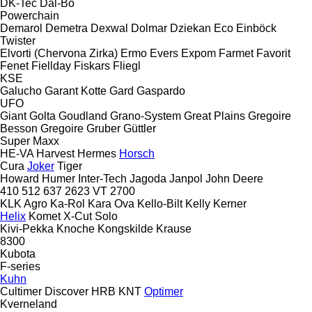
DK-Tec
Dal-Bo
Powerchain
Demarol
Demetra
Dexwal
Dolmar
Dziekan
Eco
Einböck
Twister
Elvorti (Chervona Zirka)
Ermo
Evers
Expom
Farmet
Favorit
Fenet
Fiellday
Fiskars
Fliegl
KSE
Galucho
Garant Kotte
Gard
Gaspardo
UFO
Giant
Golta
Goudland
Grano-System
Great Plains
Gregoire
Besson
Gregoire
Gruber
Güttler
Super Maxx
HE-VA
Harvest
Hermes
Horsch
Cura
Joker
Tiger
Howard
Humer
Inter-Tech
Jagoda
Janpol
John Deere
410
512
637
2623 VT
2700
KLK Agro
Ka-Rol
Kara Ova
Kello-Bilt
Kelly
Kerner
Helix
Komet
X-Cut Solo
Kivi-Pekka
Knoche
Kongskilde
Krause
8300
Kubota
F-series
Kuhn
Cultimer
Discover
HRB
KNT
Optimer
Kverneland