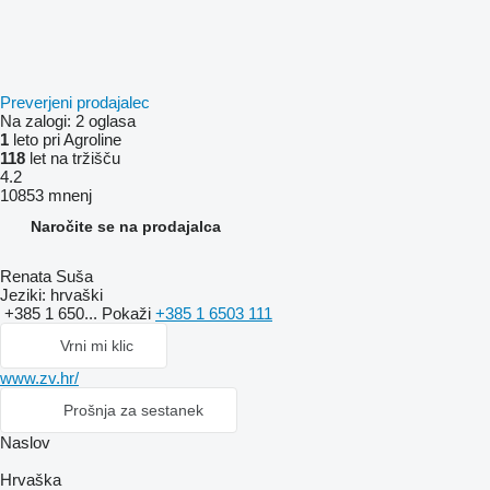
Preverjeni prodajalec
Na zalogi:
2 oglasa
1
leto pri Agroline
118
let na tržišču
4.2
10853 mnenj
Naročite se na prodajalca
Renata Suša
Jeziki:
hrvaški
+385 1 650...
Pokaži
+385 1 6503 111
Vrni mi klic
www.zv.hr/
Prošnja za sestanek
Naslov
Hrvaška