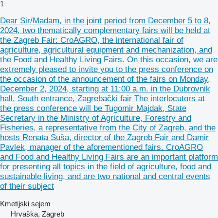
1
Dear Sir/Madam, in the joint period from December 5 to 8,
2024, two thematically complementary fairs will be held at
the Zagreb Fair: CroAGRO, the international fair of
agriculture, agricultural equipment and mechanization, and
the Food and Healthy Living Fairs. On this occasion, we are
extremely pleased to invite you to the press conference on
the occasion of the announcement of the fairs on Monday,
December 2, 2024, starting at 11:00 a.m. in the Dubrovnik
hall, South entrance, Zagrebački fair The interlocutors at
the press conference will be Tugomir Majdak, State
Secretary in the Ministry of Agriculture, Forestry and
Fisheries, a representative from the City of Zagreb, and the
hosts Renata Suša, director of the Zagreb Fair and Damir
Pavlek, manager of the aforementioned fairs. CroAGRO
and Food and Healthy Living Fairs are an important platform
for presenting all topics in the field of agriculture, food and
sustainable living, and are two national and central events
of their subject
Kmetijski sejem
Hrvaška, Zagreb