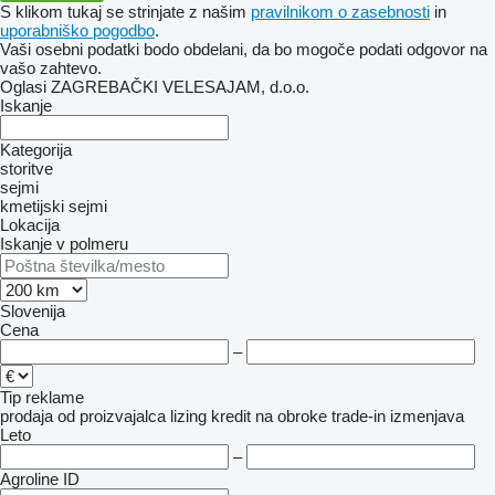
S klikom tukaj se strinjate z našim
pravilnikom o zasebnosti
in
uporabniško pogodbo
.
Vaši osebni podatki bodo obdelani, da bo mogoče podati odgovor na
vašo zahtevo.
Oglasi ZAGREBAČKI VELESAJAM, d.o.o.
Iskanje
Kategorija
storitve
sejmi
kmetijski sejmi
Lokacija
Iskanje v polmeru
Slovenija
Cena
–
Tip reklame
prodaja
od proizvajalca
lizing
kredit
na obroke
trade-in
izmenjava
Leto
–
Agroline ID