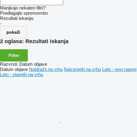
Manjkajo nekateri filtri?
Predlagajte spremembo
Rezultati iskanja:
-
pokaži
2 oglasa:
Rezultati iskanja
Filter
Razvrsti
:
Datum objave
Datum objave
Najdražji na vrhu
Najcenejši na vrhu
Leto - novi naprej
Leto - starejši na vrhu