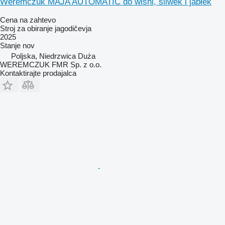
Weremczuk MAJA AUTOMATIC do wiśni, śliwek i jabłek
Cena na zahtevo
Stroj za obiranje jagodičevja
2025
Stanje
nov
Poljska, Niedrzwica Duża
WEREMCZUK FMR Sp. z o.o.
Kontaktirajte prodajalca