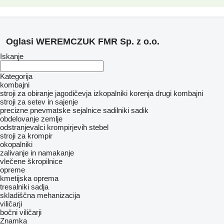
Oglasi WEREMCZUK FMR Sp. z o.o.
Iskanje
Kategorija
kombajni
stroji za obiranje jagodičevja
izkopalniki korenja
drugi kombajni
stroji za setev in sajenje
precizne pnevmatske sejalnice
sadilniki sadik
obdelovanje zemlje
odstranjevalci krompirjevih stebel
stroji za krompir
okopalniki
zalivanje in namakanje
vlečene škropilnice
opreme
kmetijska oprema
tresalniki sadja
skladiščna mehanizacija
viličarji
bočni viličarji
Znamka