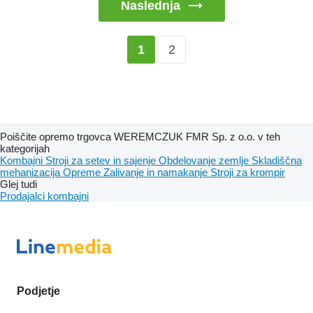
Naslednja
2
1
Poiščite opremo trgovca WEREMCZUK FMR Sp. z o.o. v teh
kategorijah
Kombajni
Stroji za setev in sajenje
Obdelovanje zemlje
Skladiščna
mehanizacija
Opreme
Zalivanje in namakanje
Stroji za krompir
Glej tudi
Prodajalci kombajni
Podjetje