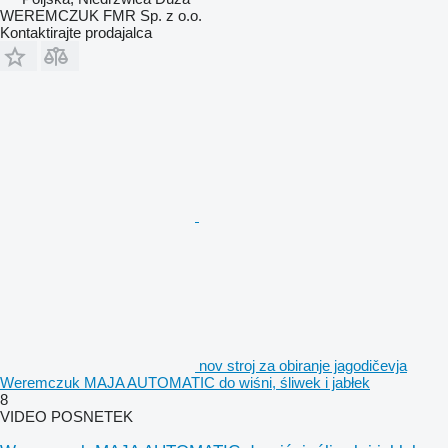
WEREMCZUK FMR Sp. z o.o.
Kontaktirajte prodajalca
nov stroj za obiranje jagodičevja
Weremczuk MAJA AUTOMATIC do wiśni, śliwek i jabłek
8
VIDEO POSNETEK