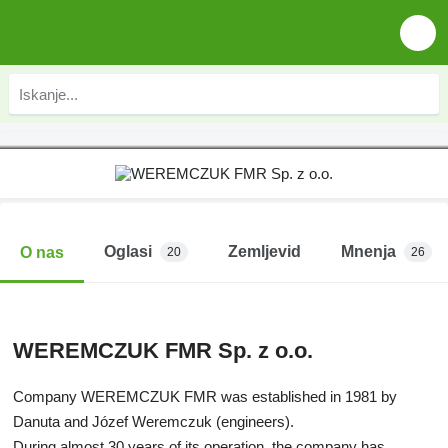
Oglasi
Zemljevid
Mnenja
O nas
20
26
WEREMCZUK FMR Sp. z o.o.
Company WEREMCZUK FMR was established in 1981 by
Danuta and Józef Weremczuk (engineers).
During almost 30 years of its operation, the company has