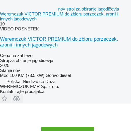
nov stroj za obiranje jagodičevja
Weremczuk VICTOR PREMIUM do zbioru porzeczek, aronii i
innych jagodowych
10
VIDEO POSNETEK
Weremczuk VICTOR PREMIUM do zbioru porzeczek,
aronii i innych jagodowych
Cena na zahtevo
Stroj za obiranje jagodičevja
2025
Stanje
nov
Moč
100 KM (73.5 kW)
Gorivo
diesel
Poljska, Niedrzwica Duża
WEREMCZUK FMR Sp. z o.o.
Kontaktirajte prodajalca