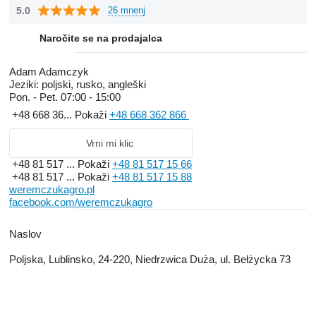
5.0
26 mnenj
Naročite se na prodajalca
Adam Adamczyk
Jeziki:
poljski, rusko, angleški
Pon. - Pet.
07:00 - 15:00
+48 668 36...
Pokaži
+48 668 362 866
Vrni mi klic
+48 81 517 ...
Pokaži
+48 81 517 15 66
+48 81 517 ...
Pokaži
+48 81 517 15 88
weremczukagro.pl
facebook.com/weremczukagro
Naslov
Poljska, Lublinsko, 24-220, Niedrzwica Duża, ul. Bełżycka 73