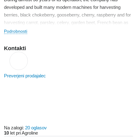
developed and built many modern machines for harvesting
berries, black chokeberry, gooseberry, cherry, raspberry and for
harvesting carrot, parsley, celery, garden beet, French bean as
well as machines for soil cultivation, ridge forming, single-seed
Podrobnosti
sowing of vegetables, grass mowing/shredding of branches in
orchards and on bush plantations.
Kontakti
Preverjeni prodajalec
Na zalogi:
20 oglasov
10
let pri Agroline