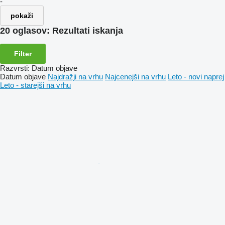
-
pokaži
20 oglasov:
Rezultati iskanja
Filter
Razvrsti
:
Datum objave
Datum objave
Najdražji na vrhu
Najcenejši na vrhu
Leto - novi naprej
Leto - starejši na vrhu