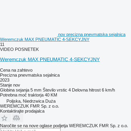
nov precizna pnevmatska sejalnica
Weremczuk MAX PNEUMATIC 4-SEKCYJNY
11
VIDEO POSNETEK
Weremczuk MAX PNEUMATIC 4-SEKCYJNY
Cena na zahtevo
Precizna pnevmatska sejalnica
2023
Stanje
nov
Globina sejanja
5 mm
Število vrstic
4
Delovna hitrost
6 km/h
Potrebna moč traktorja
40 KM
Poljska, Niedrzwica Duża
WEREMCZUK FMR Sp. z o.o.
Kontaktirajte prodajalca
Naročite se na nove oglase podjetja WEREMCZUK FMR Sp. z o.o.