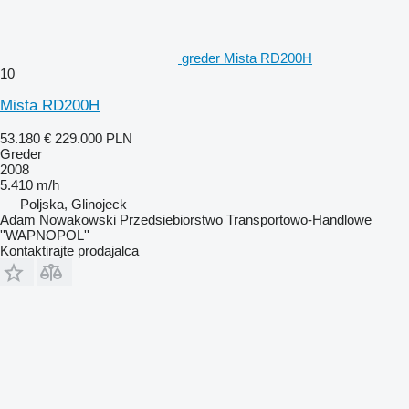
greder Mista RD200H
10
Mista RD200H
53.180 €
229.000 PLN
Greder
2008
5.410 m/h
Poljska, Glinojeck
Adam Nowakowski Przedsiebiorstwo Transportowo-Handlowe
''WAPNOPOL''
Kontaktirajte prodajalca