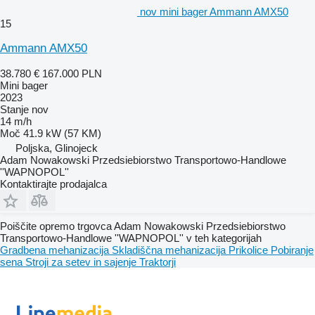
nov mini bager Ammann AMX50
15
Ammann AMX50
38.780 €
167.000 PLN
Mini bager
2023
Stanje
nov
14 m/h
Moč
41.9 kW (57 KM)
Poljska, Glinojeck
Adam Nowakowski Przedsiebiorstwo Transportowo-Handlowe
''WAPNOPOL''
Kontaktirajte prodajalca
Poiščite opremo trgovca Adam Nowakowski Przedsiebiorstwo
Transportowo-Handlowe ''WAPNOPOL'' v teh kategorijah
Gradbena mehanizacija
Skladiščna mehanizacija
Prikolice
Pobiranje
sena
Stroji za setev in sajenje
Traktorji