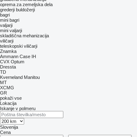
oprema za zemeljska dela
grederji
buldožerji
bagri
mini bagri
valjarji
mini valjarji
skladiščna mehanizacija
viličarji
teleskopski viličarji
Znamka
Ammann
Case IH
CVX
Optum
Dressta
TD
Kverneland
Manitou
MT
XCMG
GR
pokaži vse
Lokacija
Iskanje v polmeru
Slovenija
Cena