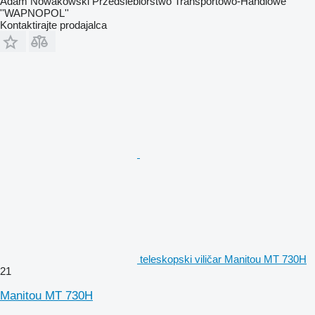
Adam Nowakowski Przedsiebiorstwo Transportowo-Handlowe
''WAPNOPOL''
Kontaktirajte prodajalca
teleskopski viličar Manitou MT 730H
21
Manitou MT 730H