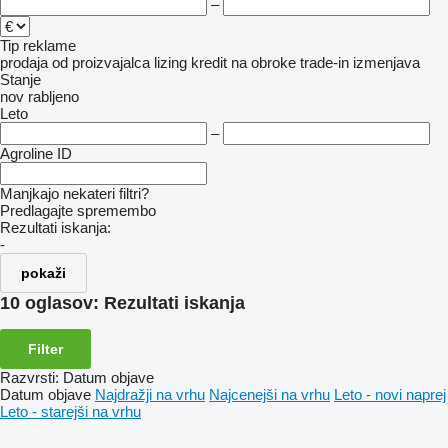
–
Tip reklame
prodaja
od proizvajalca
lizing
kredit
na obroke
trade-in
izmenjava
Stanje
nov
rabljeno
Leto
–
Agroline ID
Manjkajo nekateri filtri?
Predlagajte spremembo
Rezultati iskanja:
-
pokaži
10 oglasov:
Rezultati iskanja
Filter
Razvrsti
:
Datum objave
Datum objave
Najdražji na vrhu
Najcenejši na vrhu
Leto - novi naprej
Leto - starejši na vrhu