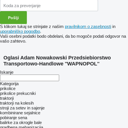
S klikom tukaj se strinjate z našim
pravilnikom o zasebnosti
in
uporabniško pogodbo
.
Vaši osebni podatki bodo obdelani, da bo mogoče podati odgovor na
vašo zahtevo.
Oglasi Adam Nowakowski Przedsiebiorstwo
Transportowo-Handlowe ''WAPNOPOL''
Iskanje
Kategorija
prikolice
prikolice prekucniki
traktorji
traktorji na kolesih
stroji za setev in sajenje
kombinirane sejalnice
pobiranje sena
balirke za okrogle bale
gradbena mehanizacija