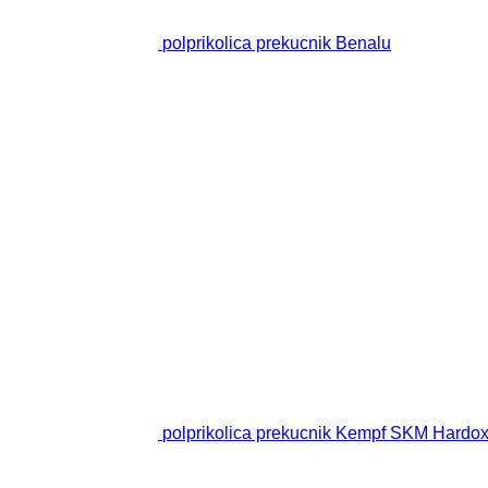
polprikolica prekucnik Benalu
polprikolica prekucnik Kempf SKM Hardox /