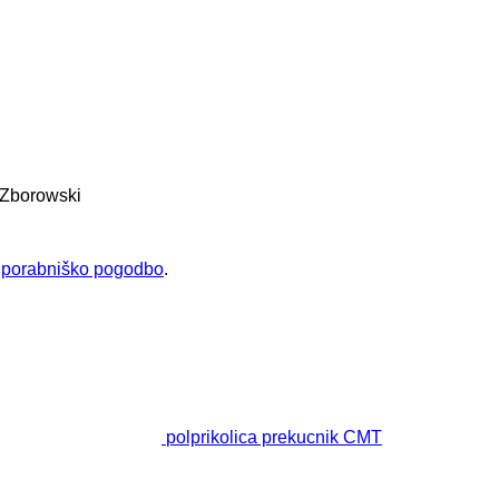
 Zborowski
uporabniško pogodbo
.
polprikolica prekucnik CMT