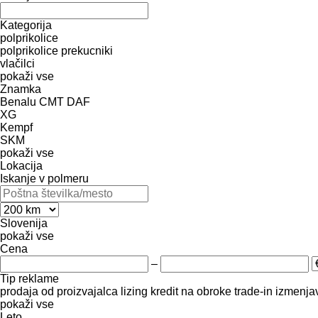
Kategorija
polprikolice
polprikolice prekucniki
vlačilci
pokaži vse
Znamka
Benalu
CMT
DAF
XG
Kempf
SKM
pokaži vse
Lokacija
Iskanje v polmeru
Slovenija
pokaži vse
Cena
–
Tip reklame
prodaja
od proizvajalca
lizing
kredit
na obroke
trade-in
izmenja
pokaži vse
Leto