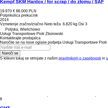
Kempf SKM Hardox / for scrap / do złomu / SAF
19.970 €
86.000 PLN
Polprikolica prekucnik
2014
Vzmetenje
zračno/zračno
Neto teža
6.820 kg
Osi
3
Poljska, Wielichowo
Usługi Transportowe Piotr Zborowski
Kontaktirajte prodajalca
Naročite se na nove oglase podjetja Usługi Transportowe Piotr
Naroči se
S klikom tukaj se strinjate z našim
pravilnikom o zasebnosti
in
8