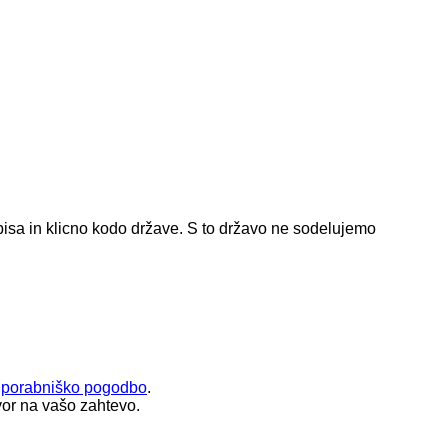
isa in klicno kodo države.
S to državo ne sodelujemo
uporabniško pogodbo
.
or na vašo zahtevo.