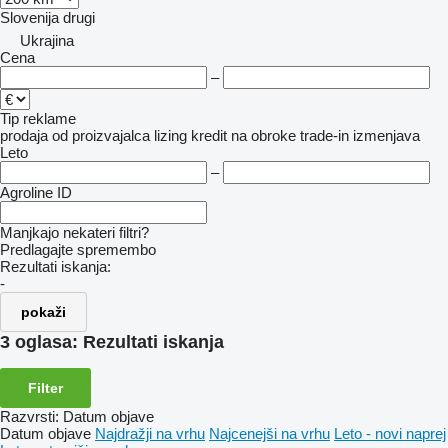
Slovenija
drugi
Ukrajina
Cena
–
Tip reklame
prodaja
od proizvajalca
lizing
kredit
na obroke
trade-in
izmenjava
Leto
–
Agroline ID
Manjkajo nekateri filtri?
Predlagajte spremembo
Rezultati iskanja:
-
pokaži
3 oglasa:
Rezultati iskanja
Filter
Razvrsti
:
Datum objave
Datum objave
Najdražji na vrhu
Najcenejši na vrhu
Leto - novi naprej