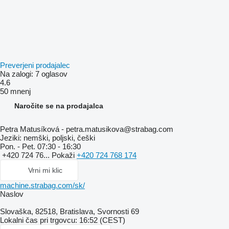
Preverjeni prodajalec
Na zalogi:
7 oglasov
4.6
50 mnenj
Naročite se na prodajalca
Petra Matusíková - petra.matusikova@strabag.com
Jeziki:
nemški, poljski, češki
Pon. - Pet.
07:30 - 16:30
+420 724 76...
Pokaži
+420 724 768 174
Vrni mi klic
machine.strabag.com/sk/
Naslov
Slovaška, 82518, Bratislava, Svornosti 69
Lokalni čas pri trgovcu: 16:52 (CEST)