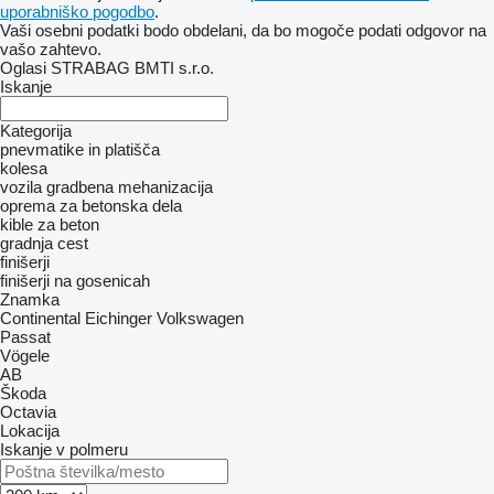
uporabniško pogodbo
.
Vaši osebni podatki bodo obdelani, da bo mogoče podati odgovor na
vašo zahtevo.
Oglasi STRABAG BMTI s.r.o.
Iskanje
Kategorija
pnevmatike in platišča
kolesa
vozila
gradbena mehanizacija
oprema za betonska dela
kible za beton
gradnja cest
finišerji
finišerji na gosenicah
Znamka
Continental
Eichinger
Volkswagen
Passat
Vögele
AB
Škoda
Octavia
Lokacija
Iskanje v polmeru