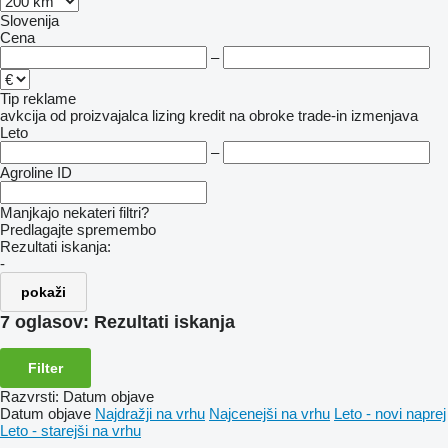
Slovenija
Cena
–
Tip reklame
avkcija
od proizvajalca
lizing
kredit
na obroke
trade-in
izmenjava
Leto
–
Agroline ID
Manjkajo nekateri filtri?
Predlagajte spremembo
Rezultati iskanja:
-
pokaži
7 oglasov:
Rezultati iskanja
Filter
Razvrsti
:
Datum objave
Datum objave
Najdražji na vrhu
Najcenejši na vrhu
Leto - novi naprej
Leto - starejši na vrhu