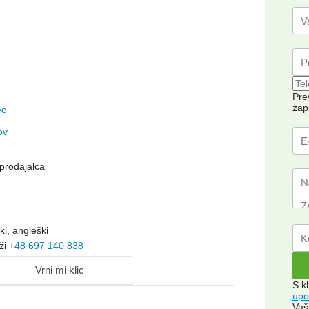
Pre
zap
ec
ov
prodajalca
ki, angleški
ži
+48 697 140 838
Vrni mi klic
S k
upo
Vaš