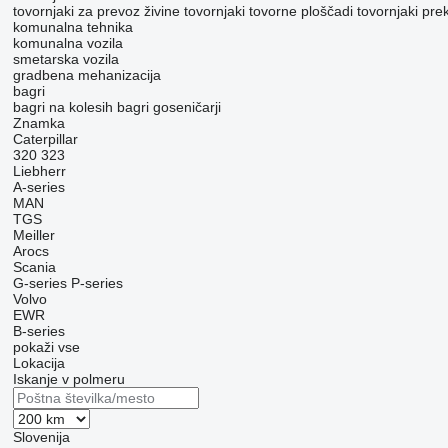
tovornjaki za prevoz živine
tovornjaki tovorne ploščadi
tovornjaki pre
komunalna tehnika
komunalna vozila
smetarska vozila
gradbena mehanizacija
bagri
bagri na kolesih
bagri goseničarji
Znamka
Caterpillar
320
323
Liebherr
A-series
MAN
TGS
Meiller
Arocs
Scania
G-series
P-series
Volvo
EWR
B-series
pokaži vse
Lokacija
Iskanje v polmeru
Slovenija