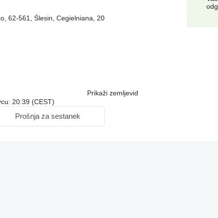
odg
ko, 62-561, Ślesin, Cegielniana, 20
Prikaži zemljevid
ovcu: 20:39 (CEST)
Prošnja za sestanek