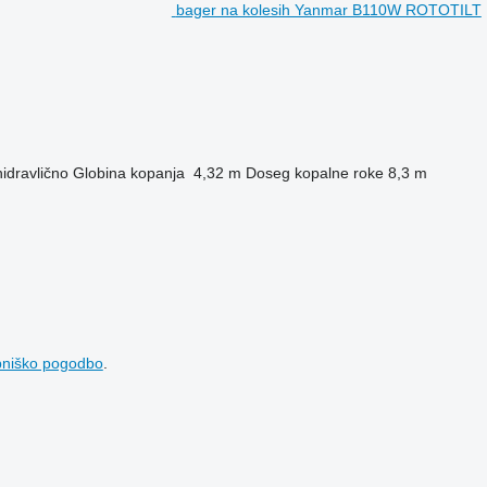
bager na kolesih Yanmar B110W ROTOTILT
hidravlično
Globina kopanja
4,32 m
Doseg kopalne roke
8,3 m
bniško pogodbo
.