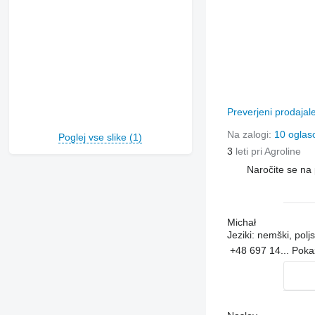
Preverjeni prodajal
Na zalogi:
10 oglas
Poglej vse slike (1)
3
leti pri Agroline
Naročite se na 
Michał
Jeziki:
nemški, poljs
+48 697 14...
Poka