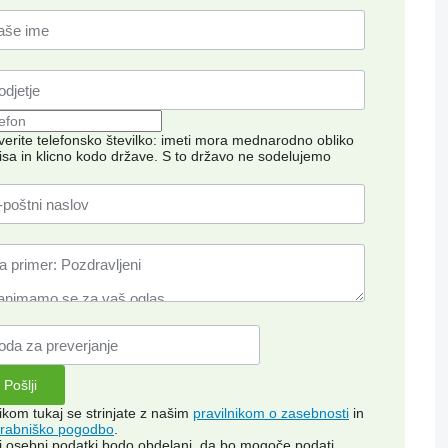
verite telefonsko številko: imeti mora mednarodno obliko
isa in klicno kodo države.
S to državo ne sodelujemo
likom tukaj se strinjate z našim
pravilnikom o zasebnosti
in
rabniško pogodbo
.
i osebni podatki bodo obdelani, da bo mogoče podati