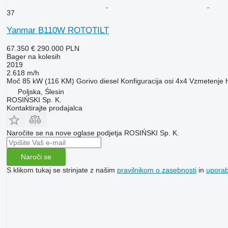
37
Yanmar B110W ROTOTILT
67.350 €
290.000 PLN
Bager na kolesih
2019
2.618 m/h
Moč
85 kW (116 KM)
Gorivo
diesel
Konfiguracija osi
4x4
Vzmetenje
Poljska, Ślesin
ROSIŃSKI Sp. K.
Kontaktirajte prodajalca
Naročite se na nove oglase podjetja ROSIŃSKI Sp. K.
Naroči se
S klikom tukaj se strinjate z našim
pravilnikom o zasebnosti
in
upora