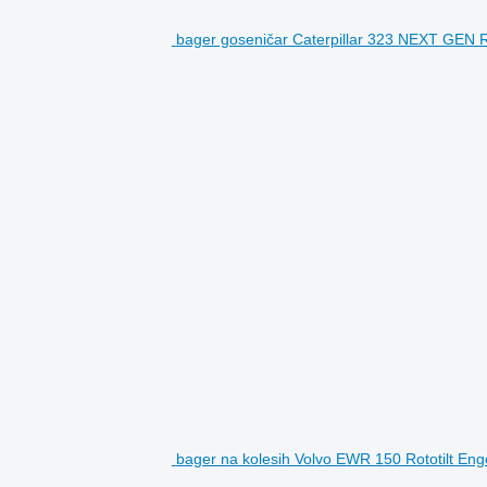
bager goseničar Caterpillar 323 NEXT GE
bager na kolesih Volvo EWR 150 Rototilt E