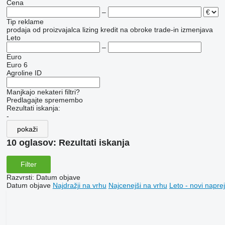
Cena
–
Tip reklame
prodaja
od proizvajalca
lizing
kredit
na obroke
trade-in
izmenjava
Leto
–
Euro
Euro 6
Agroline ID
Manjkajo nekateri filtri?
Predlagajte spremembo
Rezultati iskanja:
-
pokaži
10 oglasov:
Rezultati iskanja
Filter
Razvrsti
:
Datum objave
Datum objave
Najdražji na vrhu
Najcenejši na vrhu
Leto - novi naprej