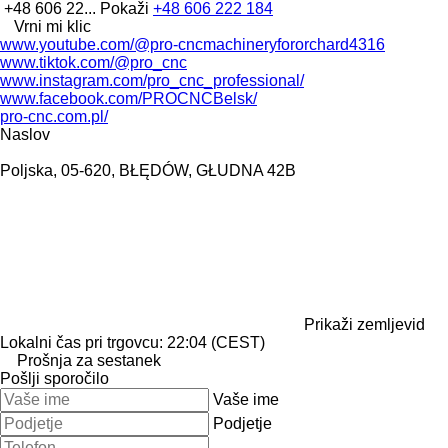
+48 606 22...
Pokaži
+48 606 222 184
Vrni mi klic
www.youtube.com/@pro-cncmachineryfororchard4316
www.tiktok.com/@pro_cnc
www.instagram.com/pro_cnc_professional/
www.facebook.com/PROCNCBelsk/
pro-cnc.com.pl/
Naslov
Poljska, 05-620, BŁĘDÓW, GŁUDNA 42B
Prikaži zemljevid
Lokalni čas pri trgovcu: 22:04 (CEST)
Prošnja za sestanek
Pošlji sporočilo
Vaše ime
Podjetje