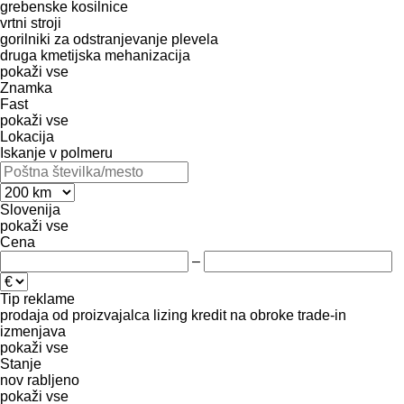
grebenske kosilnice
vrtni stroji
gorilniki za odstranjevanje plevela
druga kmetijska mehanizacija
pokaži vse
Znamka
Fast
pokaži vse
Lokacija
Iskanje v polmeru
Slovenija
pokaži vse
Cena
–
Tip reklame
prodaja
od proizvajalca
lizing
kredit
na obroke
trade-in
izmenjava
pokaži vse
Stanje
nov
rabljeno
pokaži vse