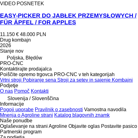
VIDEO POSNETEK
EASY-PICKER DO JABŁEK PRZEMYSŁOWYCH /
FÜR ÄPFEL / FOR APPLES
11.150 €
48.000 PLN
Drug kombajn
2026
Stanje
nov
Poljska, Błędów
PRO-CNC
Kontaktirajte prodajalca
Poiščite opremo trgovca PRO-CNC v teh kategorijah
Vrtni stroji
Pobiranje sena
Stroji za setev in sajenje
Kombajni
Podjetje
O nas
Pomoč
Kontakti
Slovenija / Slovenščina
Informacije
Pogoji uporabe
Pravilnik o zasebnosti
Varnostna navodila
Mnenja o Agroline strani
Katalog blagovnih znamk
Naše ponudbe
Oglaševanje na strani Agroline
Objavite oglas
Postavite pasico
Partnerski program
Za podjetja