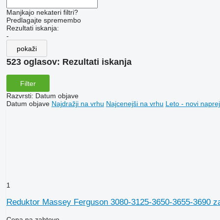
Manjkajo nekateri filtri?
Predlagajte spremembo
Rezultati iskanja:
-
pokaži
523 oglasov:
Rezultati iskanja
Filter
Razvrsti
:
Datum objave
Datum objave
Najdražji na vrhu
Najcenejši na vrhu
Leto - novi naprej
1
Reduktor Massey Ferguson 3080-3125-3650-3655-3690 za 
Cena na zahtevo