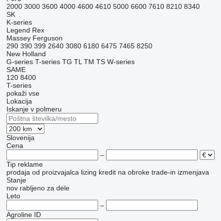
2000
3000
3600
4000
4600
4610
5000
6600
7610
8210
8340
SK
K-series
Legend
Rex
Massey Ferguson
290
390
399
2640
3080
6180
6475
7465
8250
New Holland
G-series
T-series
TG
TL
TM
TS
W-series
SAME
120
8400
T-series
pokaži vse
Lokacija
Iskanje v polmeru
Slovenija
Cena
–
Tip reklame
prodaja
od proizvajalca
lizing
kredit
na obroke
trade-in
izmenjava
Stanje
nov
rabljeno
za dele
Leto
–
Agroline ID