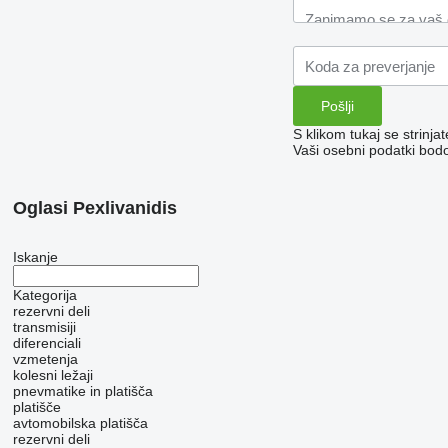
S klikom tukaj se strinja
Vaši osebni podatki bod
Oglasi Pexlivanidis
Iskanje
Kategorija
rezervni deli
transmisiji
diferenciali
vzmetenja
kolesni ležaji
pnevmatike in platišča
platišče
avtomobilska platišča
rezervni deli