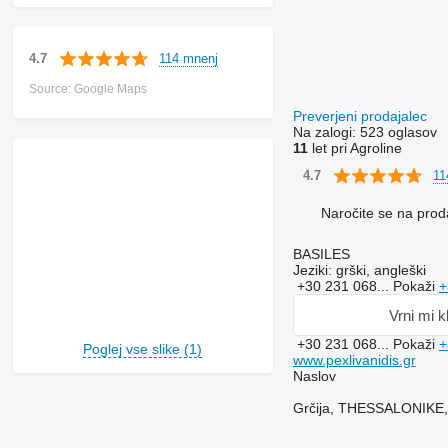
114 mnenj
4.7
Source: Google Maps
Preverjeni prodajalec
Na zalogi:
523 oglasov
11
let pri Agroline
11
4.7
Naročite se na prod
BASILES
Jeziki:
grški, angleški
+30 231 068...
Pokaži
+
Vrni mi k
+30 231 068...
Pokaži
+
Poglej vse slike (1)
www.pexlivanidis.gr
Naslov
Grčija, THESSALONIK