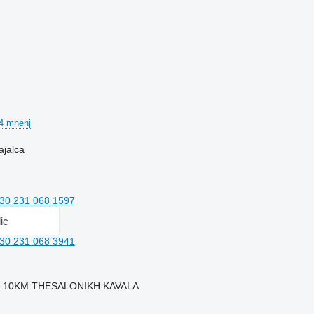
4 mnenj
ajalca
30 231 068 1597
lic
30 231 068 3941
E, 10KM THESALONIKH KAVALA