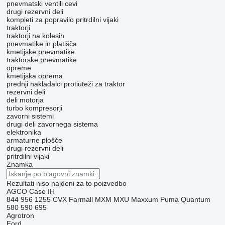
pnevmatski ventili
cevi
drugi rezervni deli
kompleti za popravilo
pritrdilni vijaki
traktorji
traktorji na kolesih
pnevmatike in platišča
kmetijske pnevmatike
traktorske pnevmatike
opreme
kmetijska oprema
prednji nakladalci
protiuteži za traktor
rezervni deli
deli motorja
turbo kompresorji
zavorni sistemi
drugi deli zavornega sistema
elektronika
armaturne plošče
drugi rezervni deli
pritrdilni vijaki
Znamka
Rezultati niso najdeni za to poizvedbo
AGCO
Case IH
844
956
1255
CVX
Farmall
MXM
MXU
Maxxum
Puma
Quantum
580
590
695
Agrotron
Ford