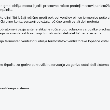
ne gredi
ohišja mostu
jojstiki prestavne ročice
prednji mostovi
pari stožč
enjalnika
lke
oljni filtri
ležaji ročične gredi
pokrovi ventilov
ojnice
jermenice
puše ci
očki
oljno korita
senzorji položaja ročične gredi
ostali deli motorja
obratomeri
vezja
antene
stikalne ročice pod volanom
varovalke
predna
enega momenta
kabli
senzorji hitrosti
ostali deli električnega sistema
rja
termostati
ventilatorji
ohišja termostatov
ventilatorske lopatice
ostali
ne črpalke za gorivo
pokrovčki rezervoarja za gorivo
ostali deli sistema
dravličnega sistema