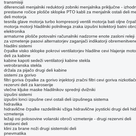
transmisiji
diferenciali
menjalniki
reduktorji
zobniki menjalnika
priključne - izhod
prestavne ročice
plošče sklopke
PTO
kabli za menjalnik
ostali deli m
deli motorja
tesnila glave motorja
turbo kompresorji
ventili motorja
bati
oljne črpa
motorja
motorji
hladilniki polnilnega zraka
izpušni kolektorji
batni obr
elektronika
armaturne plošče
potovalni računalniki
nadzorne enote
zasloni
releji
za vzmetenje
pasovi alternatorjev
zaganjači
indikatorji obremenitv
hladilni sistemi
črpalke
visko sklopke
pokrovi ventilatorjev
hladilne cevi
hlajenje moto
deli za kabine
kabine
kapoti
sedeži
ventilatorji kabine
stekla
vetrobranska stekla
držala za pijačo
drugi deli kabine
sistemi za gorivo
filtri goriva
črpalke za gorivo
injektorji
zračni filtri
cevi goriva
nizkotlač
rezervni deli za karoserije
vlečne kljuke
maske hladilnikov
sprednji dvižniki
izpušni sistemi
izpušni lonci
izpušne cevi
ostali deli izpušnega sistema
hidravlika
hidravlične črpalke
razdelilniki vžiga
hidravlične joysticki
drugi deli hi
vzmetenja
ležaji
osi
polosovine
volanski obroči
vzmetenje - drugi rezervni deli
sestavni deli
klini za brane
noži
drugi sistemski deli
pnevmatika