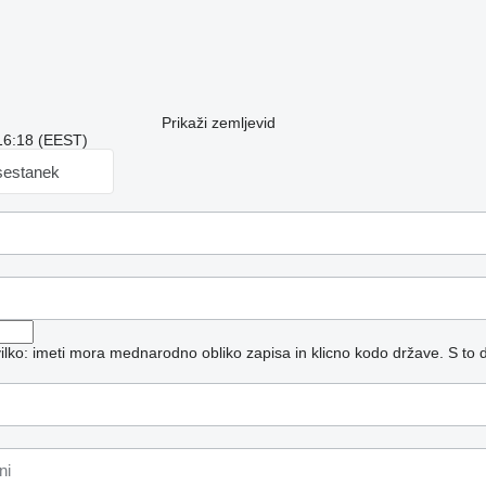
Prikaži zemljevid
 16:18 (EEST)
sestanek
vilko: imeti mora mednarodno obliko zapisa in klicno kodo države.
S to 