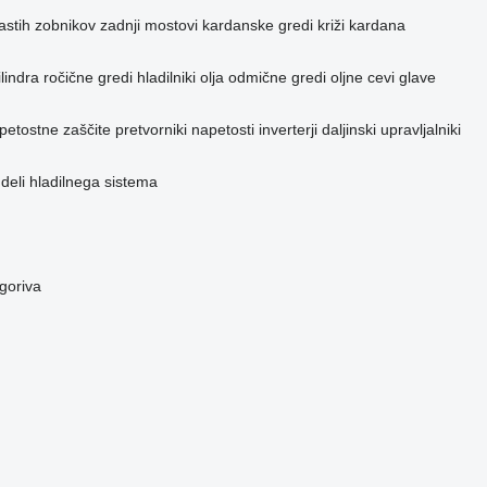
astih zobnikov
zadnji mostovi
kardanske gredi
križi kardana
lindra
ročične gredi
hladilniki olja
odmične gredi
oljne cevi
glave
petostne zaščite
pretvorniki napetosti inverterji
daljinski upravljalniki
 deli hladilnega sistema
 goriva