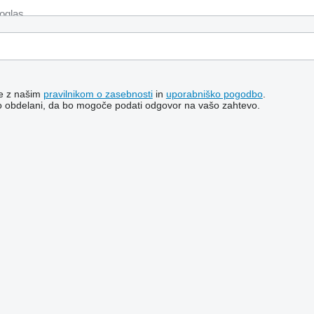
te z našim
pravilnikom o zasebnosti
in
uporabniško pogodbo
.
o obdelani, da bo mogoče podati odgovor na vašo zahtevo.