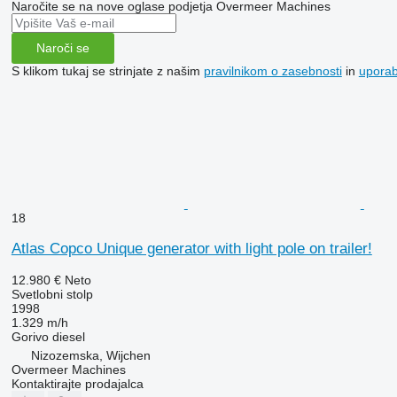
Naročite se na nove oglase podjetja Overmeer Machines
Naroči se
S klikom tukaj se strinjate z našim
pravilnikom o zasebnosti
in
upora
18
Atlas Copco Unique generator with light pole on trailer!
12.980 €
Neto
Svetlobni stolp
1998
1.329 m/h
Gorivo
diesel
Nizozemska, Wijchen
Overmeer Machines
Kontaktirajte prodajalca