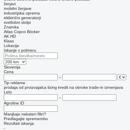
žerjavi
mobilni žerjave
industrijska oprema
eléktrični generatorji
svetlobni stolpi
Znamka
Atlas Copco
Böcker
AK
HD
Klaas
Lokacija
Iskanje v polmeru
Slovenija
Cena
–
Tip reklame
prodaja
od proizvajalca
lizing
kredit
na obroke
trade-in
izmenjava
Leto
–
Agroline ID
Manjkajo nekateri filtri?
Predlagajte spremembo
Rezultati iskanja:
-