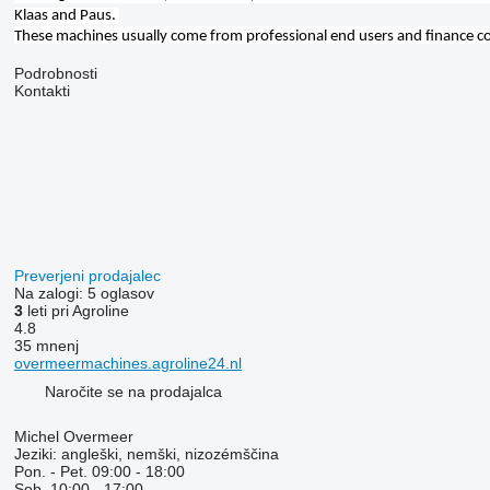
Klaas and Paus.
These machines usually come from professional end users and finance c
Podrobnosti
Kontakti
Preverjeni prodajalec
Na zalogi:
5 oglasov
3
leti pri Agroline
4.8
35 mnenj
overmeermachines.agroline24.nl
Naročite se na prodajalca
Michel Overmeer
Jeziki:
angleški, nemški, nizozémščina
Pon. - Pet.
09:00 - 18:00
Sob.
10:00 - 17:00