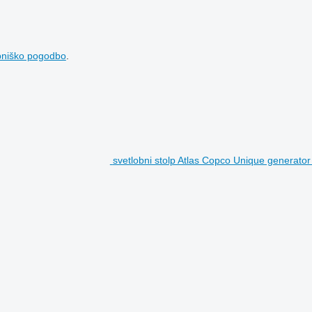
bniško pogodbo
.
svetlobni stolp Atlas Copco Unique generator wi