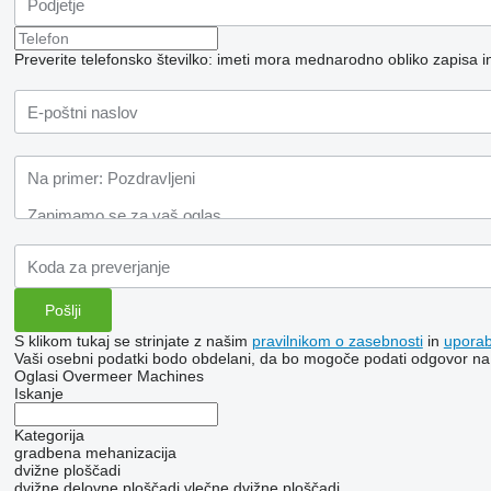
Preverite telefonsko številko: imeti mora mednarodno obliko zapisa i
S klikom tukaj se strinjate z našim
pravilnikom o zasebnosti
in
upora
Vaši osebni podatki bodo obdelani, da bo mogoče podati odgovor na
Oglasi Overmeer Machines
Iskanje
Kategorija
gradbena mehanizacija
dvižne ploščadi
dvižne delovne ploščadi
vlečne dvižne ploščadi