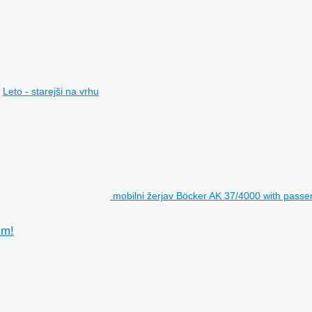
Leto - starejši na vrhu
mobilni žerjav Böcker AK 37/4000 with passe
km!