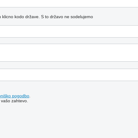
n klicno kodo države.
S to državo ne sodelujemo
bniško pogodbo
.
 vašo zahtevo.