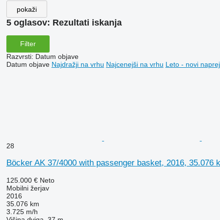
pokaži
5 oglasov:
Rezultati iskanja
Filter
Razvrsti
:
Datum objave
Datum objave
Najdražji na vrhu
Najcenejši na vrhu
Leto - novi naprej
28
Böcker AK 37/4000 with passenger basket, 2016, 35.076 
125.000 €
Neto
Mobilni žerjav
2016
35.076 km
3.725 m/h
Višina dviga
37 m