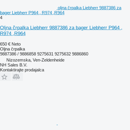
oljna črpalka Liebherr 9887386 za
bager Liebherr P964 , R974 ,R964
4
Oljna črpalka Liebherr 9887386 za bager Liebherr P964 ,
R974 ,R964
650 €
Neto
Oljna črpalka
9887386 / 9886858 9275631 9275632 9886860
Nizozemska, Ven-Zeldenheide
NH Sales B.V.
Kontaktirajte prodajalca