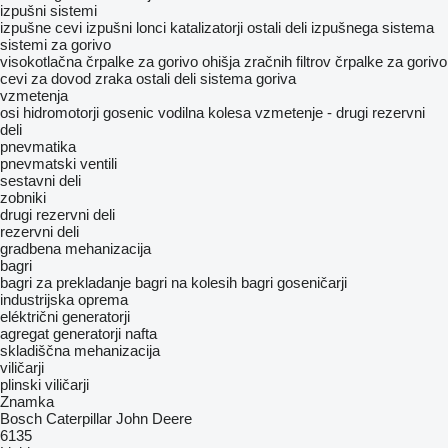
izpušni sistemi
izpušne cevi
izpušni lonci
katalizatorji
ostali deli izpušnega sistema
sistemi za gorivo
visokotlačna črpalke za gorivo
ohišja zračnih filtrov
črpalke za gorivo
cevi za dovod zraka
ostali deli sistema goriva
vzmetenja
osi
hidromotorji gosenic
vodilna kolesa
vzmetenje - drugi rezervni
deli
pnevmatika
pnevmatski ventili
sestavni deli
zobniki
drugi rezervni deli
rezervni deli
gradbena mehanizacija
bagri
bagri za prekladanje
bagri na kolesih
bagri goseničarji
industrijska oprema
eléktrični generatorji
agregat generatorji nafta
skladiščna mehanizacija
viličarji
plinski viličarji
Znamka
Bosch
Caterpillar
John Deere
6135