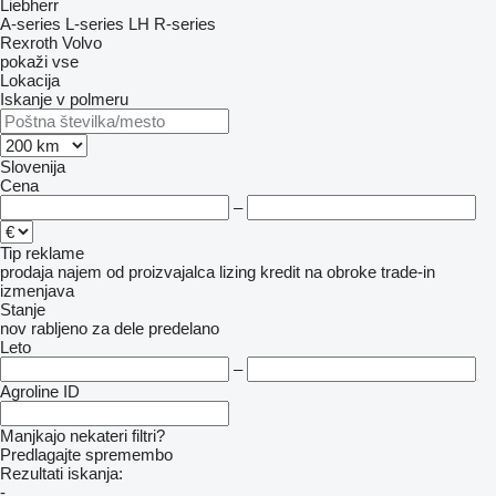
Liebherr
A-series
L-series
LH
R-series
Rexroth
Volvo
pokaži vse
Lokacija
Iskanje v polmeru
Slovenija
Cena
–
Tip reklame
prodaja
najem
od proizvajalca
lizing
kredit
na obroke
trade-in
izmenjava
Stanje
nov
rabljeno
za dele
predelano
Leto
–
Agroline ID
Manjkajo nekateri filtri?
Predlagajte spremembo
Rezultati iskanja:
-