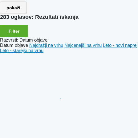
pokaži
283 oglasov:
Rezultati iskanja
Filter
Razvrsti
:
Datum objave
Datum objave
Najdražji na vrhu
Najcenejši na vrhu
Leto - novi naprej
Leto - starejši na vrhu