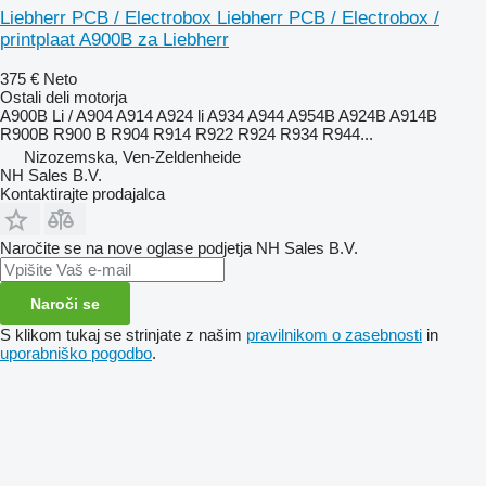
Liebherr PCB / Electrobox Liebherr PCB / Electrobox /
printplaat A900B za Liebherr
375 €
Neto
Ostali deli motorja
A900B Li / A904 A914 A924 li A934 A944 A954B A924B A914B
R900B R900 B R904 R914 R922 R924 R934 R944...
Nizozemska, Ven-Zeldenheide
NH Sales B.V.
Kontaktirajte prodajalca
Naročite se na nove oglase podjetja NH Sales B.V.
Naroči se
S klikom tukaj se strinjate z našim
pravilnikom o zasebnosti
in
uporabniško pogodbo
.