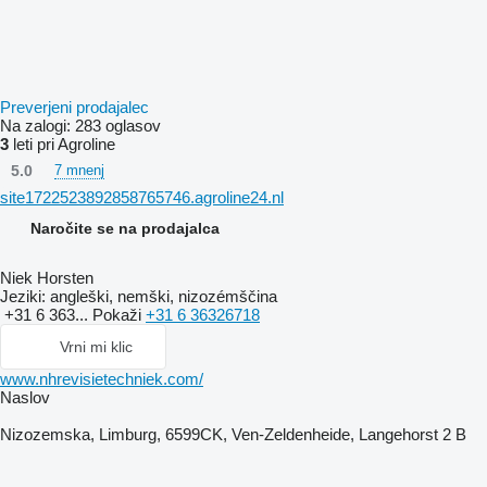
Preverjeni prodajalec
Na zalogi:
283 oglasov
3
leti pri Agroline
5.0
7 mnenj
site1722523892858765746.agroline24.nl
Naročite se na prodajalca
Niek Horsten
Jeziki:
angleški, nemški, nizozémščina
+31 6 363...
Pokaži
+31 6 36326718
Vrni mi klic
www.nhrevisietechniek.com/
Naslov
Nizozemska, Limburg, 6599CK, Ven-Zeldenheide, Langehorst 2 B