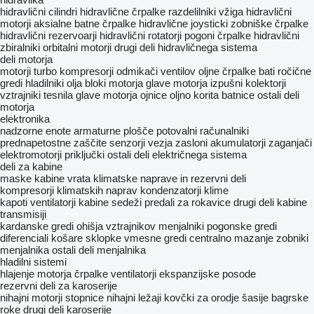
hidravlični cilindri
hidravlične črpalke
razdelilniki vžiga
hidravlični
motorji
aksialne batne črpalke
hidravlične joysticki
zobniške črpalke
hidravlični rezervoarji
hidravlični rotatorji
pogoni črpalke
hidravlični
zbiralniki
orbitalni motorji
drugi deli hidravličnega sistema
deli motorja
motorji
turbo kompresorji
odmikači ventilov
oljne črpalke
bati
ročične
gredi
hladilniki olja
bloki motorja
glave motorja
izpušni kolektorji
vztrajniki
tesnila glave motorja
ojnice
oljno korita
batnice
ostali deli
motorja
elektronika
nadzorne enote
armaturne plošče
potovalni računalniki
prednapetostne zaščite
senzorji
vezja
zasloni
akumulatorji
zaganjači
elektromotorji
priključki
ostali deli električnega sistema
deli za kabine
maske
kabine
vrata
klimatske naprave in rezervni deli
kompresorji klimatskih naprav
kondenzatorji klime
kapoti
ventilatorji kabine
sedeži
predali za rokavice
drugi deli kabine
transmisiji
kardanske gredi
ohišja vztrajnikov
menjalniki
pogonske gredi
diferenciali
košare sklopke
vmesne gredi
centralno mazanje
zobniki
menjalnika
ostali deli menjalnika
hladilni sistemi
hlajenje motorja
črpalke
ventilatorji
ekspanzijske posode
rezervni deli za karoserije
nihajni motorji
stopnice
nihajni ležaji
kovčki za orodje
šasije
bagrske
roke
drugi deli karoserije