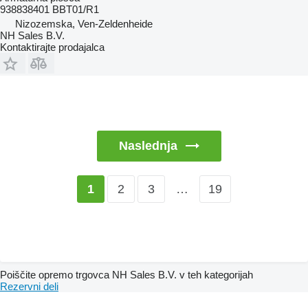
938838401 BBT01/R1
Nizozemska, Ven-Zeldenheide
NH Sales B.V.
Kontaktirajte prodajalca
Naslednja
2
3
…
19
1
Poiščite opremo trgovca NH Sales B.V. v teh kategorijah
Rezervni deli