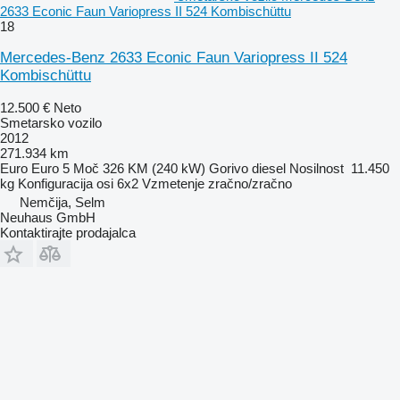
2633 Econic Faun Variopress II 524 Kombischüttu
18
Mercedes-Benz 2633 Econic Faun Variopress II 524
Kombischüttu
12.500 €
Neto
Smetarsko vozilo
2012
271.934 km
Euro
Euro 5
Moč
326 KM (240 kW)
Gorivo
diesel
Nosilnost
11.450
kg
Konfiguracija osi
6x2
Vzmetenje
zračno/zračno
Nemčija, Selm
Neuhaus GmbH
Kontaktirajte prodajalca