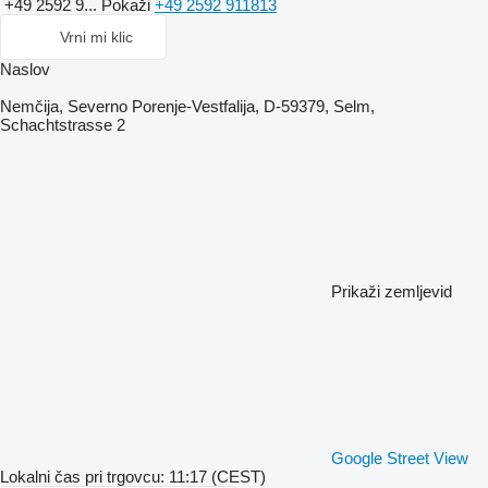
+49 2592 9...
Pokaži
+49 2592 911813
Vrni mi klic
Naslov
Nemčija, Severno Porenje-Vestfalija, D-59379, Selm,
Schachtstrasse 2
Prikaži zemljevid
Google Street View
Lokalni čas pri trgovcu: 11:17 (CEST)