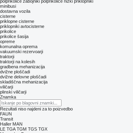
polprikolice zabojniki
polprikolice nizki priklopniki
minibusi
dostavna vozila
cisterne
priklopne cisterne
priklopniki avtocisterne
prikolice
prikolice šasija
opreme
komunalna oprema
vakuumski rezervoarji
traktorji
traktorji na kolesih
gradbena mehanizacija
dvižne ploščadi
dvižne delovne ploščadi
skladiščna mehanizacija
viličarji
plinski viličarji
Znamka
Rezultati niso najdeni za to poizvedbo
FAUN
Transit
Haller
MAN
LE
TGA
TGM
TGS
TGX