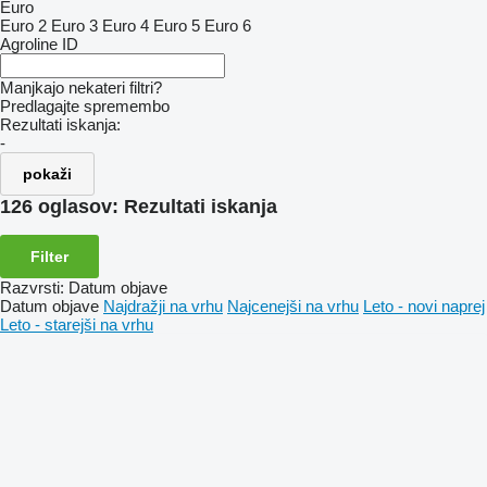
Euro
Euro 2
Euro 3
Euro 4
Euro 5
Euro 6
Agroline ID
Manjkajo nekateri filtri?
Predlagajte spremembo
Rezultati iskanja:
-
pokaži
126 oglasov:
Rezultati iskanja
Filter
Razvrsti
:
Datum objave
Datum objave
Najdražji na vrhu
Najcenejši na vrhu
Leto - novi naprej
Leto - starejši na vrhu