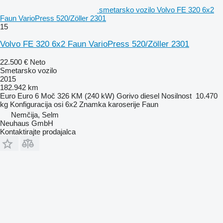
smetarsko vozilo Volvo FE 320 6x2
Faun VarioPress 520/Zöller 2301
15
Volvo FE 320 6x2 Faun VarioPress 520/Zöller 2301
22.500 €
Neto
Smetarsko vozilo
2015
182.942 km
Euro
Euro 6
Moč
326 KM (240 kW)
Gorivo
diesel
Nosilnost
10.470
kg
Konfiguracija osi
6x2
Znamka karoserije
Faun
Nemčija, Selm
Neuhaus GmbH
Kontaktirajte prodajalca