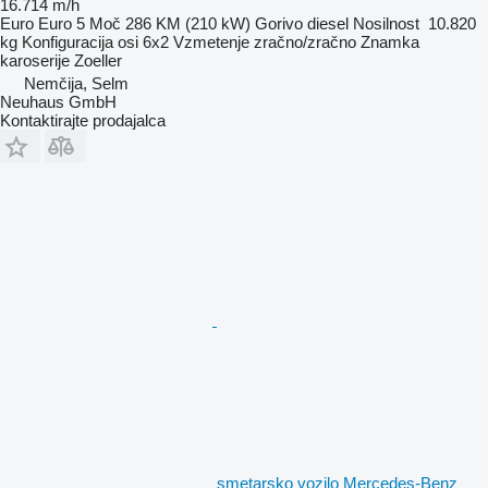
16.714 m/h
Euro
Euro 5
Moč
286 KM (210 kW)
Gorivo
diesel
Nosilnost
10.820
kg
Konfiguracija osi
6x2
Vzmetenje
zračno/zračno
Znamka
karoserije
Zoeller
Nemčija, Selm
Neuhaus GmbH
Kontaktirajte prodajalca
smetarsko vozilo Mercedes-Benz