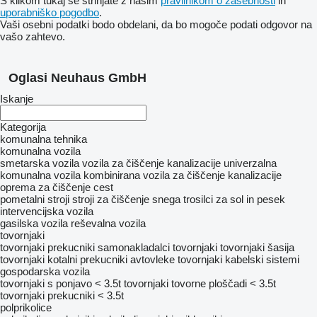
S klikom tukaj se strinjate z našim
pravilnikom o zasebnosti
in
uporabniško pogodbo
.
Vaši osebni podatki bodo obdelani, da bo mogoče podati odgovor na
vašo zahtevo.
Oglasi Neuhaus GmbH
Iskanje
Kategorija
komunalna tehnika
komunalna vozila
smetarska vozila
vozila za čiščenje kanalizacije
univerzalna
komunalna vozila
kombinirana vozila za čiščenje kanalizacije
oprema za čiščenje cest
pometalni stroji
stroji za čiščenje snega
trosilci za sol in pesek
intervencijska vozila
gasilska vozila
reševalna vozila
tovornjaki
tovornjaki prekucniki
samonakladalci tovornjaki
tovornjaki šasija
tovornjaki kotalni prekucniki
avtovleke
tovornjaki kabelski sistemi
gospodarska vozila
tovornjaki s ponjavo < 3.5t
tovornjaki tovorne ploščadi < 3.5t
tovornjaki prekucniki < 3.5t
polprikolice