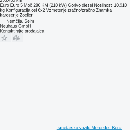
295.459 km
Euro
Euro 5
Moč
286 KM (210 kW)
Gorivo
diesel
Nosilnost
10.910
kg
Konfiguracija osi
6x2
Vzmetenje
zračno/zračno
Znamka
karoserije
Zoeller
Nemčija, Selm
Neuhaus GmbH
Kontaktirajte prodajalca
smetarsko vozilo Mercedes-Benz