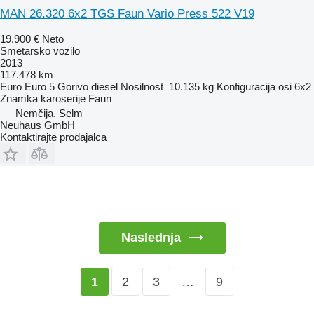
MAN 26.320 6x2 TGS Faun Vario Press 522 V19
19.900 €
Neto
Smetarsko vozilo
2013
117.478 km
Euro
Euro 5
Gorivo
diesel
Nosilnost
10.135 kg
Konfiguracija osi
6x2
Znamka karoserije
Faun
Nemčija, Selm
Neuhaus GmbH
Kontaktirajte prodajalca
Naslednja
2
3
…
9
1