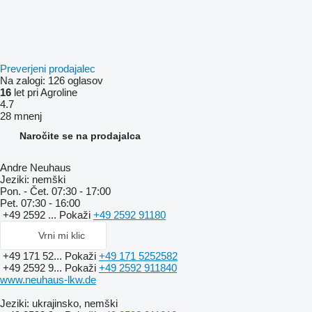
Preverjeni prodajalec
Na zalogi:
126 oglasov
16
let pri Agroline
4.7
28 mnenj
Naročite se na prodajalca
Andre Neuhaus
Jeziki:
nemški
Pon. - Čet.
07:30 - 17:00
Pet.
07:30 - 16:00
+49 2592 ...
Pokaži
+49 2592 91180
Vrni mi klic
+49 171 52...
Pokaži
+49 171 5252582
+49 2592 9...
Pokaži
+49 2592 911840
www.neuhaus-lkw.de
Jeziki:
ukrajinsko, nemški