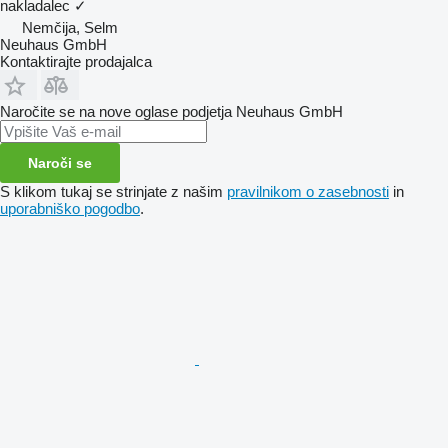
nakladalec
✓
Nemčija, Selm
Neuhaus GmbH
Kontaktirajte prodajalca
Naročite se na nove oglase podjetja Neuhaus GmbH
Naroči se
S klikom tukaj se strinjate z našim
pravilnikom o zasebnosti
in
uporabniško pogodbo
.