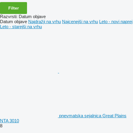
Filter
Razvrsti
:
Datum objave
Datum objave
Najdražji na vrhu
Najcenejši na vrhu
Leto - novi naprej
Leto - starejši na vrhu
pnevmatska sejalnica Great Plains
NTA 3010
8