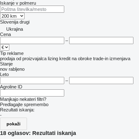
Iskanje v polmeru
Slovenija
drugi
Ukrajina
Cena
–
Tip reklame
prodaja
od proizvajalca
lizing
kredit
na obroke
trade-in
izmenjava
Stanje
nov
rabljeno
Leto
–
Agroline ID
Manjkajo nekateri filtri?
Predlagajte spremembo
Rezultati iskanja:
-
pokaži
18 oglasov:
Rezultati iskanja