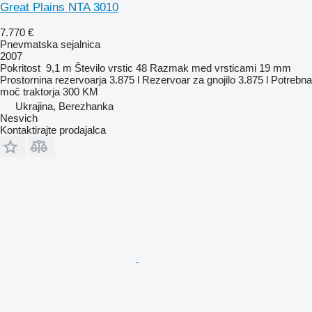
Great Plains NTA 3010
7.770 €
Pnevmatska sejalnica
2007
Pokritost
9,1 m
Število vrstic
48
Razmak med vrsticami
19 mm
Prostornina rezervoarja
3.875 l
Rezervoar za gnojilo
3.875 l
Potrebna
moč traktorja
300 KM
Ukrajina, Berezhanka
Nesvich
Kontaktirajte prodajalca