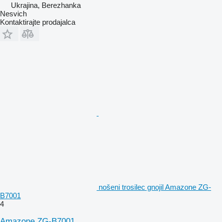
Ukrajina, Berezhanka
Nesvich
Kontaktirajte prodajalca
nošeni trosilec gnojil Amazone ZG-
B7001
4
Amazone ZG-B7001