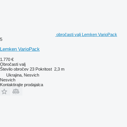
obročasti valj Lemken VarioPack
5
Lemken VarioPack
1.770 €
Obročasti valj
Število obročev
23
Pokritost
2,3 m
Ukrajina, Nesvich
Nesvich
Kontaktirajte prodajalca