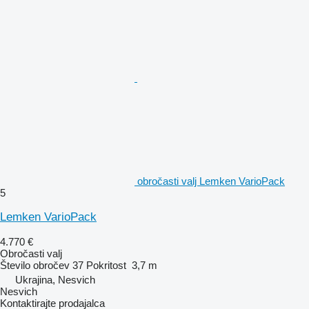
obročasti valj Lemken VarioPack
5
Lemken VarioPack
4.770 €
Obročasti valj
Število obročev
37
Pokritost
3,7 m
Ukrajina, Nesvich
Nesvich
Kontaktirajte prodajalca