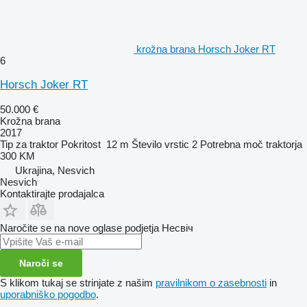
krožna brana Horsch Joker RT
6
Horsch Joker RT
50.000 €
Krožna brana
2017
Tip
za traktor
Pokritost
12 m
Število vrstic
2
Potrebna moč traktorja
300 KM
Ukrajina, Nesvich
Nesvich
Kontaktirajte prodajalca
Naročite se na nove oglase podjetja Несвіч
Naroči se
S klikom tukaj se strinjate z našim
pravilnikom o zasebnosti
in
uporabniško pogodbo
.