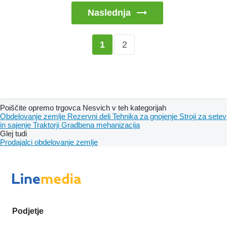
Naslednja
2
1
Poiščite opremo trgovca Nesvich v teh kategorijah
Obdelovanje zemlje
Rezervni deli
Tehnika za gnojenje
Stroji za setev
in sajenje
Traktorji
Gradbena mehanizacija
Glej tudi
Prodajalci obdelovanje zemlje
Podjetje