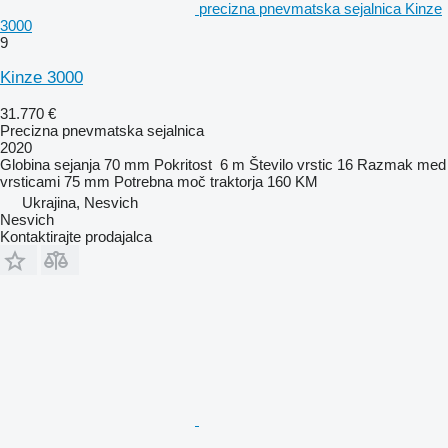
precizna pnevmatska sejalnica Kinze
3000
9
Kinze 3000
31.770 €
Precizna pnevmatska sejalnica
2020
Globina sejanja
70 mm
Pokritost
6 m
Število vrstic
16
Razmak med
vrsticami
75 mm
Potrebna moč traktorja
160 KM
Ukrajina, Nesvich
Nesvich
Kontaktirajte prodajalca