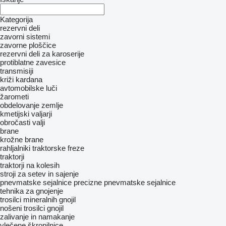
Kategorija
rezervni deli
zavorni sistemi
zavorne ploščice
rezervni deli za karoserije
protiblatne zavesice
transmisiji
križi kardana
avtomobilske luči
žarometi
obdelovanje zemlje
kmetijski valjarji
obročasti valji
brane
krožne brane
rahljalniki
traktorske freze
traktorji
traktorji na kolesih
stroji za setev in sajenje
pnevmatske sejalnice
precizne pnevmatske sejalnice
tehnika za gnojenje
trosilci mineralnih gnojil
nošeni trosilci gnojil
zalivanje in namakanje
vlečene škropilnice