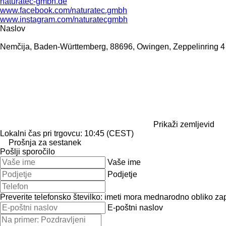
naturatec-gmbh.de
www.facebook.com/naturatec.gmbh
www.instagram.com/naturatecgmbh
Naslov
Nemčija, Baden-Württemberg, 88696, Owingen, Zeppelinring 4
Prikaži zemljevid
Lokalni čas pri trgovcu: 10:45 (CEST)
Prošnja za sestanek
Pošlji sporočilo
Vaše ime
Podjetje
Preverite telefonsko številko: imeti mora mednarodno obliko zap
E-poštni naslov