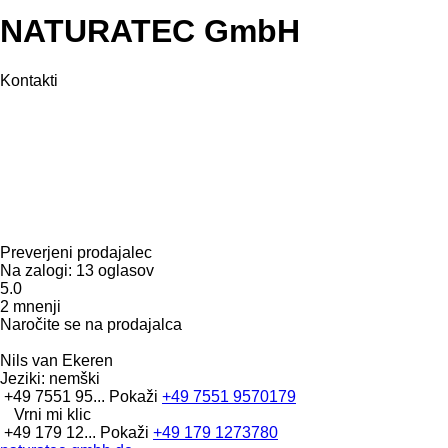
NATURATEC GmbH
Kontakti
Preverjeni prodajalec
Na zalogi:
13 oglasov
5.0
2 mnenji
Naročite se na prodajalca
Nils van Ekeren
Jeziki:
nemški
+49 7551 95...
Pokaži
+49 7551 9570179
Vrni mi klic
+49 179 12...
Pokaži
+49 179 1273780