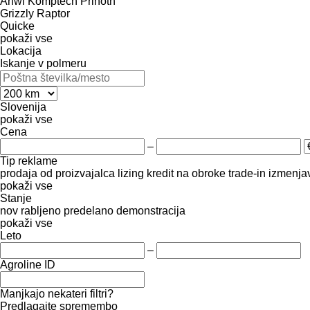
Ahwi
Komptech
Prinoth
Grizzly
Raptor
Quicke
pokaži vse
Lokacija
Iskanje v polmeru
Slovenija
pokaži vse
Cena
–
Tip reklame
prodaja
od proizvajalca
lizing
kredit
na obroke
trade-in
izmenja
pokaži vse
Stanje
nov
rabljeno
predelano
demonstracija
pokaži vse
Leto
–
Agroline ID
Manjkajo nekateri filtri?
Predlagajte spremembo