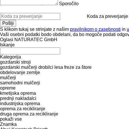
Sporočilo
Koda za preverjanje
S klikom tukaj se strinjate z našim
pravilnikom o zasebnosti
in
Vaši osebni podatki bodo obdelani, da bo mogoče podati odgov
Oglasi NATURATEC GmbH
Iskanje
Kategorija
gozdarski stroji
gozdarski mulčerji
drobilci lesa
freze za štore
obdelovanje zemlje
mulčerji
samohodni mulčerji
opreme
kmetijska oprema
prednji nakladalci
industrijska oprema
oprema za recikliranje
druga oprema za recikliranje
pokaži vse
Znamka