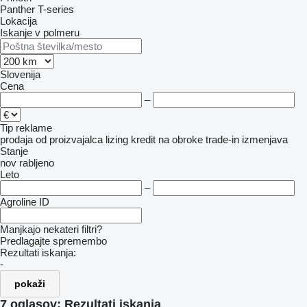
Panther
T-series
Lokacija
Iskanje v polmeru
Slovenija
Cena
–
Tip reklame
prodaja
od proizvajalca
lizing
kredit
na obroke
trade-in
izmenjava
Stanje
nov
rabljeno
Leto
–
Agroline ID
Manjkajo nekateri filtri?
Predlagajte spremembo
Rezultati iskanja:
-
pokaži
7 oglasov:
Rezultati iskanja