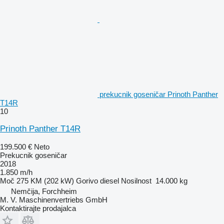
prekucnik goseničar Prinoth Panther
T14R
10
Prinoth Panther T14R
199.500 €
Neto
Prekucnik goseničar
2018
1.850 m/h
Moč
275 KM (202 kW)
Gorivo
diesel
Nosilnost
14.000 kg
Nemčija, Forchheim
M. V. Maschinenvertriebs GmbH
Kontaktirajte prodajalca