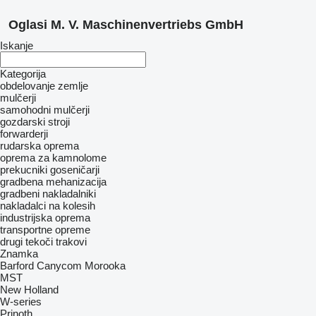
Oglasi M. V. Maschinenvertriebs GmbH
Iskanje
Kategorija
obdelovanje zemlje
mulčerji
samohodni mulčerji
gozdarski stroji
forwarderji
rudarska oprema
oprema za kamnolome
prekucniki goseničarji
gradbena mehanizacija
gradbeni nakladalniki
nakladalci na kolesih
industrijska oprema
transportne opreme
drugi tekoči trakovi
Znamka
Barford
Canycom
Morooka
MST
New Holland
W-series
Prinoth