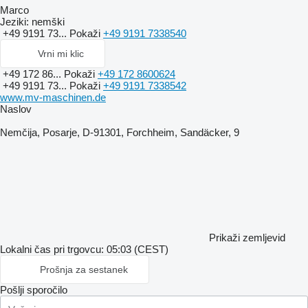
Marco
Jeziki:
nemški
+49 9191 73...
Pokaži
+49 9191 7338540
Vrni mi klic
+49 172 86...
Pokaži
+49 172 8600624
+49 9191 73...
Pokaži
+49 9191 7338542
www.mv-maschinen.de
Naslov
Nemčija, Posarje, D-91301, Forchheim, Sandäcker, 9
Prikaži zemljevid
Lokalni čas pri trgovcu: 05:03 (CEST)
Prošnja za sestanek
Pošlji sporočilo