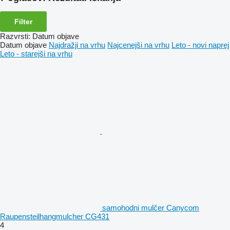
Filter
Razvrsti
:
Datum objave
Datum objave
Najdražji na vrhu
Najcenejši na vrhu
Leto - novi naprej
Leto - starejši na vrhu
samohodni mulčer Canycom
Raupensteilhangmulcher CG431
4