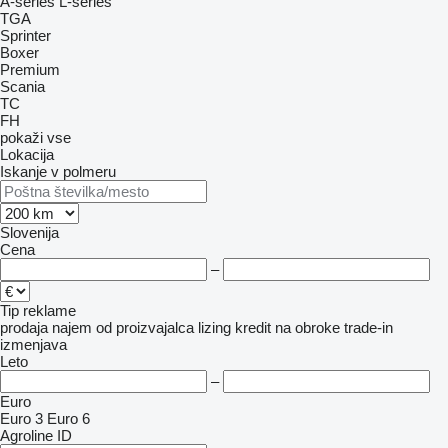
A-series
L-series
TGA
Sprinter
Boxer
Premium
Scania
TC
FH
pokaži vse
Lokacija
Iskanje v polmeru
Slovenija
Cena
–
Tip reklame
prodaja
najem
od proizvajalca
lizing
kredit
na obroke
trade-in
izmenjava
Leto
–
Euro
Euro 3
Euro 6
Agroline ID