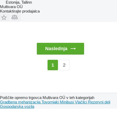
Estonija, Tallinn
Multivara OÜ
Kontaktirajte prodajalca
Naslednja
2
1
Poiščite opremo trgovca Multivara OÜ v teh kategorijah
Gradbena mehanizacija
Tovornjaki
Minibusi
Vlačilci
Rezervni deli
Gospodarska vozila