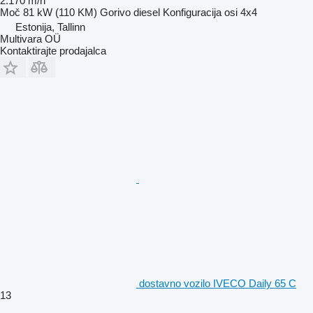
2.170 m/h
Moč
81 kW (110 KM)
Gorivo
diesel
Konfiguracija osi
4x4
Estonija, Tallinn
Multivara OÜ
Kontaktirajte prodajalca
dostavno vozilo IVECO Daily 65 C
13