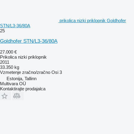
prikolica nizki priklopnik Goldhofer
STN/L3-36/80A
25
Goldhofer STN/L3-36/80A
27.000 €
Prikolica nizki priklopnik
2011
33.350 kg
Vzmetenje
zračno/zračno
Osi
3
Estonija, Tallinn
Multivara OÜ
Kontaktirajte prodajalca