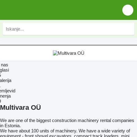
 nas
glasi
5
lerija
1
emljevid
nenja
9
Multivara OÜ
We are one of the biggest construction machinery rental companies
in Estonia.
We have about 100 units of machinery. We have a wide variety of
equipment - front shovel excavators, compact track loaders, mini