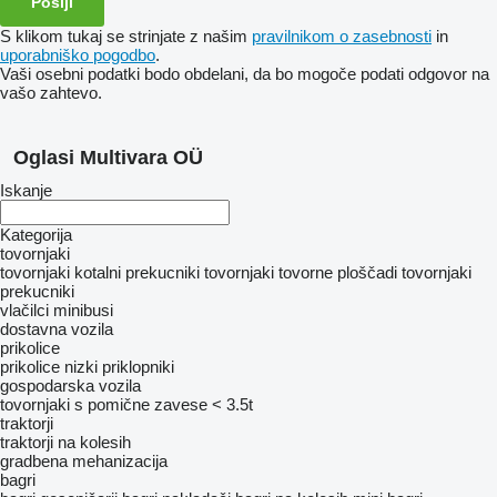
S klikom tukaj se strinjate z našim
pravilnikom o zasebnosti
in
uporabniško pogodbo
.
Vaši osebni podatki bodo obdelani, da bo mogoče podati odgovor na
vašo zahtevo.
Oglasi Multivara OÜ
Iskanje
Kategorija
tovornjaki
tovornjaki kotalni prekucniki
tovornjaki tovorne ploščadi
tovornjaki
prekucniki
vlačilci
minibusi
dostavna vozila
prikolice
prikolice nizki priklopniki
gospodarska vozila
tovornjaki s pomične zavese < 3.5t
traktorji
traktorji na kolesih
gradbena mehanizacija
bagri