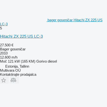
bager goseničar Hitachi ZX 225 US
LC-3
5
Hitachi ZX 225 US LC-3
27.500 €
Bager goseničar
2010
12.600 m/h
Moč
121 kW (165 KM)
Gorivo
diesel
Estonija, Tallinn
Multivara OÜ
Kontaktirajte prodajalca