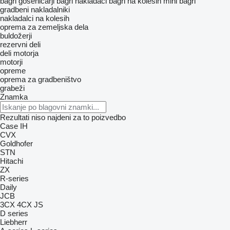
bagri goseničarji
bagri nakladači
bagri na kolesih
mini bagri
gradbeni nakladalniki
nakladalci na kolesih
oprema za zemeljska dela
buldožerji
rezervni deli
deli motorja
motorji
opreme
oprema za gradbeništvo
grabeži
Znamka
Rezultati niso najdeni za to poizvedbo
Case IH
CVX
Goldhofer
STN
Hitachi
ZX
R-series
Daily
JCB
3CX
4CX
JS
D series
Liebherr