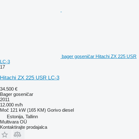
bager goseničar Hitachi ZX 225 USR
LC-3
17
Hitachi ZX 225 USR LC-3
34.500 €
Bager goseničar
2011
12.000 m/h
Moč
121 kW (165 KM)
Gorivo
diesel
Estonija, Tallinn
Multivara OÜ
Kontaktirajte prodajalca