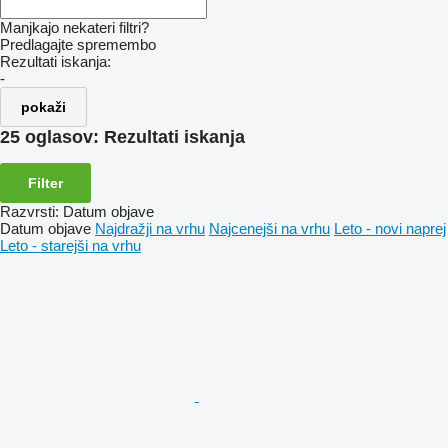
Manjkajo nekateri filtri?
Predlagajte spremembo
Rezultati iskanja:
-
pokaži
25 oglasov:
Rezultati iskanja
Filter
Razvrsti
:
Datum objave
Datum objave
Najdražji na vrhu
Najcenejši na vrhu
Leto - novi naprej
Leto - starejši na vrhu