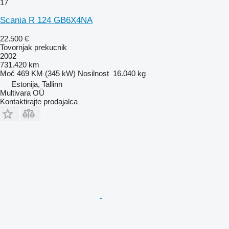
17
Scania R 124 GB6X4NA
22.500 €
Tovornjak prekucnik
2002
731.420 km
Moč
469 KM (345 kW)
Nosilnost
16.040 kg
Estonija, Tallinn
Multivara OÜ
Kontaktirajte prodajalca