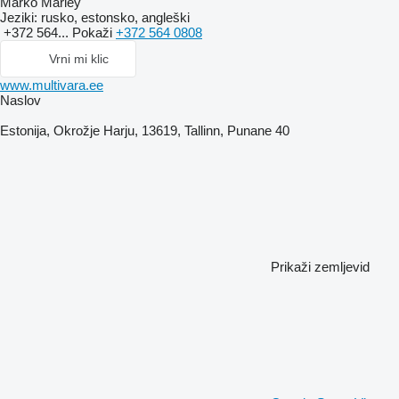
Marko Marley
Jeziki:
rusko, estonsko, angleški
+372 564...
Pokaži
+372 564 0808
Vrni mi klic
www.multivara.ee
Naslov
Estonija, Okrožje Harju, 13619, Tallinn, Punane 40
Prikaži zemljevid