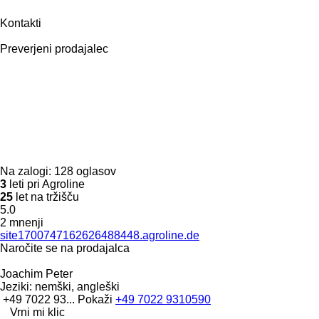
Kontakti
Preverjeni prodajalec
Na zalogi:
128 oglasov
3
leti pri Agroline
25
let na tržišču
5.0
2 mnenji
site1700747162626488448.agroline.de
Naročite se na prodajalca
Joachim Peter
Jeziki:
nemški, angleški
+49 7022 93...
Pokaži
+49 7022 9310590
Vrni mi klic