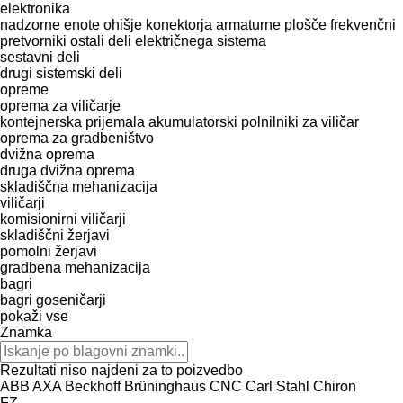
elektronika
nadzorne enote
ohišje konektorja
armaturne plošče
frekvenčni
pretvorniki
ostali deli električnega sistema
sestavni deli
drugi sistemski deli
opreme
oprema za viličarje
kontejnerska prijemala
akumulatorski polnilniki za viličar
oprema za gradbeništvo
dvižna oprema
druga dvižna oprema
skladiščna mehanizacija
viličarji
komisionirni viličarji
skladiščni žerjavi
pomolni žerjavi
gradbena mehanizacija
bagri
bagri goseničarji
pokaži vse
Znamka
Rezultati niso najdeni za to poizvedbo
ABB
AXA
Beckhoff
Brüninghaus
CNC
Carl Stahl
Chiron
FZ