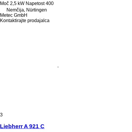
Moč
2,5 kW
Napetost
400
Nemčija, Nürtingen
Metec GmbH
Kontaktirajte prodajalca
3
Liebherr A 921 C