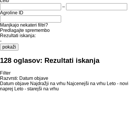
Leto
–
Agroline ID
Manjkajo nekateri filtri?
Predlagajte spremembo
Rezultati iskanja:
-
pokaži
128 oglasov:
Rezultati iskanja
Filter
Razvrsti
:
Datum objave
Datum objave
Najdražji na vrhu
Najcenejši na vrhu
Leto - novi
naprej
Leto - starejši na vrhu