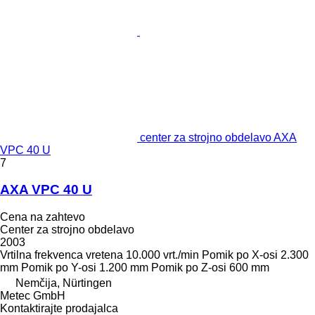
center za strojno obdelavo AXA
VPC 40 U
7
AXA VPC 40 U
Cena na zahtevo
Center za strojno obdelavo
2003
Vrtilna frekvenca vretena
10.000 vrt./min
Pomik po X-osi
2.300
mm
Pomik po Y-osi
1.200 mm
Pomik po Z-osi
600 mm
Nemčija, Nürtingen
Metec GmbH
Kontaktirajte prodajalca