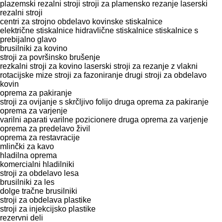
plazemski rezalni stroji
stroji za plamensko rezanje
laserski
rezalni stroji
centri za strojno obdelavo
kovinske stiskalnice
električne stiskalnice
hidravlične stiskalnice
stiskalnice s
prebijalno glavo
brusilniki za kovino
stroji za površinsko brušenje
rezkalni stroji za kovino
laserski stroji za rezanje z vlakni
rotacijske mize
stroji za fazoniranje
drugi stroji za obdelavo
kovin
oprema za pakiranje
stroji za ovijanje s skrčljivo folijo
druga oprema za pakiranje
oprema za varjenje
varilni aparati
varilne pozicionere
druga oprema za varjenje
oprema za predelavo živil
oprema za restavracije
mlinčki za kavo
hladilna oprema
komercialni hladilniki
stroji za obdelavo lesa
brusilniki za les
dolge tračne brusilniki
stroji za obdelava plastike
stroji za injekcijsko plastike
rezervni deli