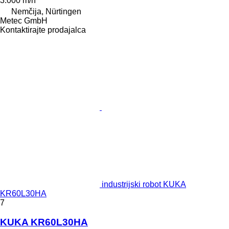
3.000 m/h
Nemčija, Nürtingen
Metec GmbH
Kontaktirajte prodajalca
industrijski robot KUKA
KR60L30HA
7
KUKA KR60L30HA