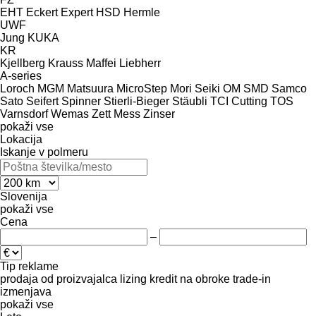
EHT
Eckert
Expert
HSD
Hermle
UWF
Jung
KUKA
KR
Kjellberg
Krauss Maffei
Liebherr
A-series
Loroch
MGM
Matsuura
MicroStep
Mori Seiki
OM
SMD
Samco
Sato
Seifert
Spinner
Stierli-Bieger
Stäubli
TCI Cutting
TOS
Varnsdorf
Wemas
Zett Mess
Zinser
pokaži vse
Lokacija
Iskanje v polmeru
Slovenija
pokaži vse
Cena
–
Tip reklame
prodaja
od proizvajalca
lizing
kredit
na obroke
trade-in
izmenjava
pokaži vse