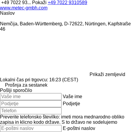
+49 7022 93...
Pokaži
+49 7022 9310589
www.metec-gmbh.com
Naslov
Nemčija, Baden-Württemberg, D-72622, Nürtingen, Kapfstraße
46
Prikaži zemljevid
Lokalni čas pri trgovcu: 16:23 (CEST)
Prošnja za sestanek
Pošlji sporočilo
Vaše ime
Podjetje
Preverite telefonsko številko: imeti mora mednarodno obliko
zapisa in klicno kodo države.
S to državo ne sodelujemo
E-poštni naslov