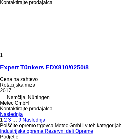
Kontaktirajte prodajalca
1
Expert Tünkers EDX810/0250/8
Cena na zahtevo
Rotacijska miza
2017
Nemčija, Nürtingen
Metec GmbH
Kontaktirajte prodajalca
Naslednja
1
2
3
…
9
Naslednja
Poiščite opremo trgovca Metec GmbH v teh kategorijah
Industrijska oprema
Rezervni deli
Opreme
Podjetje