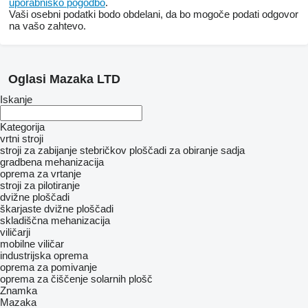
uporabniško pogodbo
.
Vaši osebni podatki bodo obdelani, da bo mogoče podati odgovor
na vašo zahtevo.
Oglasi Mazaka LTD
Iskanje
Kategorija
vrtni stroji
stroji za zabijanje stebričkov
ploščadi za obiranje sadja
gradbena mehanizacija
oprema za vrtanje
stroji za pilotiranje
dvižne ploščadi
škarjaste dvižne ploščadi
skladiščna mehanizacija
viličarji
mobilne viličar
industrijska oprema
oprema za pomivanje
oprema za čiščenje solarnih plošč
Znamka
Mazaka