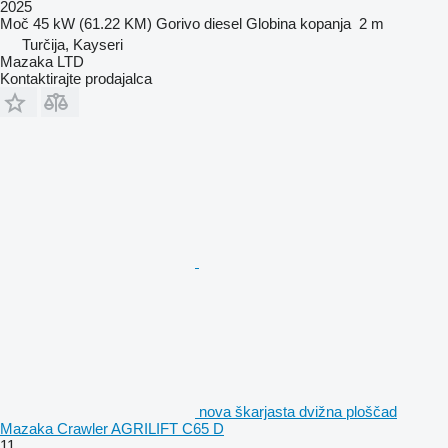
2025
Moč
45 kW (61.22 KM)
Gorivo
diesel
Globina kopanja
2 m
Turčija, Kayseri
Mazaka LTD
Kontaktirajte prodajalca
nova škarjasta dvižna ploščad
Mazaka Crawler AGRILIFT C65 D
11