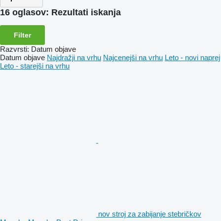
16 oglasov:
Rezultati iskanja
Filter
Razvrsti
:
Datum objave
Datum objave
Najdražji na vrhu
Najcenejši na vrhu
Leto - novi naprej
Leto - starejši na vrhu
nov stroj za zabijanje stebričkov