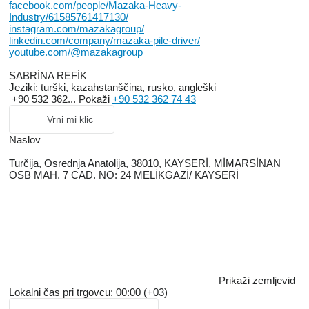
facebook.com/people/Mazaka-Heavy-
Industry/61585761417130/
instagram.com/mazakagroup/
linkedin.com/company/mazaka-pile-driver/
youtube.com/@mazakagroup
SABRİNA REFİK
Jeziki:
turški, kazahstanščina, rusko, angleški
+90 532 362...
Pokaži
+90 532 362 74 43
Vrni mi klic
Naslov
Turčija, Osrednja Anatolija, 38010, KAYSERİ, MİMARSİNAN
OSB MAH. 7 CAD. NO: 24 MELİKGAZİ/ KAYSERİ
Prikaži zemljevid
Lokalni čas pri trgovcu: 00:00 (+03)