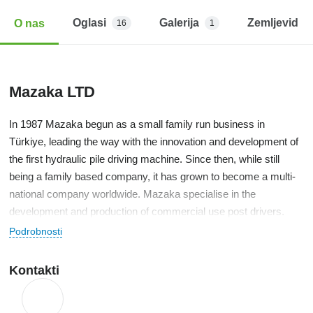
Oglasi
Galerija
Zemljevid
O nas
16
1
Mazaka LTD
In 1987 Mazaka begun as a small family run business in
Türkiye, leading the way with the innovation and development of
the first hydraulic pile driving machine. Since then, while still
being a family based company, it has grown to become a multi-
national company worldwide. Mazaka specialise in the
development and production of commercial use post drivers.
With almost half a century of extensive experience we continue
Podrobnosti
to lead the industry into an exciting future, ahead of the
competition.
Kontakti
All our machines have been specifically designed and built by