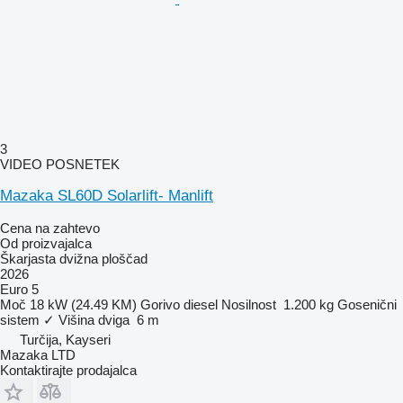
3
VIDEO POSNETEK
Mazaka SL60D Solarlift- Manlift
Cena na zahtevo
Od proizvajalca
Škarjasta dvižna ploščad
2026
Euro 5
Moč
18 kW (24.49 KM)
Gorivo
diesel
Nosilnost
1.200 kg
Gosenični
sistem
✓
Višina dviga
6 m
Turčija, Kayseri
Mazaka LTD
Kontaktirajte prodajalca