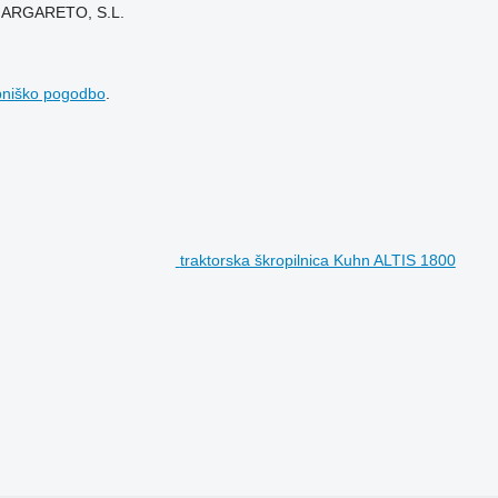
 MARGARETO, S.L.
bniško pogodbo
.
traktorska škropilnica Kuhn ALTIS 1800