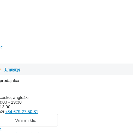
ec
1 mnenje
prodajalca
cosko, angleški
8:00 - 19:30
 13:00
aži
+34 679 27 50 81
Vrni mi klic
m