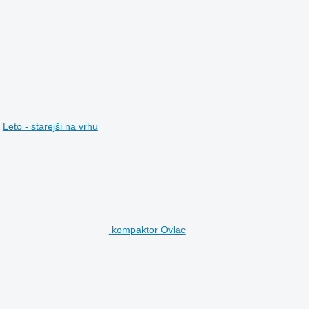
Leto - starejši na vrhu
kompaktor Ovlac