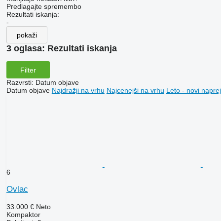
Predlagajte spremembo
Rezultati iskanja:
-
pokaži
3 oglasa:
Rezultati iskanja
Filter
Razvrsti
:
Datum objave
Datum objave
Najdražji na vrhu
Najcenejši na vrhu
Leto - novi naprej
6
Ovlac
33.000 €
Neto
Kompaktor