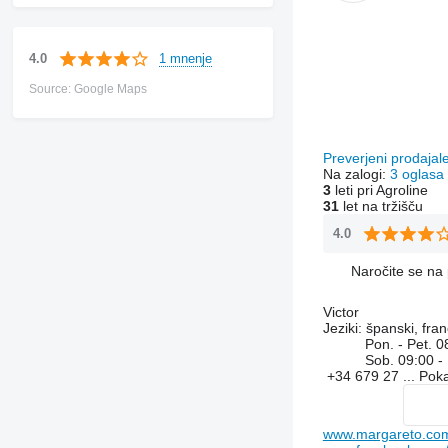
1 mnenje
4.0
Source: Google Maps
Preverjeni prodajal
Na zalogi:
3 oglasa
3
leti pri Agroline
31
let na tržišču
4.0
Naročite se na 
Victor
Jeziki:
španski, fran
Pon. - Pet.
0
Sob.
09:00 -
+34 679 27 ...
Pok
www.margareto.co