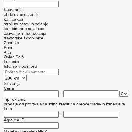
Kategorija
obdelovanje zemlje
kompaktor
stroji za setev in sajenje
kombinirane sejalnice
zalivanje in namakanje
traktorske škropilnice
Znamka
Kuhn
Altis
Ovlac
Solà
Lokacija
Iskanje v polmeru
Slovenija
Cena
–
Tip reklame
prodaja
od proizvajalca
lizing
kredit
na obroke
trade-in
izmenjava
Leto
–
Agroline ID
Manjkajo nekateri filtri?