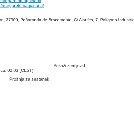
margaretomaquinaria
/margaretomaquinaria/
eon, 37300, Peñaranda de Bracamonte, C/ Alarifes, 7. Polígono Industrial
Prikaži zemljevid
ovcu: 02:03 (CEST)
Prošnja za sestanek