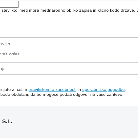
o številko: imeti mora mednarodno obliko zapisa in klicno kodo države.
rinjate z našim
pravilnikom o zasebnosti
in
uporabniško pogodbo
.
i bodo obdelani, da bo mogoče podati odgovor na vašo zahtevo.
S.L.