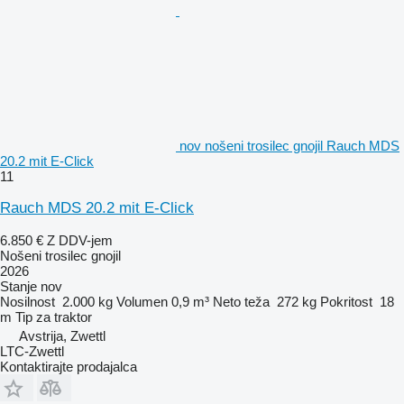
nov nošeni trosilec gnojil Rauch MDS
20.2 mit E-Click
11
Rauch MDS 20.2 mit E-Click
6.850 €
Z DDV-jem
Nošeni trosilec gnojil
2026
Stanje
nov
Nosilnost
2.000 kg
Volumen
0,9 m³
Neto teža
272 kg
Pokritost
18
m
Tip
za traktor
Avstrija, Zwettl
LTC-Zwettl
Kontaktirajte prodajalca