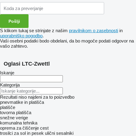
S klikom tukaj se strinjate z našim
pravilnikom o zasebnosti
in
uporabniško pogodbo
.
Vaši osebni podatki bodo obdelani, da bo mogoče podati odgovor na
vašo zahtevo.
Oglasi LTC-Zwettl
Iskanje
Kategorija
Rezultati niso najdeni za to poizvedbo
pnevmatike in platišča
platišče
tovorna platišča
snežne verige
komunalna tehnika
oprema za čiščenje cest
trosilci za sol in pesek
ulični sesalniki