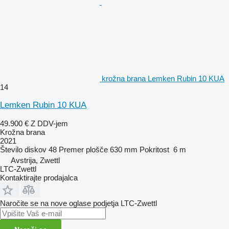
krožna brana Lemken Rubin 10 KUA
14
Lemken Rubin 10 KUA
49.900 €
Z DDV-jem
Krožna brana
2021
Število diskov
48
Premer plošče
630 mm
Pokritost
6 m
Avstrija, Zwettl
LTC-Zwettl
Kontaktirajte prodajalca
Naročite se na nove oglase podjetja LTC-Zwettl