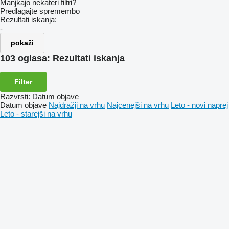
Manjkajo nekateri filtri?
Predlagajte spremembo
Rezultati iskanja:
-
pokaži
103 oglasa:
Rezultati iskanja
Filter
Razvrsti
:
Datum objave
Datum objave
Najdražji na vrhu
Najcenejši na vrhu
Leto - novi naprej
Leto - starejši na vrhu