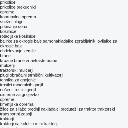
prikolice
prikolice prekucniki
opreme
komunalna oprema
snežni plugi
pobiranje sena
kosilnice
rotacijske kosilnice
balirke za okrogle bale
samonakladalke
zgrabljalniki
ovijalke za
okrogle bale
obdelovanje zemlje
brane
krožne brane
vrtavkaste brane
mulčerji
traktorski mulčerji
plugi obračalni
strniščni kultivatorji
tehnika za gnojenje
trosilci mineralnih gnojil
nošeni trosilci gnojil
cisterne za gnojevko
opreme
kmetijska oprema
žlice za silažo
prednji nakladalci
protiuteži za traktor
traktorski
transportni zaboji
traktorji
traktorji na kolesih
mini traktorji