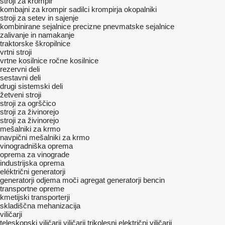
stroji za krompir
kombajni za krompir
sadilci krompirja
okopalniki
stroji za setev in sajenje
kombinirane sejalnice
precizne pnevmatske sejalnice
zalivanje in namakanje
traktorske škropilnice
vrtni stroji
vrtne kosilnice
ročne kosilnice
rezervni deli
sestavni deli
drugi sistemski deli
žetveni stroji
stroji za ogrščico
stroji za živinorejo
stroji za živinorejo
mešalniki za krmo
navpični mešalniki za krmo
vinogradniška oprema
oprema za vinograde
industrijska oprema
eléktrični generatorji
generatorji odjema moči
agregat generatorji bencin
transportne opreme
kmetijski transporterji
skladiščna mehanizacija
viličarji
teleskopski viličarji
viličarji trikolesni
električni viličarji