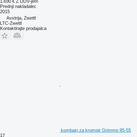
1.690 €
Z DDV-jem
Prednji nakladalec
2015
Avstrija, Zwettl
LTC-Zwettl
Kontaktirajte prodajalca
kombajn za krompir Grimme 85-55
17