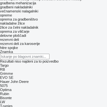
gradbena mehanizacija
gradbeni nakladalniki
večnamenski nalagalniki
opreme
oprema za gradbeništvo
nakladalne žlice
žlice za čelni nakladalnik
oprema za viličarje
delovne ploščadi
rezervni deli
rezervni deli za karoserije
hitre spojke
Znamka
Rezultati niso najdeni za to poizvedbo
Targo
RB
Grimme
EVO
SE
Hauer
John Deere
5075
Optima
Rubin
Bisonte
LW
T-series