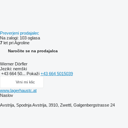
Preverjeni prodajalec
Na zalogi:
103 oglasa
7
let pri Agroline
Naročite se na prodajalca
Werner Dörfler
Jeziki:
nemški
+43 664 50...
Pokaži
+43 664 5015039
Vrni mi klic
www.lagerhaustc.at
Naslov
Avstrija, Spodnja Avstrija, 3910, Zwettl, Galgenbergstrasse 24