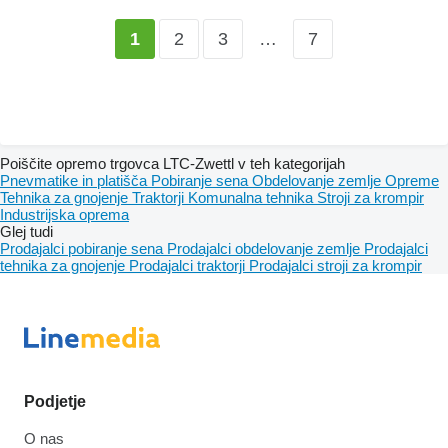
2
3
…
7
1
Poiščite opremo trgovca LTC-Zwettl v teh kategorijah
Pnevmatike in platišča
Pobiranje sena
Obdelovanje zemlje
Opreme
Tehnika za gnojenje
Traktorji
Komunalna tehnika
Stroji za krompir
Industrijska oprema
Glej tudi
Prodajalci pobiranje sena
Prodajalci obdelovanje zemlje
Prodajalci
tehnika za gnojenje
Prodajalci traktorji
Prodajalci stroji za krompir
Podjetje
O nas