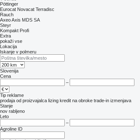
Pöttinger
Eurocat
Novacat
Terradisc
Rauch
Axeo
Axis
MDS
SA
Steyr
Kompakt
Profi
Extra
pokaži vse
Lokacija
Iskanje v polmeru
Slovenija
Cena
–
Tip reklame
prodaja
od proizvajalca
lizing
kredit
na obroke
trade-in
izmenjava
Stanje
nov
rabljeno
Leto
–
Agroline ID