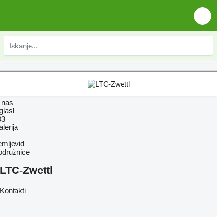
 nas
glasi
03
lerija
emljevid
odružnice
LTC-Zwettl
Kontakti