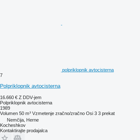
polpriklopnik avtocisterna
7
Polpriklopnik avtocisterna
16.660 €
Z DDV-jem
Polpriklopnik avtocisterna
1989
Volumen
50 m³
Vzmetenje
zračno/zračno
Osi
3
3 prekat
Nemčija, Herne
Kocheshkov
Kontaktirajte prodajalca