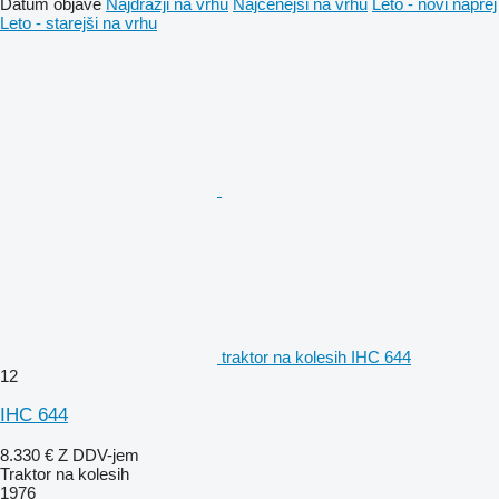
Datum objave
Najdražji na vrhu
Najcenejši na vrhu
Leto - novi naprej
Leto - starejši na vrhu
traktor na kolesih IHC 644
12
IHC 644
8.330 €
Z DDV-jem
Traktor na kolesih
1976