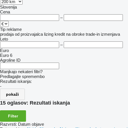
Slovenija
Cena
–
Tip reklame
prodaja
od proizvajalca
lizing
kredit
na obroke
trade-in
izmenjava
Leto
–
Euro
Euro 6
Agroline ID
Manjkajo nekateri filtri?
Predlagajte spremembo
Rezultati iskanja:
-
pokaži
15 oglasov:
Rezultati iskanja
Filter
Razvrsti
:
Datum objave