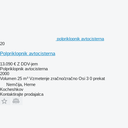
polpriklopnik avtocisterna
20
Polpriklopnik avtocisterna
13.090 €
Z DDV-jem
Polpriklopnik avtocisterna
2000
Volumen
25 m³
Vzmetenje
zračno/zračno
Osi
3
0 prekat
Nemčija, Herne
Kocheshkov
Kontaktirajte prodajalca