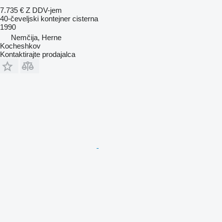
7.735 €
Z DDV-jem
40-čeveljski kontejner cisterna
1990
Nemčija, Herne
Kocheshkov
Kontaktirajte prodajalca