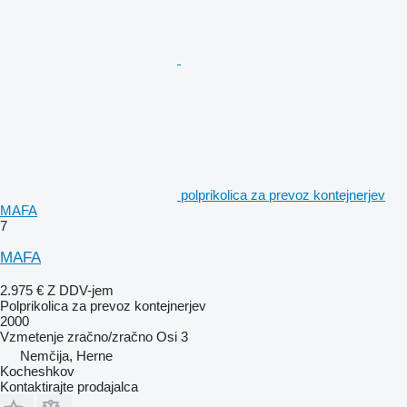
polprikolica za prevoz kontejnerjev
MAFA
7
MAFA
2.975 €
Z DDV-jem
Polprikolica za prevoz kontejnerjev
2000
Vzmetenje
zračno/zračno
Osi
3
Nemčija, Herne
Kocheshkov
Kontaktirajte prodajalca