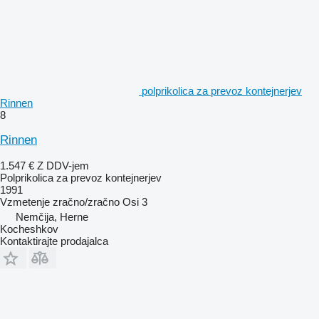
polprikolica za prevoz kontejnerjev
Rinnen
8
Rinnen
1.547 €
Z DDV-jem
Polprikolica za prevoz kontejnerjev
1991
Vzmetenje
zračno/zračno
Osi
3
Nemčija, Herne
Kocheshkov
Kontaktirajte prodajalca