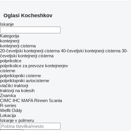
Oglasi Kocheshkov
Iskanje
Kategorija
kontejnerji
kontejnerji cisterna
20-čeveljski kontejnerji cisterna
40-čeveljski kontejnerji cisterna
30-
čeveljski kontejnerji cisterna
polprikolice
polprikolice za prevoze kontejnerjev
cisterne
polpriklopniki cisterne
polpriklopniki avtocisterne
vlačilci
traktorji
traktorji na kolesih
Znamka
CIMC
IHC
MAFA
Rinnen
Scania
R-series
Welfit Oddy
Lokacija
Iskanje v polmeru