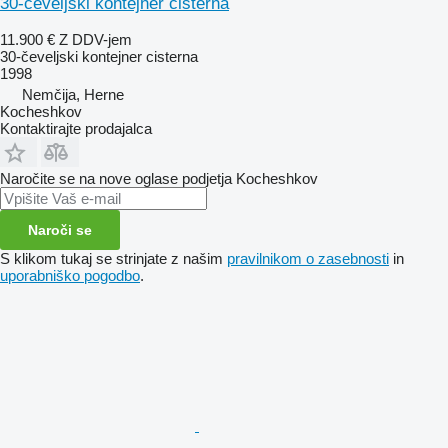
30-čeveljski kontejner cisterna
11.900 €
Z DDV-jem
30-čeveljski kontejner cisterna
1998
Nemčija, Herne
Kocheshkov
Kontaktirajte prodajalca
Naročite se na nove oglase podjetja Kocheshkov
Naroči se
S klikom tukaj se strinjate z našim
pravilnikom o zasebnosti
in
uporabniško pogodbo
.