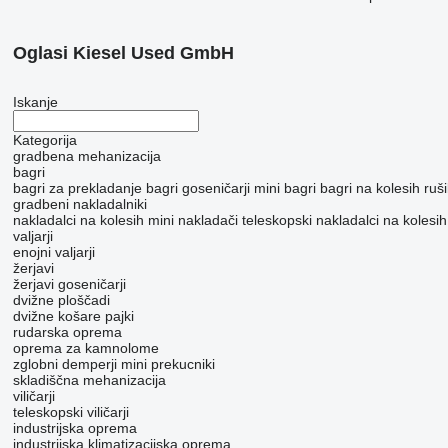
Oglasi Kiesel Used GmbH
Iskanje
Kategorija
gradbena mehanizacija
bagri
bagri za prekladanje
bagri goseničarji
mini bagri
bagri na kolesih
ruši
gradbeni nakladalniki
nakladalci na kolesih
mini nakladači
teleskopski nakladalci na kolesih
valjarji
enojni valjarji
žerjavi
žerjavi goseničarji
dvižne ploščadi
dvižne košare pajki
rudarska oprema
oprema za kamnolome
zglobni demperji
mini prekucniki
skladiščna mehanizacija
viličarji
teleskopski viličarji
industrijska oprema
industrijska klimatizacijska oprema