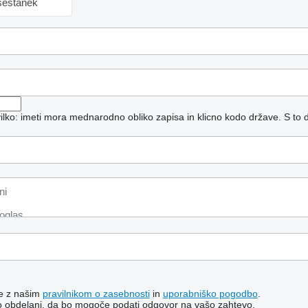
sestanek
vilko: imeti mora mednarodno obliko zapisa in klicno kodo države.
S to 
te z našim
pravilnikom o zasebnosti
in
uporabniško pogodbo
.
o obdelani, da bo mogoče podati odgovor na vašo zahtevo.