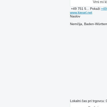
Vrni mi k
+49 751 5...
Pokaži
+49
www.kiesel.net
Naslov
Nemčija, Baden-Württemb
Lokalni čas pri trgovcu: