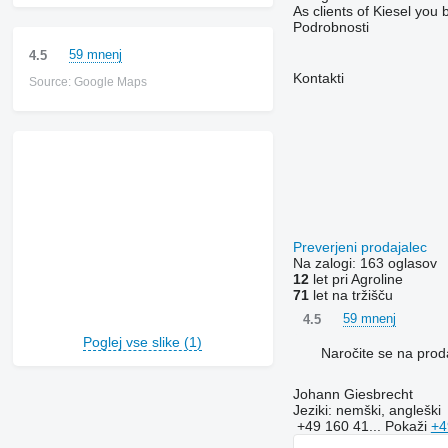
As clients of Kiesel you 
Podrobnosti
59 mnenj
4.5
Kontakti
Source: Google Maps
Preverjeni prodajalec
Na zalogi:
163 oglasov
12
let pri Agroline
71
let na tržišču
59 mnenj
4.5
Poglej vse slike (1)
Naročite se na prod
Johann Giesbrecht
Jeziki:
nemški, angleški
+49 160 41...
Pokaži
+4