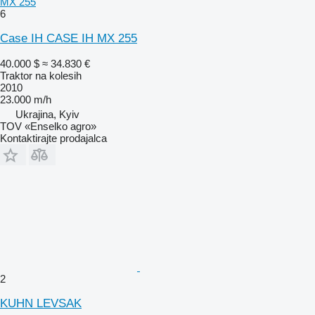
MX 255
6
Case IH CASE IH MX 255
40.000 $
≈ 34.830 €
Traktor na kolesih
2010
23.000 m/h
Ukrajina, Kyiv
TOV «Enselko agro»
Kontaktirajte prodajalca
2
KUHN LEVSAK