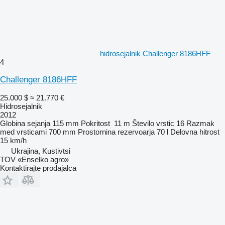
hidrosejalnik Challenger 8186HFF
4
Challenger 8186HFF
25.000 $
≈ 21.770 €
Hidrosejalnik
2012
Globina sejanja
115 mm
Pokritost
11 m
Število vrstic
16
Razmak
med vrsticami
700 mm
Prostornina rezervoarja
70 l
Delovna hitrost
15 km/h
Ukrajina, Kustivtsi
TOV «Enselko agro»
Kontaktirajte prodajalca