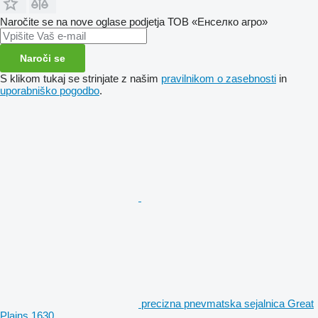
Naročite se na nove oglase podjetja ТОВ «Енселко агро»
Naroči se
S klikom tukaj se strinjate z našim
pravilnikom o zasebnosti
in
uporabniško pogodbo
.
precizna pnevmatska sejalnica Great
Plains 1630