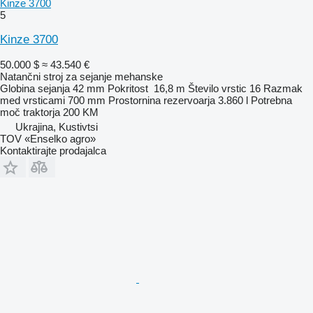
Kinze 3700
5
Kinze 3700
50.000 $
≈ 43.540 €
Natančni stroj za sejanje mehanske
Globina sejanja
42 mm
Pokritost
16,8 m
Število vrstic
16
Razmak
med vrsticami
700 mm
Prostornina rezervoarja
3.860 l
Potrebna
moč traktorja
200 KM
Ukrajina, Kustivtsi
TOV «Enselko agro»
Kontaktirajte prodajalca