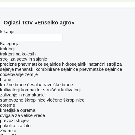
Oglasi TOV «Enselko agro»
Iskanje
Kategorija
traktorji
traktorji na kolesih
stroji za setev in sajenje
precizne pnevmatske sejalnice
hidrosejalniki
natančni stroji za
sejanje mehanski
kombinirane sejalnice
pnevmatske sejalnice
obdelovanje zemlje
brane
krožne brane
česala/ travniške brane
kultivatorji
kompaktor
strniščni kultivatorji
zalivanje in namakanje
samovozne škropilnice
vlečene škropilnice
opreme
kmetijska oprema
dvigala za velike vreče
prevozi strojev
prikolice za žito
Znamka