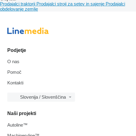
Prodajalci traktorji
Prodajalci stroji za setev in sajenje
Prodajalci
obdelovanje zemlje
Podjetje
O nas
Pomoč
Kontakti
Slovenija / Slovenščina
Naši projekti
Autoline™
Machineryline™