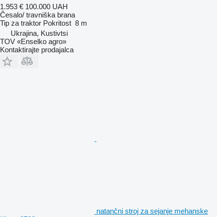
1.953 €
100.000 UAH
Česalo/ travniška brana
Tip
za traktor
Pokritost
8 m
Ukrajina, Kustivtsi
TOV «Enselko agro»
Kontaktirajte prodajalca
natančni stroj za sejanje mehanske