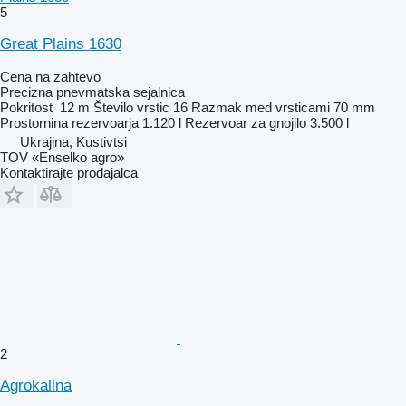
5
Great Plains 1630
Cena na zahtevo
Precizna pnevmatska sejalnica
Pokritost
12 m
Število vrstic
16
Razmak med vrsticami
70 mm
Prostornina rezervoarja
1.120 l
Rezervoar za gnojilo
3.500 l
Ukrajina, Kustivtsi
TOV «Enselko agro»
Kontaktirajte prodajalca
2
Agrokalina