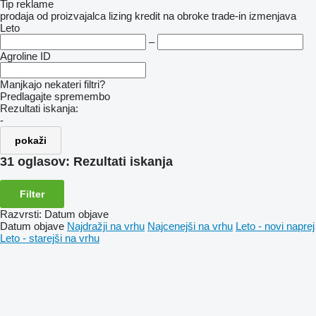
Tip reklame
prodaja
od proizvajalca
lizing
kredit
na obroke
trade-in
izmenjava
Leto
–
Agroline ID
Manjkajo nekateri filtri?
Predlagajte spremembo
Rezultati iskanja:
-
pokaži
31 oglasov:
Rezultati iskanja
Filter
Razvrsti
:
Datum objave
Datum objave
Najdražji na vrhu
Najcenejši na vrhu
Leto - novi naprej
Leto - starejši na vrhu