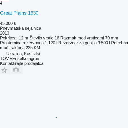
4
Great Plains 1630
45.000 €
Pnevmatska sejalnica
2013
Pokritost
12 m
Število vrstic
16
Razmak med vrsticami
70 mm
Prostornina rezervoarja
1.120 l
Rezervoar za gnojilo
3.500 l
Potrebna
moč traktorja
225 KM
Ukrajina, Kustivtsi
TOV «Enselko agro»
Kontaktirajte prodajalca