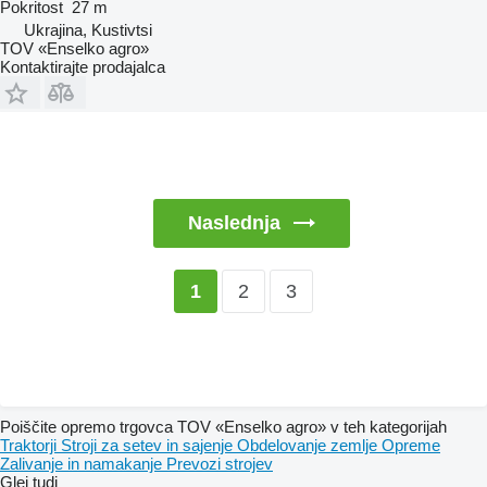
Pokritost
27 m
Ukrajina, Kustivtsi
TOV «Enselko agro»
Kontaktirajte prodajalca
Naslednja
2
3
1
Poiščite opremo trgovca TOV «Enselko agro» v teh kategorijah
Traktorji
Stroji za setev in sajenje
Obdelovanje zemlje
Opreme
Zalivanje in namakanje
Prevozi strojev
Glej tudi