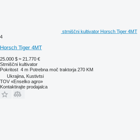
strniščni kultivator Horsch Tiger 4MT
4
Horsch Tiger 4MT
25.000 $
≈ 21.770 €
Strniščni kultivator
Pokritost
4 m
Potrebna moč traktorja
270 KM
Ukrajina, Kustivtsi
TOV «Enselko agro»
Kontaktirajte prodajalca