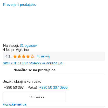
Preverjeni prodajalec
Na zalogi:
31 oglasov
4
leti pri Agroline
4.1
45 mnenj
site1701950212726422724.agriline.ua
Naročite se na prodajalca
Jeziki:
ukrajinsko, rusko
+380 50 397...
Pokaži
+380 50 397 0955
Vrni mi klic
www.kernel.ua