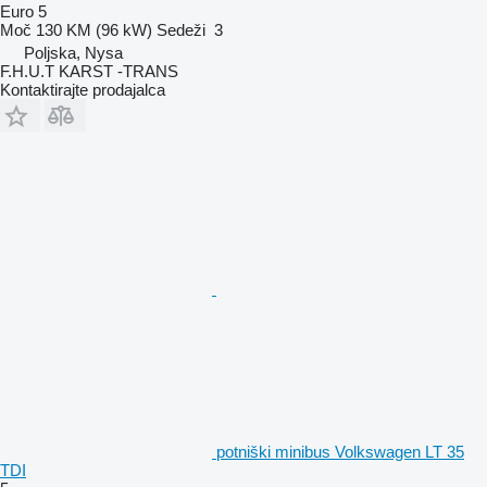
Euro 5
Moč
130 KM (96 kW)
Sedeži
3
Poljska, Nysa
F.H.U.T KARST -TRANS
Kontaktirajte prodajalca
potniški minibus Volkswagen LT 35
TDI