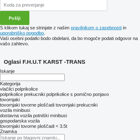
S klikom tukaj se strinjate z našim
pravilnikom o zasebnosti
in
uporabniško pogodbo
.
Vaši osebni podatki bodo obdelani, da bo mogoče podati odgovor na
vašo zahtevo.
Oglasi F.H.U.T KARST -TRANS
Iskanje
Kategorija
vlačilci
polprikolice
polprikolice prekucniki
polprikolice s pomično ponjavo
tovornjaki
tovornjaki tovorne ploščadi
tovornjaki prekucniki
vozila
minibusi
dostavna vozila
potniški minibusi
gospodarska vozila
tovornjaki tovorne ploščadi < 3.5t
Znamka