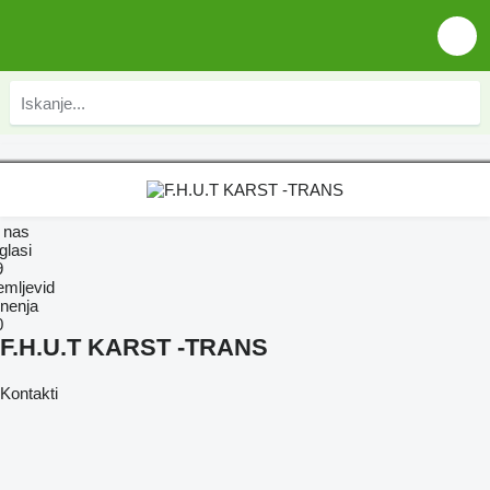
 nas
glasi
9
emljevid
nenja
0
F.H.U.T KARST -TRANS
Kontakti