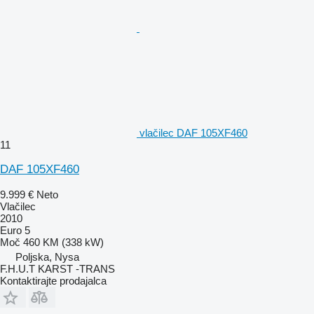
vlačilec DAF 105XF460
11
DAF 105XF460
9.999 €
Neto
Vlačilec
2010
Euro 5
Moč
460 KM (338 kW)
Poljska, Nysa
F.H.U.T KARST -TRANS
Kontaktirajte prodajalca