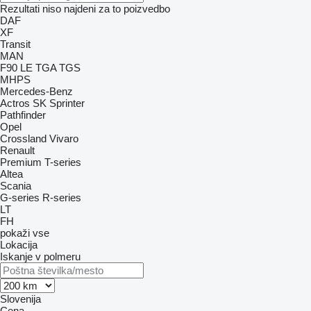
Rezultati niso najdeni za to poizvedbo
DAF
XF
Transit
MAN
F90
LE
TGA
TGS
MHPS
Mercedes-Benz
Actros
SK
Sprinter
Pathfinder
Opel
Crossland
Vivaro
Renault
Premium
T-series
Altea
Scania
G-series
R-series
LT
FH
pokaži vse
Lokacija
Iskanje v polmeru
Slovenija
Cena