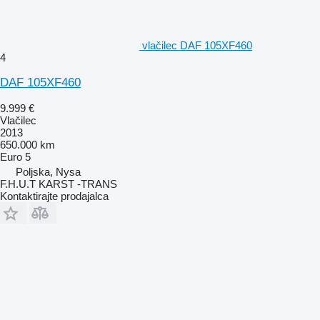
vlačilec DAF 105XF460
4
DAF 105XF460
9.999 €
Vlačilec
2013
650.000 km
Euro 5
Poljska, Nysa
F.H.U.T KARST -TRANS
Kontaktirajte prodajalca