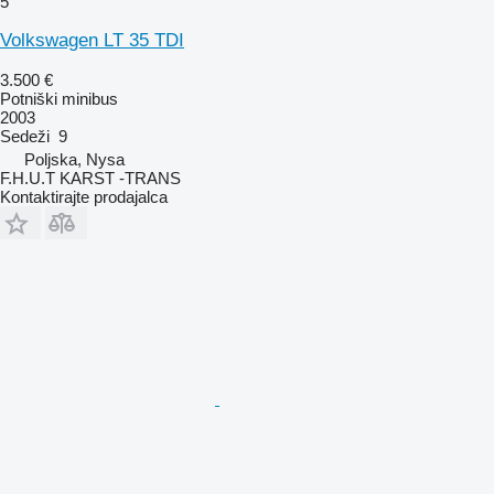
5
Volkswagen LT 35 TDI
3.500 €
Potniški minibus
2003
Sedeži
9
Poljska, Nysa
F.H.U.T KARST -TRANS
Kontaktirajte prodajalca