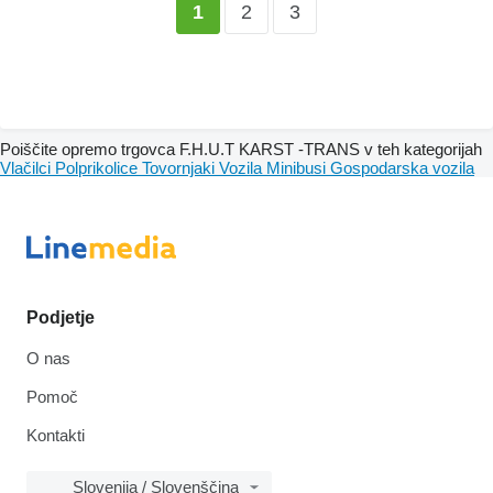
2
3
1
Poiščite opremo trgovca F.H.U.T KARST -TRANS v teh kategorijah
Vlačilci
Polprikolice
Tovornjaki
Vozila
Minibusi
Gospodarska vozila
Podjetje
O nas
Pomoč
Kontakti
Slovenija / Slovenščina