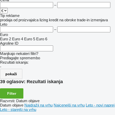
–
Tip reklame
prodaja
od proizvajalca
lizing
kredit
na obroke
trade-in
izmenjava
Leto
–
Euro
Euro 2
Euro 4
Euro 5
Euro 6
Agroline ID
Manjkajo nekateri filtri?
Predlagajte spremembo
Rezultati iskanja:
-
pokaži
39 oglasov:
Rezultati iskanja
Filter
Razvrsti
:
Datum objave
Datum objave
Najdražji na vrhu
Najcenejši na vrhu
Leto - novi naprej
Leto - starejši na vrhu