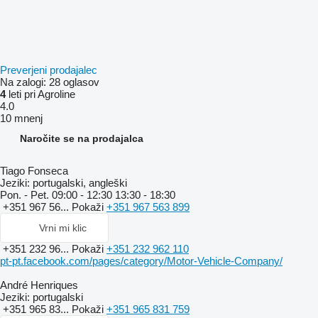
Preverjeni prodajalec
Na zalogi:
28 oglasov
4
leti pri Agroline
4.0
10 mnenj
Naročite se na prodajalca
Tiago Fonseca
Jeziki:
portugalski, angleški
Pon. - Pet.
09:00 - 12:30 13:30 - 18:30
+351 967 56...
Pokaži
+351 967 563 899
Vrni mi klic
+351 232 96...
Pokaži
+351 232 962 110
pt-pt.facebook.com/pages/category/Motor-Vehicle-Company/
André Henriques
Jeziki:
portugalski
+351 965 83...
Pokaži
+351 965 831 759