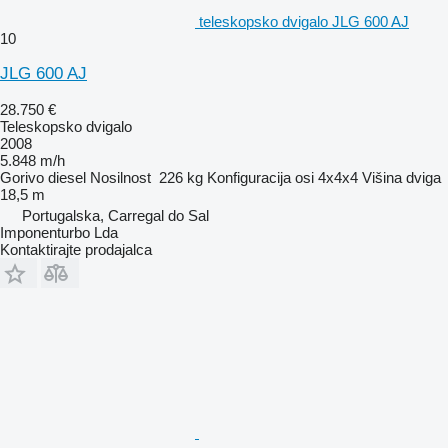
teleskopsko dvigalo JLG 600 AJ
10
JLG 600 AJ
28.750 €
Teleskopsko dvigalo
2008
5.848 m/h
Gorivo
diesel
Nosilnost
226 kg
Konfiguracija osi
4x4x4
Višina dviga
18,5 m
Portugalska, Carregal do Sal
Imponenturbo Lda
Kontaktirajte prodajalca