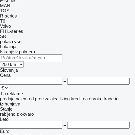
E-series
MAN
TGS
R-series
T6
Volvo
FH
L-series
SR
pokaži vse
Lokacija
Iskanje v polmeru
Slovenija
Cena
–
Tip reklame
prodaja
najem
od proizvajalca
lizing
kredit
na obroke
trade-in
izmenjava
Stanje
rabljeno
z okvaro
Leto
–
Euro