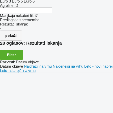
Euro 3
Euro 5
Euro 6
Agroline ID
Manjkajo nekateri filtri?
Predlagajte spremembo
Rezultati iskanja:
-
pokaži
28 oglasov:
Rezultati iskanja
Filter
Razvrsti
:
Datum objave
Datum objave
Najdražji na vrhu
Najcenejši na vrhu
Leto - novi naprej
Leto - starejši na vrhu