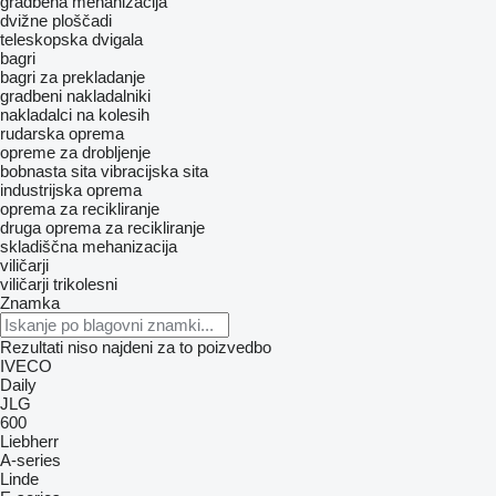
gradbena mehanizacija
dvižne ploščadi
teleskopska dvigala
bagri
bagri za prekladanje
gradbeni nakladalniki
nakladalci na kolesih
rudarska oprema
opreme za drobljenje
bobnasta sita
vibracijska sita
industrijska oprema
oprema za recikliranje
druga oprema za recikliranje
skladiščna mehanizacija
viličarji
viličarji trikolesni
Znamka
Rezultati niso najdeni za to poizvedbo
IVECO
Daily
JLG
600
Liebherr
A-series
Linde