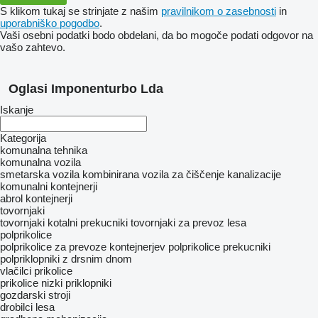
S klikom tukaj se strinjate z našim
pravilnikom o zasebnosti
in
uporabniško pogodbo
.
Vaši osebni podatki bodo obdelani, da bo mogoče podati odgovor na
vašo zahtevo.
Oglasi Imponenturbo Lda
Iskanje
Kategorija
komunalna tehnika
komunalna vozila
smetarska vozila
kombinirana vozila za čiščenje kanalizacije
komunalni kontejnerji
abrol kontejnerji
tovornjaki
tovornjaki kotalni prekucniki
tovornjaki za prevoz lesa
polprikolice
polprikolice za prevoze kontejnerjev
polprikolice prekucniki
polpriklopniki z drsnim dnom
vlačilci
prikolice
prikolice nizki priklopniki
gozdarski stroji
drobilci lesa