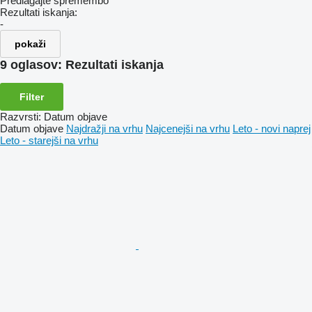
Predlagajte spremembo
Rezultati iskanja:
-
pokaži
9 oglasov:
Rezultati iskanja
Filter
Razvrsti
:
Datum objave
Datum objave
Najdražji na vrhu
Najcenejši na vrhu
Leto - novi naprej
Leto - starejši na vrhu