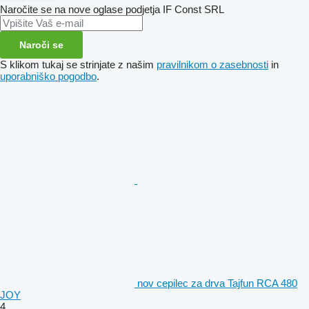
Naročite se na nove oglase podjetja IF Const SRL
Naroči se
S klikom tukaj se strinjate z našim
pravilnikom o zasebnosti
in
uporabniško pogodbo
.
nov cepilec za drva Tajfun RCA 480
JOY
4