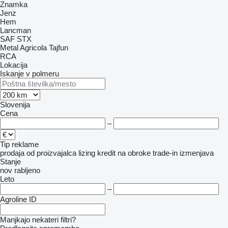
Znamka
Jenz
Hem
Lancman
SAF
STX
Metal Agricola
Tajfun
RCA
Lokacija
Iskanje v polmeru
Slovenija
Cena
–
Tip reklame
prodaja
od proizvajalca
lizing
kredit
na obroke
trade-in
izmenjava
Stanje
nov
rabljeno
Leto
–
Agroline ID
Manjkajo nekateri filtri?