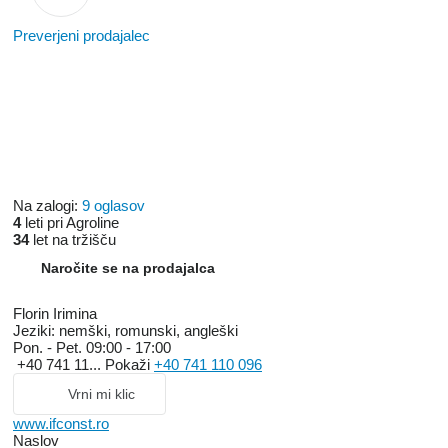
Preverjeni prodajalec
Na zalogi:
9 oglasov
4
leti pri Agroline
34
let na tržišču
Naročite se na prodajalca
Florin Irimina
Jeziki:
nemški, romunski, angleški
Pon. - Pet.
09:00 - 17:00
+40 741 11...
Pokaži
+40 741 110 096
Vrni mi klic
www.ifconst.ro
Naslov