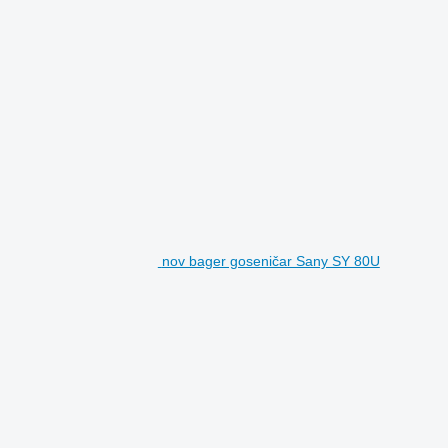
nov bager goseničar Sany SY 80U