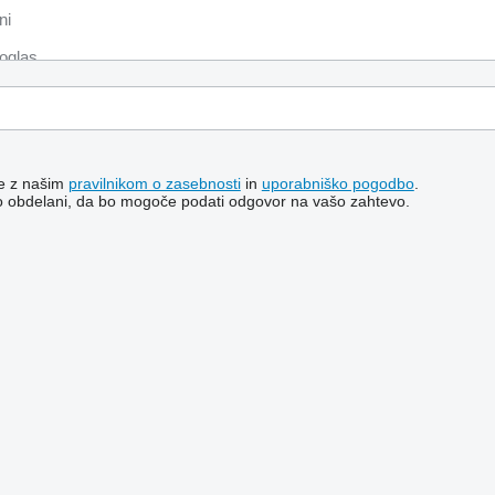
te z našim
pravilnikom o zasebnosti
in
uporabniško pogodbo
.
o obdelani, da bo mogoče podati odgovor na vašo zahtevo.