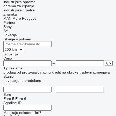
industrijska oprema
oprema za črpanje
industrijske črpalke
Znamka
MAN
Moro
Peugeot
Partner
Sany
SY
Lokacija
Iskanje v polmeru
Slovenija
Cena
–
Tip reklame
prodaja
od proizvajalca
lizing
kredit
na obroke
trade-in
izmenjava
Stanje
nov
rabljeno
predelano
Leto
–
Euro
Euro 5
Euro 6
Agroline ID
Manjkajo nekateri filtri?