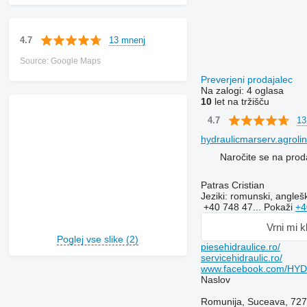
13 mnenj
4.7
Source: Google Maps
Preverjeni prodajalec
Na zalogi:
4 oglasa
10
let na tržišču
13
4.7
hydraulicmarserv.agroli
Naročite se na prod
Patras Cristian
Jeziki:
romunski, anglešk
+40 748 47...
Pokaži
+4
Vrni mi k
Poglej vse slike (2)
piesehidraulice.ro/
servicehidraulic.ro/
www.facebook.com/HY
Naslov
Romunija, Suceava, 727