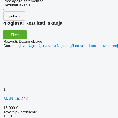
Predlagajte spremembo
Rezultati iskanja:
-
pokaži
4 oglasa:
Rezultati iskanja
Filter
Razvrsti
:
Datum objave
Datum objave
Najdražji na vrhu
Najcenejši na vrhu
Leto - novi naprej
1
MAN 19.272
15.000 €
Tovornjak prekucnik
1990