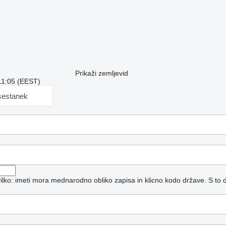
Prikaži zemljevid
 11:05 (EEST)
sestanek
vilko: imeti mora mednarodno obliko zapisa in klicno kodo države.
S to 