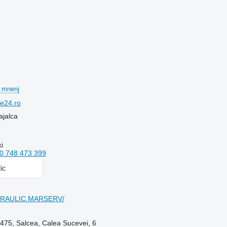
 mnenj
ne24.ro
ajalca
i
0 748 473 399
lic
DRAULIC.MARSERV/
475, Salcea, Calea Sucevei, 6