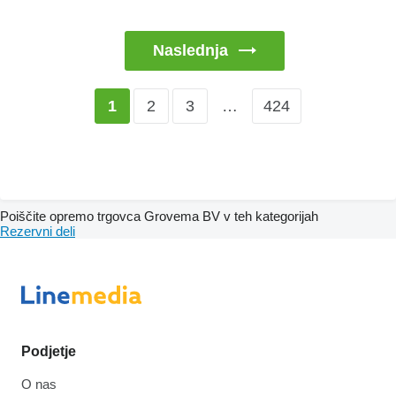
Naslednja
2
3
…
424
1
Poiščite opremo trgovca Grovema BV v teh kategorijah
Rezervni deli
Podjetje
O nas