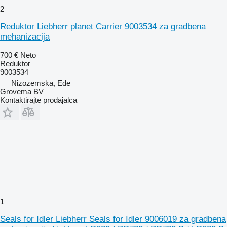
2
Reduktor Liebherr planet Carrier 9003534 za gradbena
mehanizacija
700 €
Neto
Reduktor
9003534
Nizozemska, Ede
Grovema BV
Kontaktirajte prodajalca
1
Seals for Idler Liebherr Seals for Idler 9006019 za gradbena