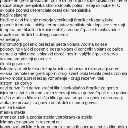
predležne gredi
prestavne ročice
sinhroni
podložke
jojstiki prestavne
ročice
ohišje menjalnika
sklopi stopalk
potisni ležaji sklopke
PTO
sklopke
zobniki diferenciala
ostali deli menjalnika
hladilni sistemi
hladilne cevi
hlajenje motorja
ventilatorji
črpalke
ekspanzijske
posode
termostati
ohišja termostatov
ventilatorske lopatice
senzorji
temperature hladilne tekočine
ohišja vodne črpalke
tesnila vodne
črpalke
ostali deli hladilnega sistema
vzmetenja
hidromotorji gosenic
osi
ležaji
pesta volana
vodilna kolesa
polosovine
valjčki gosenic
pesta
volanski končniki
volanske palice
vzmeti
krmilni drogi
volanski obroči
nosilni valjčki
črpalke servo
volana
amortizerji
gosenice
členki gosenice
listnate vzmeti
kolesni ležaji
krmilni mehanizmi
rezervoarji servo
volana
ravnotežne gredi
oporni drogi
silent bloki
tesnila pesta
zobniki
servo motorja
drsni ležaji
vzmetenje - drugi rezervni deli
sistemi za gorivo
cevi goriva
filtri goriva
zračni filtri
visokotlačna črpalke za gorivo
injektorji
cevi za dovod zraka
senzorji nivoja goriva
črpalke za gorivo
ohišja zračnih filtrov
ohišja filtra goriva
rampe za gorivo
rezervoarji
zraka
rezervoarji za gorivo
ostali deli sistema goriva
deli za kabine
maske
stekla
stranska stekla
zadnja stekla
vetrobranska stekla
klimatske naprave in rezervni deli
kondenzatorji klime
kompresorji klimatskih naprav
cevi za klimatsko