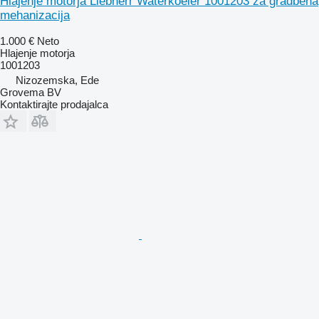
Hlajenje motorja Liebherr Waterkoeler 1001203 za gradbena
mehanizacija
1.000 €
Neto
Hlajenje motorja
1001203
Nizozemska, Ede
Grovema BV
Kontaktirajte prodajalca