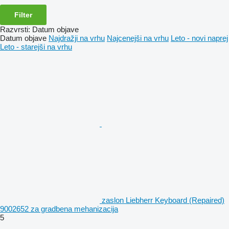
Filter
Razvrsti
:
Datum objave
Datum objave
Najdražji na vrhu
Najcenejši na vrhu
Leto - novi naprej
Leto - starejši na vrhu
zaslon Liebherr Keyboard (Repaired)
9002652 za gradbena mehanizacija
5