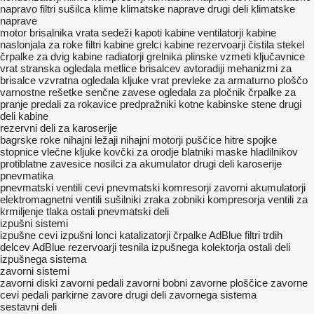
napravo
filtri sušilca klime
klimatske naprave
drugi deli klimatske
naprave
motor brisalnika
vrata
sedeži
kapoti
kabine
ventilatorji kabine
naslonjala za roke
filtri kabine
grelci kabine
rezervoarji čistila stekel
črpalke za dvig kabine
radiatorji grelnika
plinske vzmeti
ključavnice
vrat
stranska ogledala
metlice brisalcev
avtoradiji
mehanizmi za
brisalce
vzvratna ogledala
kljuke vrat
prevleke za armaturno ploščo
varnostne rešetke
senčne zavese
ogledala za pločnik
črpalke za
pranje
predali za rokavice
predpražniki
kotne kabinske stene
drugi
deli kabine
rezervni deli za karoserije
bagrske roke
nihajni ležaji
nihajni motorji
puščice
hitre spojke
stopnice
vlečne kljuke
kovčki za orodje
blatniki
maske hladilnikov
protiblatne zavesice
nosilci za akumulator
drugi deli karoserije
pnevmatika
pnevmatski ventili
cevi
pnevmatski komresorji
zavorni akumulatorji
elektromagnetni ventili
sušilniki zraka
zobniki kompresorja
ventili za
krmiljenje tlaka
ostali pnevmatski deli
izpušni sistemi
izpušne cevi
izpušni lonci
katalizatorji
črpalke AdBlue
filtri trdih
delcev
AdBlue rezervoarji
tesnila izpušnega kolektorja
ostali deli
izpušnega sistema
zavorni sistemi
zavorni diski
zavorni pedali
zavorni bobni
zavorne ploščice
zavorne
cevi
pedali parkirne zavore
drugi deli zavornega sistema
sestavni deli