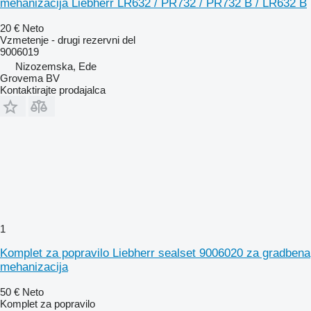
mehanizacija Liebherr LR632 / PR732 / PR732 B / LR632 B
20 €
Neto
Vzmetenje - drugi rezervni del
9006019
Nizozemska, Ede
Grovema BV
Kontaktirajte prodajalca
1
Komplet za popravilo Liebherr sealset 9006020 za gradbena
mehanizacija
50 €
Neto
Komplet za popravilo