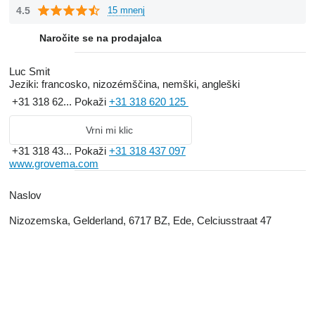
4.5
15 mnenj
Naročite se na prodajalca
Luc Smit
Jeziki:
francosko, nizozémščina, nemški, angleški
+31 318 62...
Pokaži
+31 318 620 125
Vrni mi klic
+31 318 43...
Pokaži
+31 318 437 097
www.grovema.com
Naslov
Nizozemska, Gelderland, 6717 BZ, Ede, Celciusstraat 47