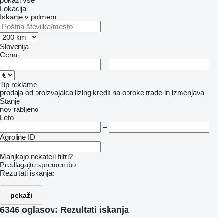
pokaži vse
Lokacija
Iskanje v polmeru
Slovenija
Cena
–
Tip reklame
prodaja
od proizvajalca
lizing
kredit
na obroke
trade-in
izmenjava
Stanje
nov
rabljeno
Leto
–
Agroline ID
Manjkajo nekateri filtri?
Predlagajte spremembo
Rezultati iskanja:
-
pokaži
6346 oglasov:
Rezultati iskanja