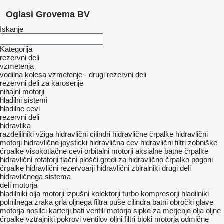
Oglasi Grovema BV
Iskanje
Kategorija
rezervni deli
vzmetenja
vodilna kolesa
vzmetenje - drugi rezervni deli
rezervni deli za karoserije
nihajni motorji
hladilni sistemi
hladilne cevi
rezervni deli
hidravlika
razdelilniki vžiga
hidravlični cilindri
hidravlične črpalke
hidravlični
motorji
hidravlične joysticki
hidravlična cev
hidravlični filtri
zobniške
črpalke
visokotlačne cevi
orbitalni motorji
aksialne batne črpalke
hidravlični rotatorji
tlačni plošči
gredi za hidravlično črpalko
pogoni
črpalke
hidravlični rezervoarji
hidravlični zbiralniki
drugi deli
hidravličnega sistema
deli motorja
hladilniki olja
motorji
izpušni kolektorji
turbo kompresorji
hladilniki
polnilnega zraka
grla oljnega filtra
puše cilindra
batni obročki
glave
motorja
nosilci
karterji
bati
ventili motorja
sipke za merjenje olja
oljne
črpalke
vztrajniki
pokrovi ventilov
oljni filtri
bloki motorja
odmične