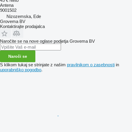
45 €
Neto
Antena
9001502
Nizozemska, Ede
Grovema BV
Kontaktirajte prodajalca
Naročite se na nove oglase podjetja Grovema BV
Naroči se
S klikom tukaj se strinjate z našim
pravilnikom o zasebnosti
in
uporabniško pogodbo
.