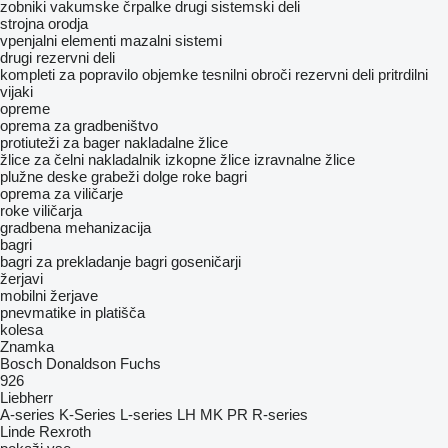
zobniki
vakumske črpalke
drugi sistemski deli
strojna orodja
vpenjalni elementi
mazalni sistemi
drugi rezervni deli
kompleti za popravilo
objemke
tesnilni obroči
rezervni deli
pritrdilni
vijaki
opreme
oprema za gradbeništvo
protiuteži za bager
nakladalne žlice
žlice za čelni nakladalnik
izkopne žlice
izravnalne žlice
plužne deske
grabeži
dolge roke bagri
oprema za viličarje
roke viličarja
gradbena mehanizacija
bagri
bagri za prekladanje
bagri goseničarji
žerjavi
mobilni žerjave
pnevmatike in platišča
kolesa
Znamka
Bosch
Donaldson
Fuchs
926
Liebherr
A-series
K-Series
L-series
LH
MK
PR
R-series
Linde
Rexroth