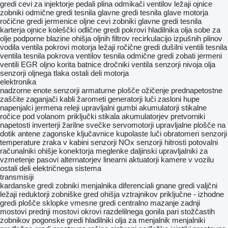
gredi
cevi za injektorje
pedali plina
odmikači ventilov
ležaji ojnice
zobniki odmične gredi
tesnila glavne gredi
tesnila glave motorja
ročične gredi
jermenice
oljne cevi
zobniki glavne gredi
tesnila
karterja
ojnice
koleščki odlične gredi
pokrovi hladilnika olja
sobe za
olje
podporne blazine
ohišja oljnih filtrov
recirkulacijo izpušnih plinov
vodila ventila
pokrovi motorja
ležaji ročične gredi
dušilni ventili
tesnila
ventila
tesnila pokrova ventilov
tesnila odmične gredi
zobati jermeni
ventili EGR
oljno korita
batnice
dročniki ventila
senzorji nivoja olja
senzorji oljnega tlaka
ostali deli motorja
elektronika
nadzorne enote
senzorji
armaturne plošče
ožičenje
prednapetostne
zaščite
zaganjači
kabli
žarometi
generatorji
luči
zasloni
hupe
napenjalci jermena
releji
upravljalni gumbi
akumulatorji
stikalne
ročice pod volanom
priključki
stikala akumulatorjev
pretvorniki
napetosti inverterji
žarilne svečke
servomotorji
upravljalne plošče na
dotik
antene
zagonske ključavnice
kupolaste luči
obratomeri
senzorji
temperature zraka v kabini
senzorji NOx
senzorji hitrosti
potovalni
računalniki
ohišje konektorja
meglenke
daljinski upravljalniki za
vzmetenje
pasovi alternatorjev
linearni aktuatorji
kamere v vozilu
ostali deli električnega sistema
transmisiji
kardanske gredi
zobniki menjalnika
diferenciali
gnane gredi
valjčni
ležaji
reduktorji
zobniške gred
ohišja vztrajnikov
priključne - izhodne
gredi
plošče sklopke
vmesne gredi
centralno mazanje
zadnji
mostovi
prednji mostovi
okrovi razdelilnega gonila
pari stožčastih
zobnikov
pogonske gredi
hladilniki olja za menjalnik
menjalniki