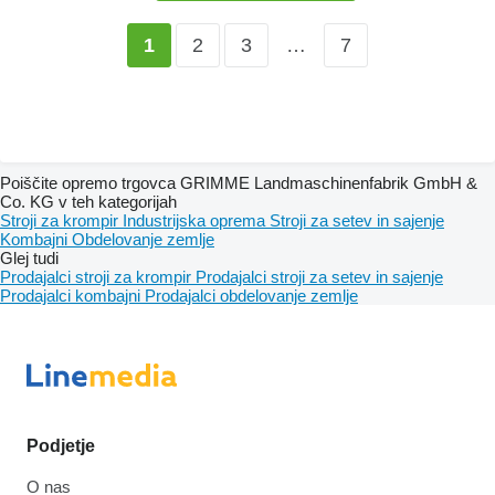
2
3
…
7
1
Poiščite opremo trgovca GRIMME Landmaschinenfabrik GmbH &
Co. KG v teh kategorijah
Stroji za krompir
Industrijska oprema
Stroji za setev in sajenje
Kombajni
Obdelovanje zemlje
Glej tudi
Prodajalci stroji za krompir
Prodajalci stroji za setev in sajenje
Prodajalci kombajni
Prodajalci obdelovanje zemlje
Podjetje
O nas