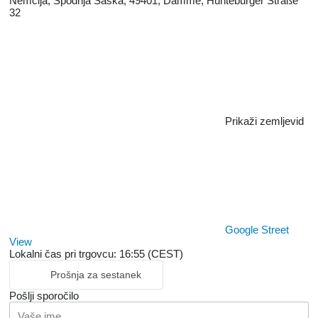
Nemčija, Spodnja Saška, 49401, Damme, Hunteburger Straße
32
Prikaži zemljevid
Google Street
View
Lokalni čas pri trgovcu: 16:55 (CEST)
Prošnja za sestanek
Pošlji sporočilo