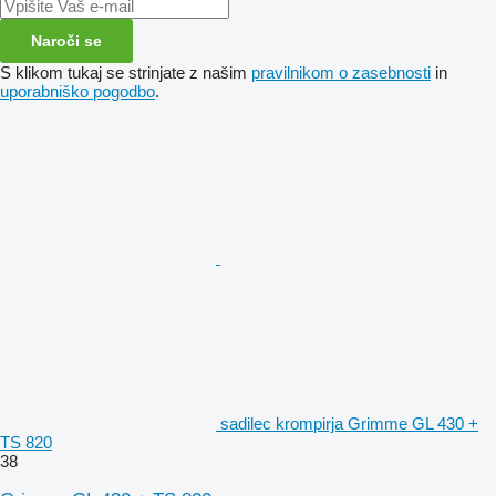
Naroči se
S klikom tukaj se strinjate z našim
pravilnikom o zasebnosti
in
uporabniško pogodbo
.
sadilec krompirja Grimme GL 430 +
TS 820
38