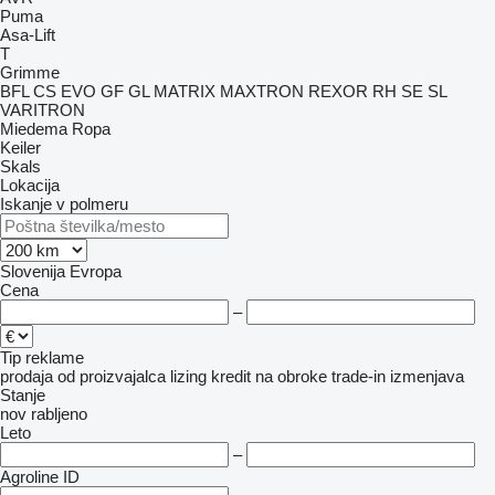
Puma
Asa-Lift
T
Grimme
BFL
CS
EVO
GF
GL
MATRIX
MAXTRON
REXOR
RH
SE
SL
VARITRON
Miedema
Ropa
Keiler
Skals
Lokacija
Iskanje v polmeru
Slovenija
Evropa
Cena
–
Tip reklame
prodaja
od proizvajalca
lizing
kredit
na obroke
trade-in
izmenjava
Stanje
nov
rabljeno
Leto
–
Agroline ID