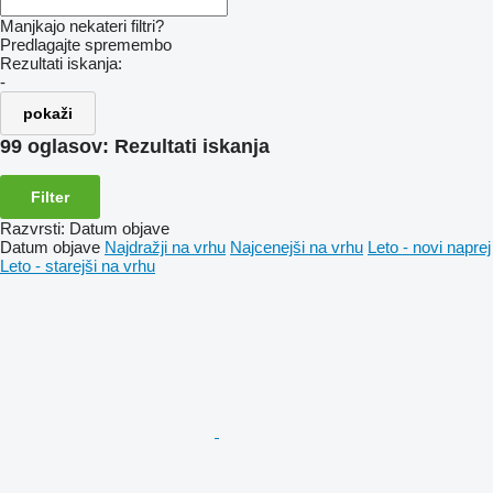
Manjkajo nekateri filtri?
Predlagajte spremembo
Rezultati iskanja:
-
pokaži
99 oglasov:
Rezultati iskanja
Filter
Razvrsti
:
Datum objave
Datum objave
Najdražji na vrhu
Najcenejši na vrhu
Leto - novi naprej
Leto - starejši na vrhu