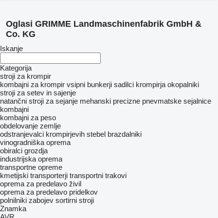
Oglasi GRIMME Landmaschinenfabrik GmbH &
Co. KG
Iskanje
Kategorija
stroji za krompir
kombajni za krompir
vsipni bunkerji
sadilci krompirja
okopalniki
stroji za setev in sajenje
natančni stroji za sejanje mehanski
precizne pnevmatske sejalnice
kombajni
kombajni za peso
obdelovanje zemlje
odstranjevalci krompirjevih stebel
brazdalniki
vinogradniška oprema
obiralci grozdja
industrijska oprema
transportne opreme
kmetijski transporterji
transportni trakovi
oprema za predelavo živil
oprema za predelavo pridelkov
polnilniki zabojev
sortirni stroji
Znamka
AVR