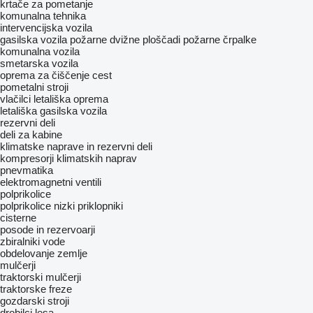
krtače za pometanje
komunalna tehnika
intervencijska vozila
gasilska vozila
požarne dvižne ploščadi
požarne črpalke
komunalna vozila
smetarska vozila
oprema za čiščenje cest
pometalni stroji
vlačilci
letališka oprema
letališka gasilska vozila
rezervni deli
deli za kabine
klimatske naprave in rezervni deli
kompresorji klimatskih naprav
pnevmatika
elektromagnetni ventili
polprikolice
polprikolice nizki priklopniki
cisterne
posode in rezervoarji
zbiralniki vode
obdelovanje zemlje
mulčerji
traktorski mulčerji
traktorske freze
gozdarski stroji
drobilci lesa