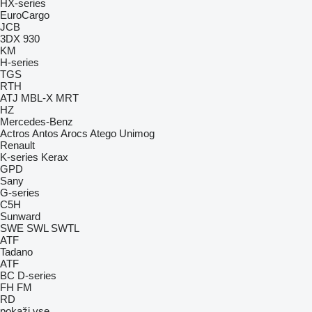
HX-series
EuroCargo
JCB
3DX
930
KM
H-series
TGS
RTH
ATJ
MBL-X
MRT
HZ
Mercedes-Benz
Actros
Antos
Arocs
Atego
Unimog
Renault
K-series
Kerax
GPD
Sany
G-series
C5H
Sunward
SWE
SWL
SWTL
ATF
Tadano
ATF
BC
D-series
FH
FM
RD
pokaži vse