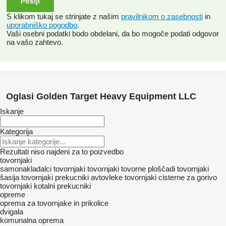
S klikom tukaj se strinjate z našim
pravilnikom o zasebnosti
in
uporabniško pogodbo
.
Vaši osebni podatki bodo obdelani, da bo mogoče podati odgovor
na vašo zahtevo.
Oglasi Golden Target Heavy Equipment LLC
Iskanje
Kategorija
Rezultati niso najdeni za to poizvedbo
tovornjaki
samonakladalci tovornjaki
tovornjaki tovorne ploščadi
tovornjaki
šasija
tovornjaki prekucniki
avtovleke
tovornjaki cisterne za gorivo
tovornjaki kotalni prekucniki
opreme
oprema za tovornjake in prikolice
dvigala
komunalna oprema