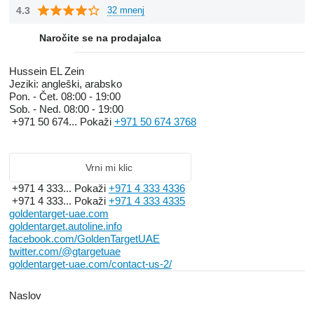
4.3
32 mnenj
Naročite se na prodajalca
Hussein EL Zein
Jeziki:
angleški, arabsko
Pon. - Čet.
08:00 - 19:00
Sob. - Ned.
08:00 - 19:00
+971 50 674...
Pokaži
+971 50 674 3768
Vrni mi klic
+971 4 333...
Pokaži
+971 4 333 4336
+971 4 333...
Pokaži
+971 4 333 4335
goldentarget-uae.com
goldentarget.autoline.info
facebook.com/GoldenTargetUAE
twitter.com/@gtargetuae
goldentarget-uae.com/contact-us-2/
Naslov