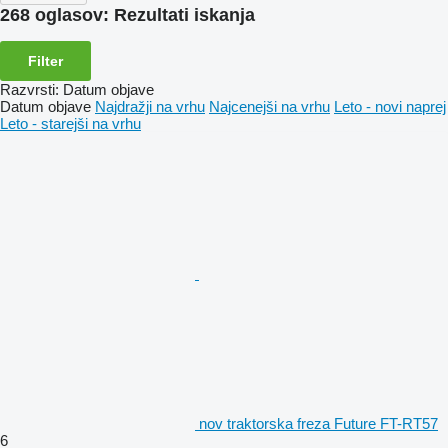
268 oglasov:
Rezultati iskanja
Filter
Razvrsti
:
Datum objave
Datum objave
Najdražji na vrhu
Najcenejši na vrhu
Leto - novi naprej
Leto - starejši na vrhu
nov traktorska freza Future FT-RT57
6