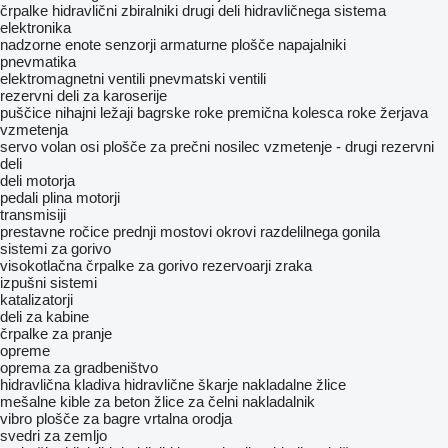
črpalke
hidravlični zbiralniki
drugi deli hidravličnega sistema
elektronika
nadzorne enote
senzorji
armaturne plošče
napajalniki
pnevmatika
elektromagnetni ventili
pnevmatski ventili
rezervni deli za karoserije
puščice
nihajni ležaji
bagrske roke
premična kolesca roke žerjava
vzmetenja
servo volan
osi
plošče za prečni nosilec
vzmetenje - drugi rezervni
deli
deli motorja
pedali plina
motorji
transmisiji
prestavne ročice
prednji mostovi
okrovi razdelilnega gonila
sistemi za gorivo
visokotlačna črpalke za gorivo
rezervoarji zraka
izpušni sistemi
katalizatorji
deli za kabine
črpalke za pranje
opreme
oprema za gradbeništvo
hidravlična kladiva
hidravlične škarje
nakladalne žlice
mešalne kible za beton
žlice za čelni nakladalnik
vibro plošče za bagre
vrtalna orodja
svedri za zemljo