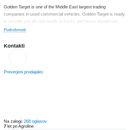
Golden Target is one of the Middle East largest trading
companies in used commercial vehicles. Golden Target is ready
to provide you all your needs in trucks and heavy equipment,
Such as ( Head Trucks, Chassis, Truck with Cranes, Truck with
Podrobnosti
Block Cranes, Concrete Mixers, Tipper Trucks, Tanker Trucks,
Skip Loaders, Hook Loaders, Compactors)
Kontakti
In addition, Golden Target is distinguished by the excellent
service that provides to its customers.
Preverjeni prodajalec
Na zalogi:
268 oglasov
7
let pri Agroline