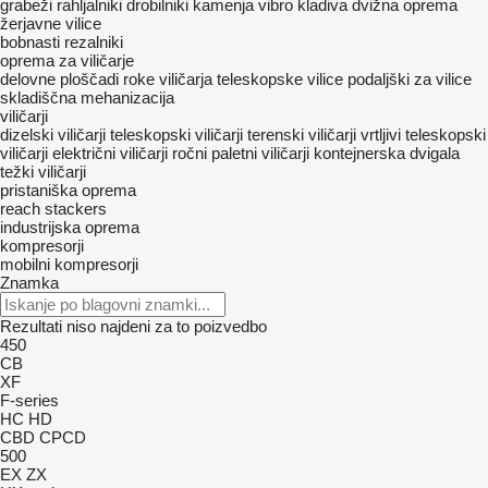
grabeži
rahljalniki
drobilniki kamenja
vibro kladiva
dvižna oprema
žerjavne vilice
bobnasti rezalniki
oprema za viličarje
delovne ploščadi
roke viličarja
teleskopske vilice
podaljški za vilice
skladiščna mehanizacija
viličarji
dizelski viličarji
teleskopski viličarji
terenski viličarji
vrtljivi teleskopski
viličarji
električni viličarji
ročni paletni viličarji
kontejnerska dvigala
težki viličarji
pristaniška oprema
reach stackers
industrijska oprema
kompresorji
mobilni kompresorji
Znamka
Rezultati niso najdeni za to poizvedbo
450
CB
XF
F-series
HC
HD
CBD
CPCD
500
EX
ZX