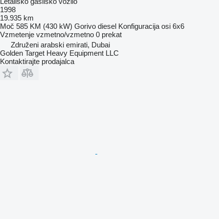
Letališko gasilsko vozilo
1998
19.935 km
Moč
585 KM (430 kW)
Gorivo
diesel
Konfiguracija osi
6x6
Vzmetenje
vzmetno/vzmetno
0 prekat
Združeni arabski emirati, Dubai
Golden Target Heavy Equipment LLC
Kontaktirajte prodajalca