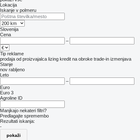
Lokacija
Iskanje v polmeru
Slovenija
Cena
–
Tip reklame
prodaja
od proizvajalca
lizing
kredit
na obroke
trade-in
izmenjava
Stanje
nov
rabljeno
Leto
–
Euro
Euro 3
Agroline ID
Manjkajo nekateri filtri?
Predlagajte spremembo
Rezultati iskanja:
-
pokaži