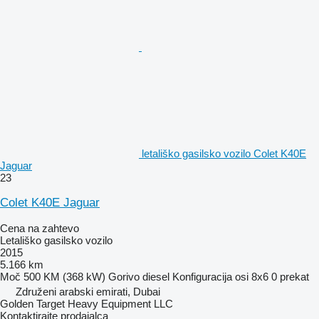
letališko gasilsko vozilo Colet K40E
Jaguar
23
Colet K40E Jaguar
Cena na zahtevo
Letališko gasilsko vozilo
2015
5.166 km
Moč
500 KM (368 kW)
Gorivo
diesel
Konfiguracija osi
8x6
0 prekat
Združeni arabski emirati, Dubai
Golden Target Heavy Equipment LLC
Kontaktirajte prodajalca