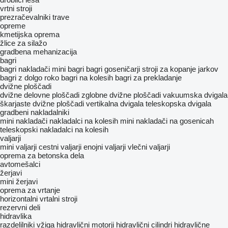
vrtni stroji
prezračevalniki trave
opreme
kmetijska oprema
žlice za silažo
gradbena mehanizacija
bagri
bagri nakladači
mini bagri
bagri goseničarji
stroji za kopanje jarkov
bagri z dolgo roko
bagri na kolesih
bagri za prekladanje
dvižne ploščadi
dvižne delovne ploščadi
zglobne dvižne ploščadi
vakuumska dvigala
škarjaste dvižne ploščadi
vertikalna dvigala
teleskopska dvigala
gradbeni nakladalniki
mini nakladači
nakladalci na kolesih
mini nakladači na gosenicah
teleskopski nakladalci na kolesih
valjarji
mini valjarji
cestni valjarji
enojni valjarji
vlečni valjarji
oprema za betonska dela
avtomešalci
žerjavi
mini žerjavi
oprema za vrtanje
horizontalni vrtalni stroji
rezervni deli
hidravlika
razdelilniki vžiga
hidravlični motorji
hidravlični cilindri
hidravlične