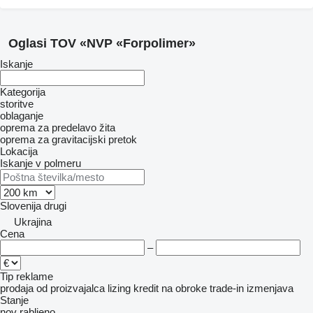
Oglasi TOV «NVP «Forpolimer»
Iskanje
Kategorija
storitve
oblaganje
oprema za predelavo žita
oprema za gravitacijski pretok
Lokacija
Iskanje v polmeru
Slovenija
drugi
Ukrajina
Cena
–
Tip reklame
prodaja
od proizvajalca
lizing
kredit
na obroke
trade-in
izmenjava
Stanje
nov
rabljeno