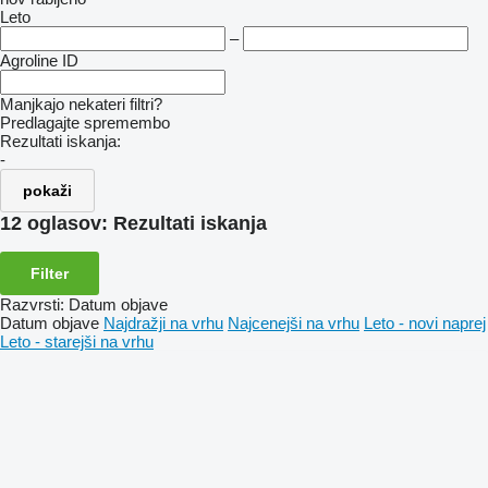
Leto
–
Agroline ID
Manjkajo nekateri filtri?
Predlagajte spremembo
Rezultati iskanja:
-
pokaži
12 oglasov:
Rezultati iskanja
Filter
Razvrsti
:
Datum objave
Datum objave
Najdražji na vrhu
Najcenejši na vrhu
Leto - novi naprej
Leto - starejši na vrhu