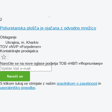
2
Poliuretanska plošča je ojačana z odvodno mrežico
Oblaganje
Ukrajina, m. Kharkiv
TOV «NVP «Forpolimer»
Kontaktirajte prodajalca
Naročite se na nove oglase podjetja ТОВ «НВП «Форполімер»
Naroči se
S klikom tukaj se strinjate z našim
pravilnikom o zasebnosti
in
uporabniško pogodbo
.