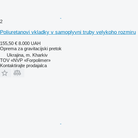
2
Poliuretanovi vkladky v samoplyvni truby velykoho rozmiru
155,50 €
8.000 UAH
Oprema za gravitacijski pretok
Ukrajina, m. Kharkiv
TOV «NVP «Forpolimer»
Kontaktirajte prodajalca