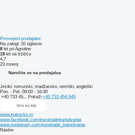
Preverjeni prodajalec
Na zalogi:
20 oglasov
8
let pri Agroline
19
let na tržišču
4.7
23 mnenj
Naročite se na prodajalca
Jeziki:
romunski, madžarsko, nemški, angleški
Pon. - Pet.
08:00 - 16:30
+40 733 45...
Pokaži
+40 733 454 545
Vrni mi klic
www.eutrucks.ro
www.facebook.com/eurotradetransilvania
www.instagram.com/eurotrade_transilvania
Naslov