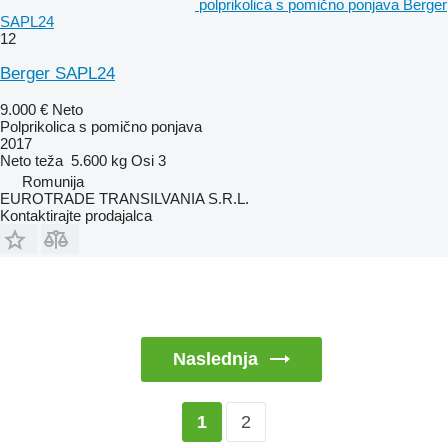
polprikolica s pomično ponjava Berger
SAPL24
12
Berger SAPL24
9.000 €
Neto
Polprikolica s pomično ponjava
2017
Neto teža
5.600 kg
Osi
3
Romunija
EUROTRADE TRANSILVANIA S.R.L.
Kontaktirajte prodajalca
Naslednja
2
1