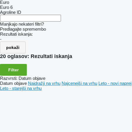
Euro
Euro 6
Agroline ID
Manjkajo nekateri filtri?
Predlagajte spremembo
Rezultati iskanja:
-
pokaži
20 oglasov:
Rezultati iskanja
Filter
Razvrsti
:
Datum objave
Datum objave
Najdražji na vrhu
Najcenejši na vrhu
Leto - novi naprej
Leto - starejši na vrhu