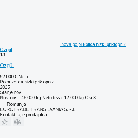
nova polprikolica nizki priklopnik
Özgül
13
Özgül
52.000 €
Neto
Polprikolica nizki priklopnik
2025
Stanje
nov
Nosilnost
46.000 kg
Neto teža
12.000 kg
Osi
3
Romunija
EUROTRADE TRANSILVANIA S.R.L.
Kontaktirajte prodajalca