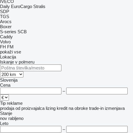
IVECO
Daily
EuroCargo
Stralis
SDP
TGS
Arocs
Boxer
S-series
SCB
Caddy
Volvo
FH
FM
pokaži vse
Lokacija
Iskanje v polmeru
Slovenija
Cena
–
Tip reklame
prodaja
od proizvajalca
lizing
kredit
na obroke
trade-in
izmenjava
Stanje
nov
rabljeno
Leto
–