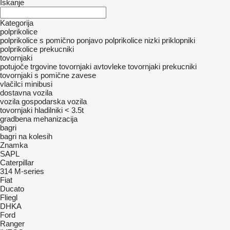
Iskanje
Kategorija
polprikolice
polprikolice s pomično ponjavo
polprikolice nizki priklopniki
polprikolice prekucniki
tovornjaki
potujoče trgovine tovornjaki
avtovleke
tovornjaki prekucniki
tovornjaki s pomične zavese
vlačilci
minibusi
dostavna vozila
vozila
gospodarska vozila
tovornjaki hladilniki < 3.5t
gradbena mehanizacija
bagri
bagri na kolesih
Znamka
SAPL
Caterpillar
314
M-series
Fiat
Ducato
Fliegl
DHKA
Ford
Ranger