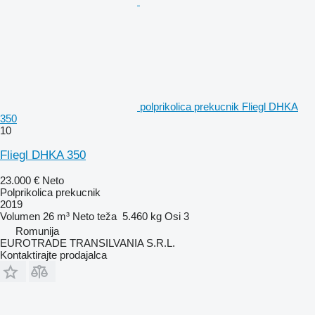
polprikolica prekucnik Fliegl DHKA
350
10
Fliegl DHKA 350
23.000 €
Neto
Polprikolica prekucnik
2019
Volumen
26 m³
Neto teža
5.460 kg
Osi
3
Romunija
EUROTRADE TRANSILVANIA S.R.L.
Kontaktirajte prodajalca