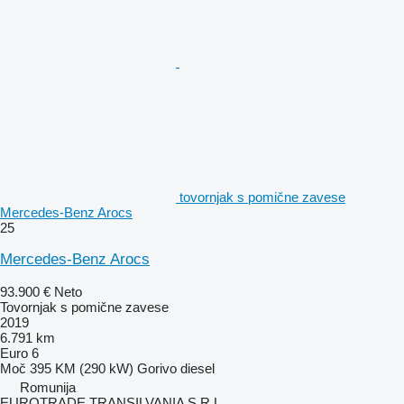
tovornjak s pomične zavese
Mercedes-Benz Arocs
25
Mercedes-Benz Arocs
93.900 €
Neto
Tovornjak s pomične zavese
2019
6.791 km
Euro 6
Moč
395 KM (290 kW)
Gorivo
diesel
Romunija
EUROTRADE TRANSILVANIA S.R.L.