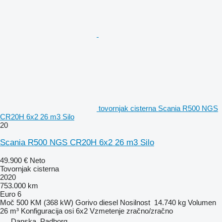
tovornjak cisterna Scania R500 NGS
CR20H 6x2 26 m3 Silo
20
Scania R500 NGS CR20H 6x2 26 m3 Silo
49.900 €
Neto
Tovornjak cisterna
2020
753.000 km
Euro 6
Moč
500 KM (368 kW)
Gorivo
diesel
Nosilnost
14.740 kg
Volumen
26 m³
Konfiguracija osi
6x2
Vzmetenje
zračno/zračno
Danska, Padborg