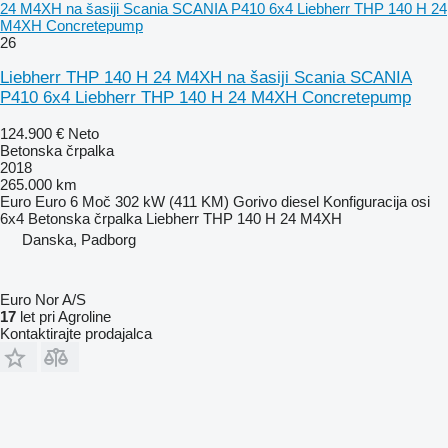
24 M4XH na šasiji Scania SCANIA P410 6x4 Liebherr THP 140 H 24
M4XH Concretepump
26
Liebherr THP 140 H 24 M4XH na šasiji Scania SCANIA
P410 6x4 Liebherr THP 140 H 24 M4XH Concretepump
124.900 €
Neto
Betonska črpalka
2018
265.000 km
Euro
Euro 6
Moč
302 kW (411 KM)
Gorivo
diesel
Konfiguracija osi
6x4
Betonska črpalka
Liebherr THP 140 H 24 M4XH
Danska, Padborg
Euro Nor A/S
17
let pri Agroline
Kontaktirajte prodajalca