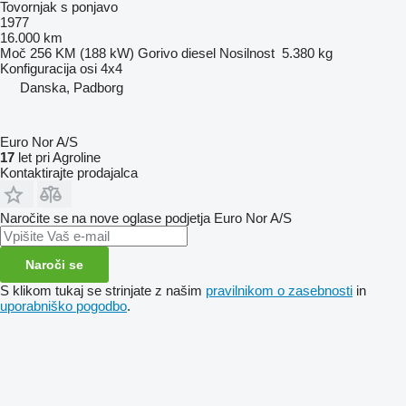
Tovornjak s ponjavo
1977
16.000 km
Moč
256 KM (188 kW)
Gorivo
diesel
Nosilnost
5.380 kg
Konfiguracija osi
4x4
Danska, Padborg
Euro Nor A/S
17
let pri Agroline
Kontaktirajte prodajalca
Naročite se na nove oglase podjetja Euro Nor A/S
Naroči se
S klikom tukaj se strinjate z našim
pravilnikom o zasebnosti
in
uporabniško pogodbo
.