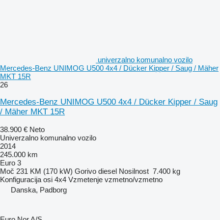
univerzalno komunalno vozilo
Mercedes-Benz UNIMOG U500 4x4 / Dücker Kipper / Saug / Mäher
MKT 15R
26
Mercedes-Benz UNIMOG U500 4x4 / Dücker Kipper / Saug
/ Mäher MKT 15R
38.900 €
Neto
Univerzalno komunalno vozilo
2014
245.000 km
Euro 3
Moč
231 KM (170 kW)
Gorivo
diesel
Nosilnost
7.400 kg
Konfiguracija osi
4x4
Vzmetenje
vzmetno/vzmetno
Danska, Padborg
Euro Nor A/S