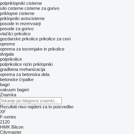
polpriklopniki cisterne
silo cisterne
cisterne za gorivo
priklopne cisterne
priklopniki avtocisterne
posode in rezervoarji
posode za gorivo
vlačilci
prikolice
gozdarske prikolice
prikolice za cevi
opreme
oprema za tovornjake in prikolice
dvigala
polprikolice
polprikolice nizki priklopniki
gradbena mehanizacija
oprema za betonska dela
betonske črpalke
bagri
vakuum bageri
Znamka
Rezultati niso najdeni za to poizvedbo
XF
F-series
2120
HMK Bilcon
Citymaster