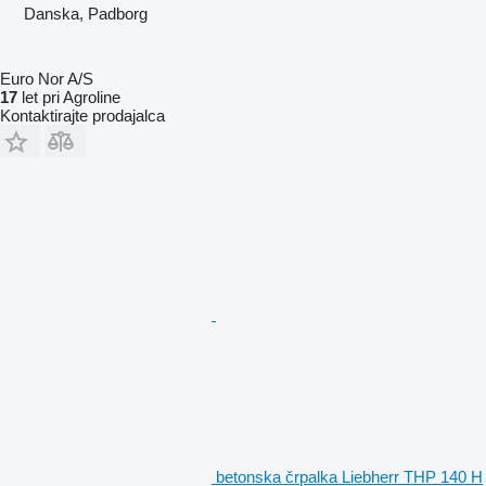
Danska, Padborg
Euro Nor A/S
17
let pri Agroline
Kontaktirajte prodajalca
betonska črpalka Liebherr THP 140 H