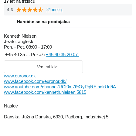
is looking for.
17
let na tržišču
4.6
34 mnenj
Naročite se na prodajalca
Kenneth Nielsen
Jeziki:
angleški
Pon. - Pet.
08:00 - 17:00
+45 40 35 ...
Pokaži
+45 40 35 20 07
Vrni mi klic
www.euronor.dk
www.facebook.com/euronor.dk/
www.youtube.com/channel/UCf0xI7t9OyPqRElhqlrUd9A
www.facebook.com/kenneth.nielsen.5815
Naslov
Danska, Južna Danska, 6330, Padborg, Industrivej 5