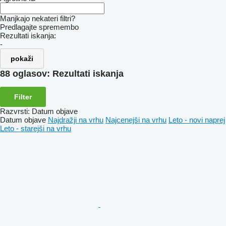
Manjkajo nekateri filtri?
Predlagajte spremembo
Rezultati iskanja:
-
pokaži
88 oglasov:
Rezultati iskanja
Filter
Razvrsti
:
Datum objave
Datum objave
Najdražji na vrhu
Najcenejši na vrhu
Leto - novi naprej
Leto - starejši na vrhu