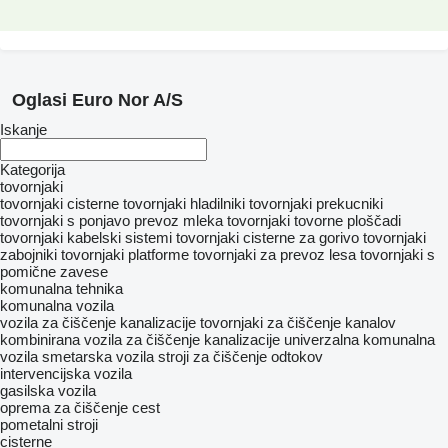
Oglasi Euro Nor A/S
Iskanje
Kategorija
tovornjaki
tovornjaki cisterne
tovornjaki hladilniki
tovornjaki prekucniki
tovornjaki s ponjavo
prevoz mleka
tovornjaki tovorne ploščadi
tovornjaki kabelski sistemi
tovornjaki cisterne za gorivo
tovornjaki
zabojniki
tovornjaki platforme
tovornjaki za prevoz lesa
tovornjaki s
pomične zavese
komunalna tehnika
komunalna vozila
vozila za čiščenje kanalizacije
tovornjaki za čiščenje kanalov
kombinirana vozila za čiščenje kanalizacije
univerzalna komunalna
vozila
smetarska vozila
stroji za čiščenje odtokov
intervencijska vozila
gasilska vozila
oprema za čiščenje cest
pometalni stroji
cisterne