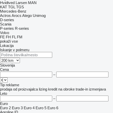
Hvidtved Larsen
MAN
KAT
TGL
TGS
Mercedes-Benz
Actros
Arocs
Atego
Unimog
D-series
Scania
P-series
R-series
Volvo
FE
FH
FL
FM
pokaži vse
Lokacija
Iskanje v polmeru
Slovenija
Cena
–
Tip reklame
prodaja
od proizvajalca
lizing
kredit
na obroke
trade-in
izmenjava
Leto
–
Euro
Euro 2
Euro 3
Euro 4
Euro 5
Euro 6
Agroline ID