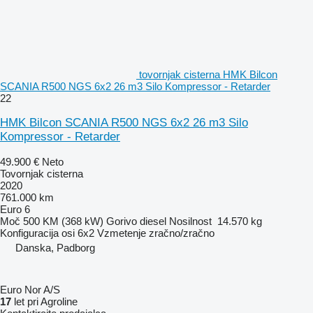
tovornjak cisterna HMK Bilcon
SCANIA R500 NGS 6x2 26 m3 Silo Kompressor - Retarder
22
HMK Bilcon SCANIA R500 NGS 6x2 26 m3 Silo
Kompressor - Retarder
49.900 €
Neto
Tovornjak cisterna
2020
761.000 km
Euro 6
Moč
500 KM (368 kW)
Gorivo
diesel
Nosilnost
14.570 kg
Konfiguracija osi
6x2
Vzmetenje
zračno/zračno
Danska, Padborg
Euro Nor A/S
17
let pri Agroline