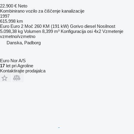
22.900 €
Neto
Kombinirano vozilo za čiščenje kanalizacije
1997
615.998 km
Euro
Euro 2
Moč
260 KM (191 kW)
Gorivo
diesel
Nosilnost
5.098,38 kg
Volumen
8,399 m³
Konfiguracija osi
4x2
Vzmetenje
vzmetno/vzmetno
Danska, Padborg
Euro Nor A/S
17
let pri Agroline
Kontaktirajte prodajalca