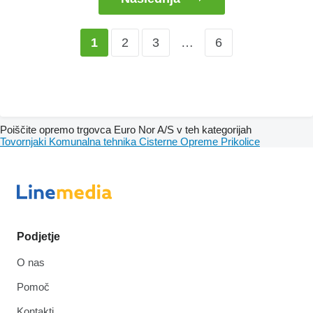
2
3
…
6
1
Poiščite opremo trgovca Euro Nor A/S v teh kategorijah
Tovornjaki
Komunalna tehnika
Cisterne
Opreme
Prikolice
Podjetje
O nas
Pomoč
Kontakti