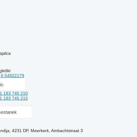
ajalca
leški
 6 54922179
lic
1 183 745 210
1 183 745 215
sestanek
ndija, 4231 DP, Meerkerk, Ambachtstraat 3