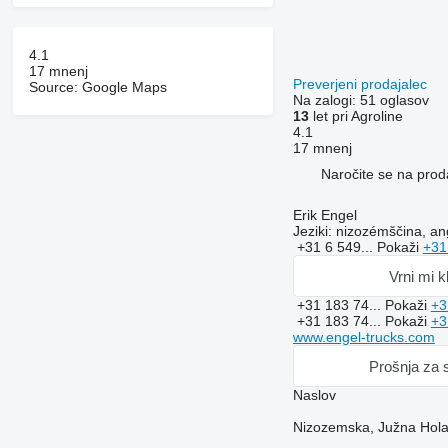
4.1
17 mnenj
Preverjeni prodajalec
Source: Google Maps
Na zalogi:
51 oglasov
13
let pri Agroline
4.1
17 mnenj
Naročite se na prod
Erik Engel
Jeziki:
nizozémščina, ang
+31 6 549...
Pokaži
+31
Vrni mi k
+31 183 74...
Pokaži
+3
+31 183 74...
Pokaži
+3
www.engel-trucks.com
Prošnja za 
Naslov
Nizozemska, Južna Hola