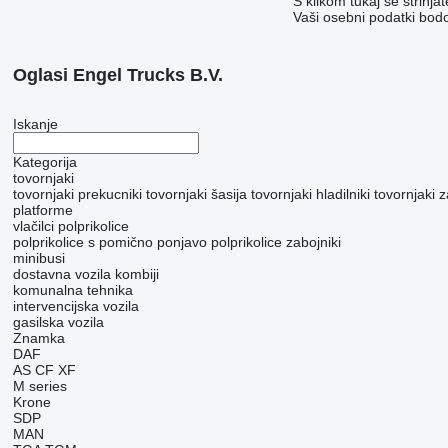
S klikom tukaj se strinja
Vaši osebni podatki bod
Oglasi Engel Trucks B.V.
Iskanje
Kategorija
tovornjaki
tovornjaki prekucniki
tovornjaki šasija
tovornjaki hladilniki
tovornjaki z
platforme
vlačilci
polprikolice
polprikolice s pomično ponjavo
polprikolice zabojniki
minibusi
dostavna vozila
kombiji
komunalna tehnika
intervencijska vozila
gasilska vozila
Znamka
DAF
AS
CF
XF
M series
Krone
SDP
MAN