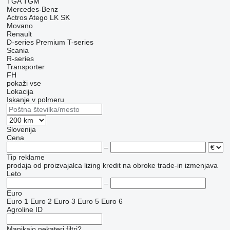
TGA
TGM
Mercedes-Benz
Actros
Atego
LK
SK
Movano
Renault
D-series
Premium
T-series
Scania
R-series
Transporter
FH
pokaži vse
Lokacija
Iskanje v polmeru
Slovenija
Cena
–
Tip reklame
prodaja
od proizvajalca
lizing
kredit
na obroke
trade-in
izmenjava
Leto
–
Euro
Euro 1
Euro 2
Euro 3
Euro 5
Euro 6
Agroline ID
Manjkajo nekateri filtri?