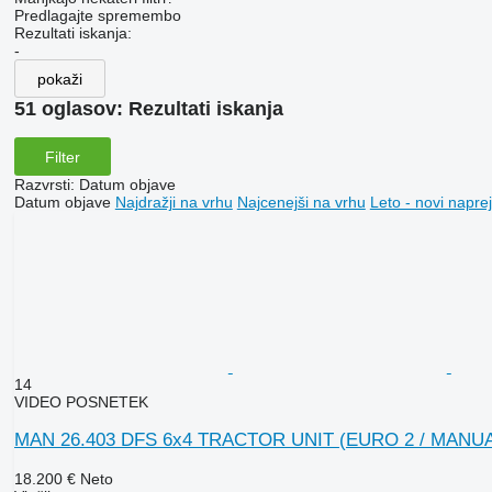
Predlagajte spremembo
Rezultati iskanja:
-
pokaži
51 oglasov:
Rezultati iskanja
Filter
Razvrsti
:
Datum objave
Datum objave
Najdražji na vrhu
Najcenejši na vrhu
Leto - novi naprej
14
VIDEO POSNETEK
MAN 26.403 DFS 6x4 TRACTOR UNIT (EURO 2 / MAN
18.200 €
Neto