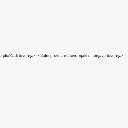
e ploščadi
tovornjaki kotalni prekucniki
tovornjaki s ponjavo
tovornjaki