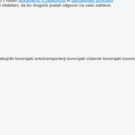
te z našim
pravilnikom o zasebnosti
in
uporabniško pogodbo
.
o obdelani, da bo mogoče podati odgovor na vašo zahtevo.
abojniki
tovornjaki avtotransporterji
tovornjaki cisterne
tovornjaki tovorn